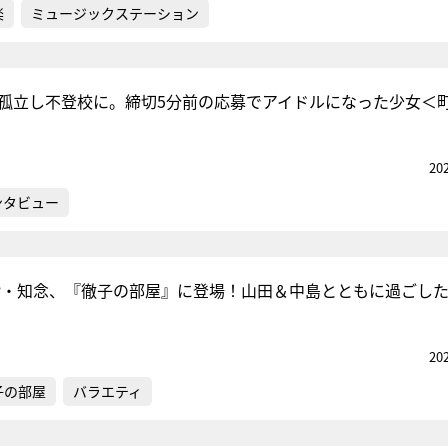
楽
ミュージックステーション
プで孤立し不登校に。締切5分前の応募でアイドルになった少女＜
20
ンタビュー
! JUMP・知念、『徹子の部屋』に登場！山田＆中島とともに過ごし
20
子の部屋
バラエティ