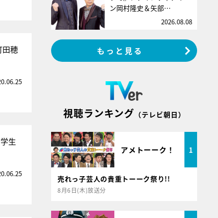
ン岡村隆史＆矢部…
2026.08.08
町田穂
もっと見る
20.06.25
視聴ランキング
（テレビ朝日）
た学生
アメトーーク！
1
20.06.25
売れっ子芸人の貴重トーーク祭り!!
8月6日(木)放送分