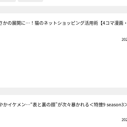
さかの展開に…！猫のネットショッピング活用術【4コマ漫画・
20
かイケメン…“表と裏の顔”が次々暴かれる＜特捜9 season3
20