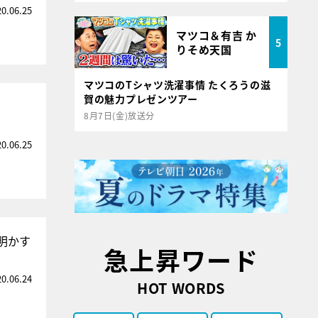
20.06.25
マツコ＆有吉 か
5
りそめ天国
マツコのTシャツ洗濯事情 たくろうの滋
賀の魅力プレゼンツアー
8月7日(金)放送分
20.06.25
明かす
急上昇ワード
20.06.24
HOT WORDS