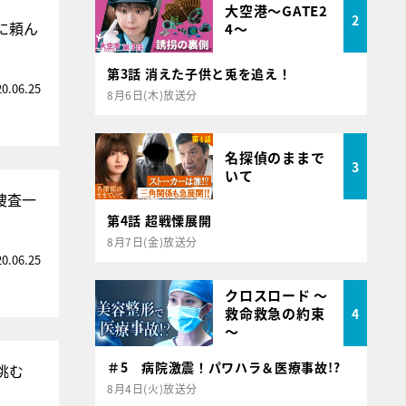
大空港～GATE2
2
に頼ん
4～
第3話 消えた子供と兎を追え！
20.06.25
8月6日(木)放送分
名探偵のままで
3
いて
捜査一
第4話 超戦慄展開
8月7日(金)放送分
20.06.25
クロスロード ～
救命救急の約束
4
～
＃5 病院激震！パワハラ＆医療事故!?
挑む
8月4日(火)放送分