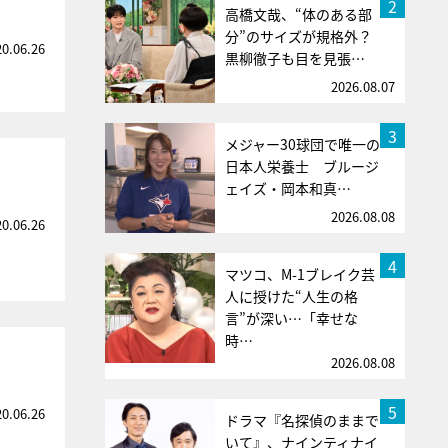
2
高橋文哉、“体のある部
分”のサイズが規格外？
20.06.26
黒柳徹子も目を見張…
2026.08.07
3
メジャー30球団で唯一の
日本人栄養士 ブルージ
ェイズ・岡本和真…
2026.08.08
20.06.26
4
マツコ、M-1ブレイク芸
人に授けた“人生の格
言”が深い…「幸せな
時…
2026.08.08
5
20.06.26
ドラマ『名探偵のままで
いて』、ナインティナイ