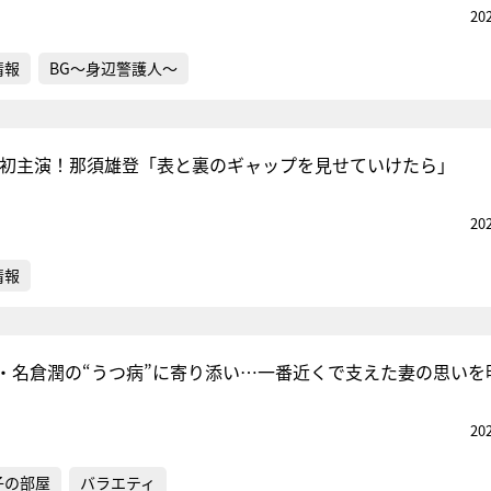
20
情報
BG～身辺警護人～
ラ初主演！那須雄登「表と裏のギャップを見せていけたら」
20
情報
・名倉潤の“うつ病”に寄り添い…一番近くで支えた妻の思いを
20
子の部屋
バラエティ