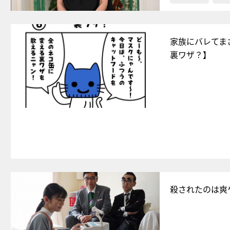
家族にバレてま
裏ワザ？】
殺されたのは爽や