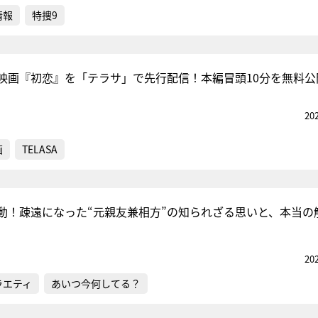
情報
特捜9
映画『初恋』を「テラサ」で先行配信！本編冒頭10分を無料公
20
画
TELASA
動！疎遠になった“元親友兼相方”の知られざる思いと、本当の
20
ラエティ
あいつ今何してる？