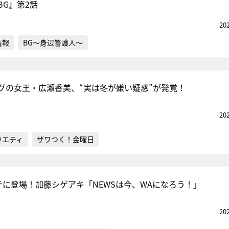
BG』第2話
20
情報
BG～身辺警護人～
グの女王・広瀬香美、“実は冬が嫌い疑惑”が発覚！
20
ラエティ
ザワつく！金曜日
テに登場！加藤シゲアキ「NEWSは今、WAになろう！」
20