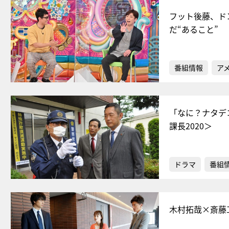
フット後藤、ド
だ“あること”
番組情報
ア
「なに？ナタデ
課長2020＞
ドラマ
番組
木村拓哉×斎藤