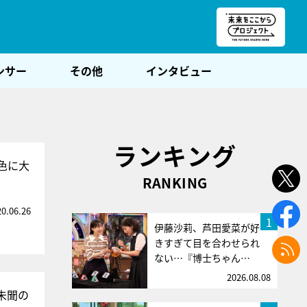
朝POST
ンサー
その他
インタビュー
ランキング
色に大
RANKING
20.06.26
1
伊藤沙莉、芦田愛菜が好
きすぎて目を合わせられ
ない…『博士ちゃん…
2026.08.08
未聞の