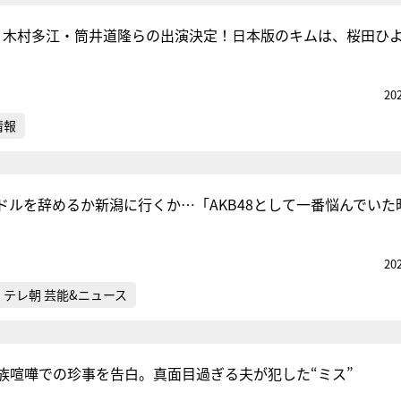
AN』、木村多江・筒井道隆らの出演決定！日本版のキムは、桜田ひ
20
情報
ドルを辞めるか新潟に行くか…「AKB48として一番悩んでいた
20
テレ朝 芸能&ニュース
族喧嘩での珍事を告白。真面目過ぎる夫が犯した“ミス”