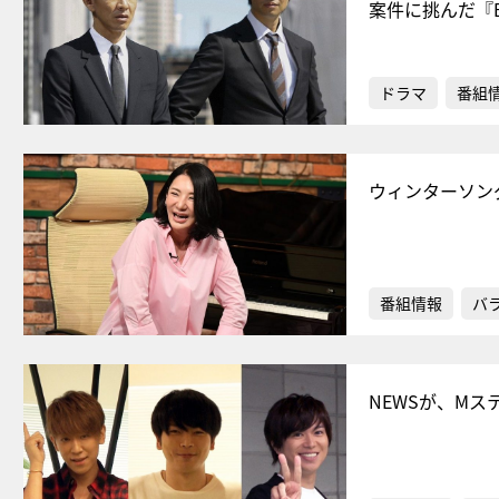
案件に挑んだ『
ドラマ
番組
ウィンターソン
番組情報
バ
NEWSが、Mス