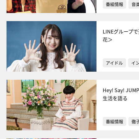
番組情報
音
LINEグルー
花＞
アイドル
イ
Hey! Say
生活を語る
番組情報
徹