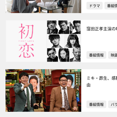
ドラマ
番組
窪田正孝主演の
番組情報
映
ミキ・昴生、感
由
番組情報
バ