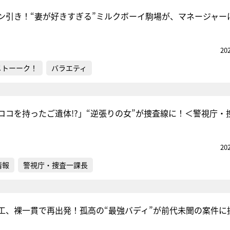
ン引き！“妻が好きすぎる”ミルクボーイ駒場が、マネージャー
20
メトーーク！
バラエティ
ココを持ったご遺体!?」“逆張りの女”が捜査線に！＜警視庁・
20
情報
警視庁・捜査一課長
工、裸一貫で再出発！孤高の“最強バディ”が前代未聞の案件に