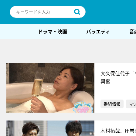
ドラマ・映画
バラエティ
音
大久保佳代子「
興奮
番組情報
マ
木村拓哉、圧巻