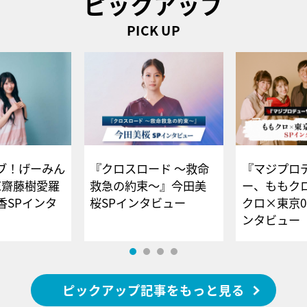
ピックアップ
PICK UP
ブ！げーみん
『クロスロード ～救命
『マジプロ
E齋藤樹愛羅
救急の約束～』今田美
ー、ももク
香SPインタ
桜SPインタビュー
クロ×東京0
ンタビュー
ピックアップ記事をもっと見る