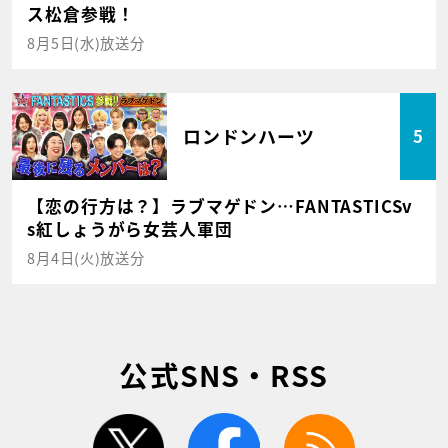
ス松倉参戦！
8月5日(水)放送分
ロンドンハーツ
5
【恋の行方は？】ラブマゲドン…FANTASTICSv
s紅しょうがら女芸人軍団
8月4日(火)放送分
公式SNS・RSS
twitter
facebook
rss