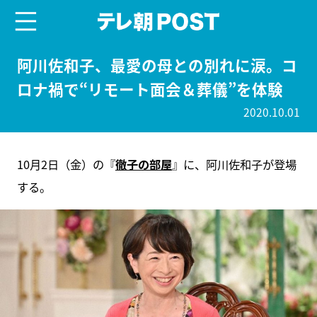
menu
テレ朝POST
阿川佐和子、最愛の母との別れに涙。コ
ロナ禍で“リモート面会＆葬儀”を体験
2020.10.01
10月2日（金）の『
徹子の部屋
』に、阿川佐和子が登場
する。