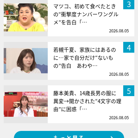
3
マツコ、初めて食べたとき
の“衝撃度ナンバーワングル
メ”を告白「…
2026.08.05
4
若槻千夏、家族にはあるの
に…家で自分だけ“ないも
の”告白 あわや…
2026.08.05
5
藤本美貴、14歳長男の服に
異変→聞かされた“4文字の理
由”に困惑「…
2026.08.05