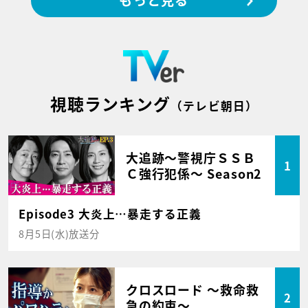
もっと見る
視聴ランキング
（テレビ朝日）
大追跡～警視庁ＳＳＢ
1
Ｃ強行犯係～ Season2
Episode3 大炎上…暴走する正義
8月5日(水)放送分
クロスロード ～救命救
2
急の約束～