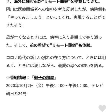
き、
海外に住む弟が“リモート面会”を提案してきた
。
阿川は医療関係者への負担を考え反対したが、病院側も
「やってみましょう」といってくれ、実現することがで
きたそう。
母が亡くなるときには、病室に入り最期まで寄り添っ
た。そして、
弟の希望で“リモート葬儀”も体験
。
コロナ時代の新しい別れの在り方について、ときには明
るく、ときには涙しながら、最愛の母への想いを語る。
※番組情報：『
徹子の部屋
』
2020年10月2日（金）午後1：00～午後1：30、テレビ
朝日系24局
ス