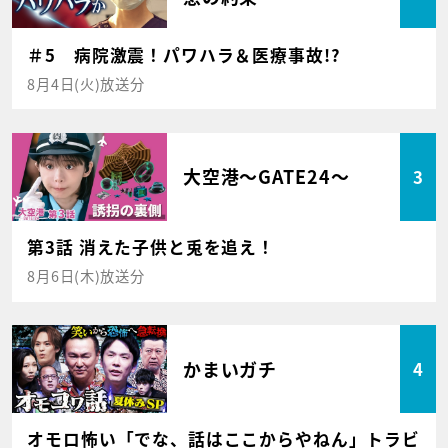
＃5 病院激震！パワハラ＆医療事故!?
8月4日(火)放送分
大空港～GATE24～
3
第3話 消えた子供と兎を追え！
8月6日(木)放送分
かまいガチ
4
オモロ怖い「でな、話はここからやねん」トラビ