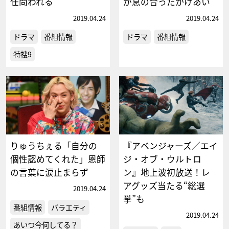
任問われる
が息の合ったかけあい
2019.04.24
2019.04.24
ドラマ
番組情報
ドラマ
番組情報
特捜9
りゅうちぇる「自分の
『アベンジャーズ／エイ
個性認めてくれた」恩師
ジ・オブ・ウルトロ
の言葉に涙止まらず
ン』地上波初放送！レ
アグッズ当たる“総選
2019.04.24
挙”も
番組情報
バラエティ
2019.04.24
あいつ今何してる？