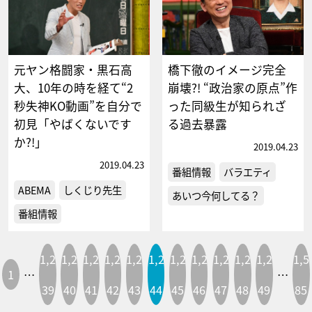
元ヤン格闘家・黒石高
橋下徹のイメージ完全
大、10年の時を経て“2
崩壊?! “政治家の原点”作
秒失神KO動画”を自分で
った同級生が知られざ
初見「やばくないです
る過去暴露
か?!」
2019.04.23
2019.04.23
番組情報
バラエティ
ABEMA
しくじり先生
あいつ今何してる？
番組情報
1,2
1,2
1,2
1,2
1,2
1,2
1,2
1,2
1,2
1,2
1,2
1,5
1
…
…
39
40
41
42
43
44
45
46
47
48
49
85