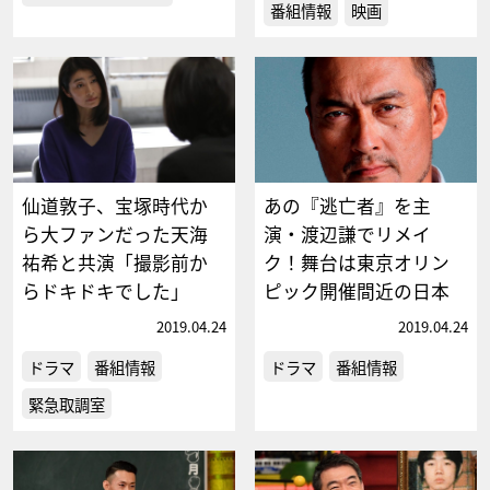
番組情報
映画
仙道敦子、宝塚時代か
あの『逃亡者』を主
ら大ファンだった天海
演・渡辺謙でリメイ
祐希と共演「撮影前か
ク！舞台は東京オリン
らドキドキでした」
ピック開催間近の日本
2019.04.24
2019.04.24
ドラマ
番組情報
ドラマ
番組情報
緊急取調室