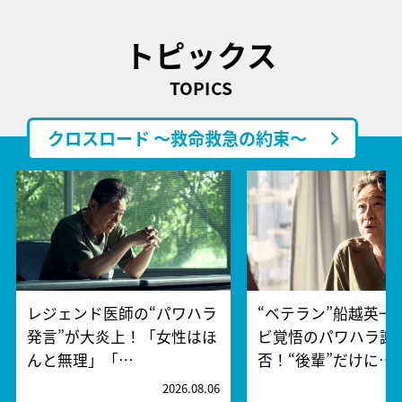
トピックス
TOPICS
クロスロード ～救命救急の約束～
レジェンド医師の“パワハラ
“ベテラン”船越英一
発言”が大炎上！「女性はほ
ビ覚悟のパワハラ謝
んと無理」「…
否！“後輩”だけに…
2026.08.06
2