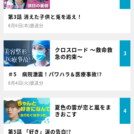
第3話 消えた子供と兎を追え！
8月6日(木)放送分
クロスロード ～救命救
3
急の約束～
＃5 病院激震！パワハラ＆医療事故!?
8月4日(火)放送分
夏色の雲が恋と嵐をま
4
きおこす
第5話 「好き」涙の告白!?