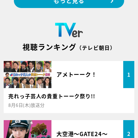
もっと見る
視聴ランキング
（テレビ朝日）
アメトーーク！
1
売れっ子芸人の貴重トーーク祭り!!
8月6日(木)放送分
大空港～GATE24～
2