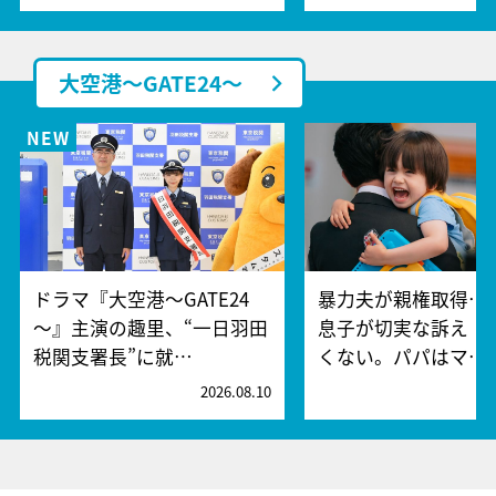
大空港～GATE24～
ドラマ『大空港～GATE24
暴力夫が親権取得…
～』主演の趣里、“一日羽田
息子が切実な訴え「
税関支署長”に就…
くない。パパはマ…
2026.08.10
2