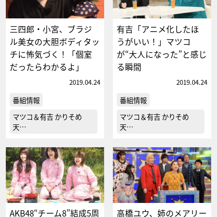
三四郎・小宮、ブラジ
有吉「アニメ化したほ
ル美女の大胆ボディタッ
うがいい！」マツコ
チに怖気づく！「個室
が“大人になった”と感じ
だったらわかるよ」
る瞬間
2019.04.24
2019.04.24
番組情報
番組情報
マツコ＆有吉 かりそめ
マツコ＆有吉 かりそめ
天…
天…
AKB48“チーム8”結成5周
高橋ユウ、姉のメアリー