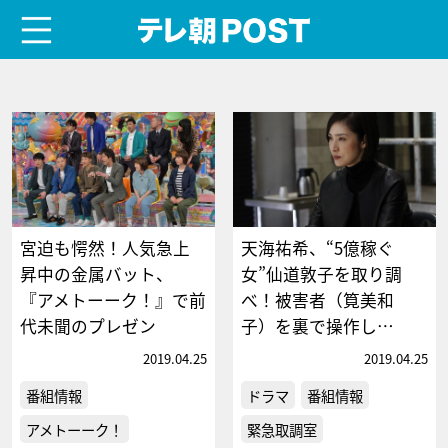
menu
テレ朝POST
宮迫も愕然！人気急上
天海祐希、“5億稼ぐ
昇中の金属バット、
女”仙道敦子を取り調
『アメトーーク！』で前
べ！被害者（筧美和
代未聞のプレゼン
子）を裏で操作し…
2019.04.25
2019.04.25
番組情報
ドラマ
番組情報
アメトーーク！
緊急取調室