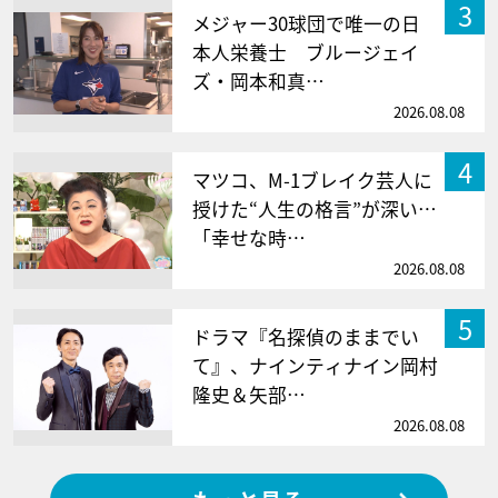
3
メジャー30球団で唯一の日
本人栄養士 ブルージェイ
ズ・岡本和真…
2026.08.08
4
マツコ、M-1ブレイク芸人に
授けた“人生の格言”が深い…
「幸せな時…
2026.08.08
5
ドラマ『名探偵のままでい
て』、ナインティナイン岡村
隆史＆矢部…
2026.08.08