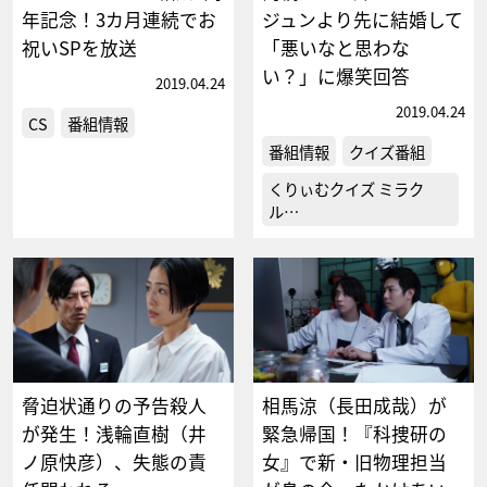
年記念！3カ月連続でお
ジュンより先に結婚して
祝いSPを放送
「悪いなと思わな
い？」に爆笑回答
2019.04.24
2019.04.24
CS
番組情報
番組情報
クイズ番組
くりぃむクイズ ミラク
ル…
脅迫状通りの予告殺人
相馬涼（長田成哉）が
が発生！浅輪直樹（井
緊急帰国！『科捜研の
ノ原快彦）、失態の責
女』で新・旧物理担当