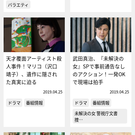
バラエティ
天才覆面アーティスト殺
武田真治、『未解決の
人事件！マリコ（沢口
女』SPで事前通告なし
靖子）、遺作に隠され
のアクション！一発OK
た真実に迫る
で現場は拍手
2019.04.25
2019.04.25
ドラマ
番組情報
ドラマ
番組情報
未解決の女 警視庁文書
捜…