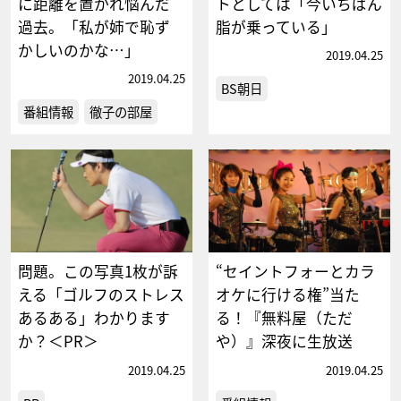
に距離を置かれ悩んだ
トとしては「今いちばん
過去。「私が姉で恥ず
脂が乗っている」
かしいのかな…」
2019.04.25
2019.04.25
BS朝日
番組情報
徹子の部屋
問題。この写真1枚が訴
“セイントフォーとカラ
える「ゴルフのストレス
オケに行ける権”当た
あるある」わかります
る！『無料屋（ただ
か？＜PR＞
や）』深夜に生放送
2019.04.25
2019.04.25