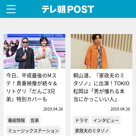
menu
テレ朝POST
今日、平成最後のMス
桐山漣、『家政夫のミ
テ！貴重映像が続々＆
タゾノ』に出演！TOKIO
リトグリ『だんご3兄
松岡は「男が憧れる本
弟』特別カバーも
当にかっこいい人」
2019.04.26
2019.04.26
番組情報
音楽
ドラマ
インタビュー
ミュージックステーション
家政夫のミタゾノ