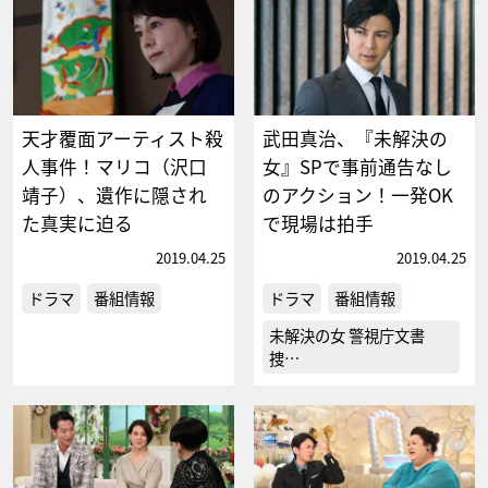
天才覆面アーティスト殺
武田真治、『未解決の
人事件！マリコ（沢口
女』SPで事前通告なし
靖子）、遺作に隠され
のアクション！一発OK
た真実に迫る
で現場は拍手
2019.04.25
2019.04.25
ドラマ
番組情報
ドラマ
番組情報
未解決の女 警視庁文書
捜…