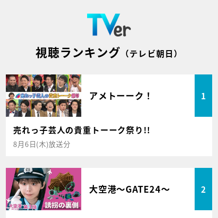
視聴ランキング
（テレビ朝日）
アメトーーク！
1
売れっ子芸人の貴重トーーク祭り!!
8月6日(木)放送分
大空港～GATE24～
2