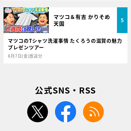
マツコ＆有吉 かりそめ
5
天国
マツコのTシャツ洗濯事情 たくろうの滋賀の魅力
プレゼンツアー
8月7日(金)放送分
公式SNS・RSS
twitter
facebook
rss