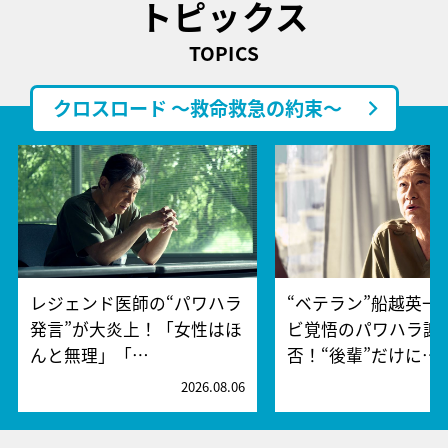
トピックス
TOPICS
クロスロード ～救命救急の約束～
レジェンド医師の“パワハラ
“ベテラン”船越英一
発言”が大炎上！「女性はほ
ビ覚悟のパワハラ謝
んと無理」「…
否！“後輩”だけに…
2026.08.06
2