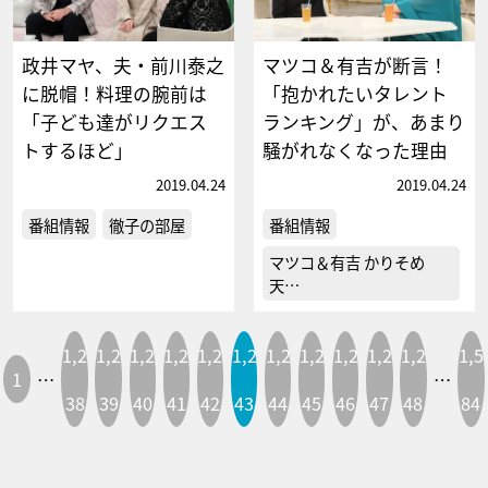
政井マヤ、夫・前川泰之
マツコ＆有吉が断言！
に脱帽！料理の腕前は
「抱かれたいタレント
「子ども達がリクエス
ランキング」が、あまり
トするほど」
騒がれなくなった理由
2019.04.24
2019.04.24
番組情報
徹子の部屋
番組情報
マツコ＆有吉 かりそめ
天…
1,2
1,2
1,2
1,2
1,2
1,2
1,2
1,2
1,2
1,2
1,2
1,5
1
…
…
38
39
40
41
42
43
44
45
46
47
48
84