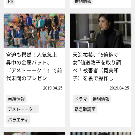
PR
番組情報
宮迫も愕然！人気急上
天海祐希、“5億稼ぐ
昇中の金属バット、
女”仙道敦子を取り調
『アメトーーク！』で前
べ！被害者（筧美和
代未聞のプレゼン
子）を裏で操作し…
2019.04.25
2019.04.25
番組情報
ドラマ
番組情報
アメトーーク！
緊急取調室
バラエティ