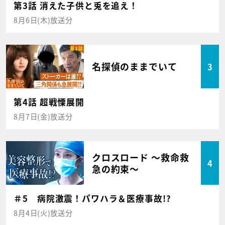
第3話 消えた子供と兎を追え！
8月6日(木)放送分
名探偵のままでいて
3
第4話 超戦慄展開
8月7日(金)放送分
クロスロード ～救命救
4
急の約束～
＃5 病院激震！パワハラ＆医療事故!?
8月4日(火)放送分