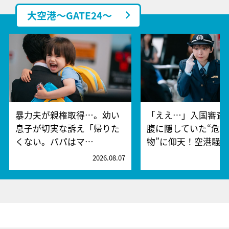
大空港～GATE24～
暴力夫が親権取得…。幼い
「ええ…」入国審査
息子が切実な訴え「帰りた
腹に隠していた“危険
くない。パパはマ…
物”に仰天！空港騒
2026.08.07
2