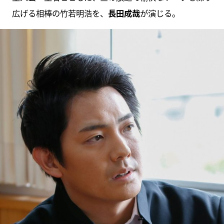
広げる相棒の竹若明浩を、
長田成哉
が演じる。