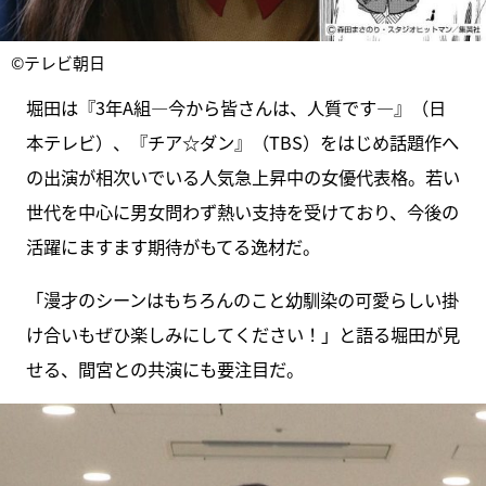
©テレビ朝日
堀田は『3年A組―今から皆さんは、人質です―』（日
本テレビ）、『チア☆ダン』（TBS）をはじめ話題作へ
の出演が相次いでいる人気急上昇中の女優代表格。若い
世代を中心に男女問わず熱い支持を受けており、今後の
活躍にますます期待がもてる逸材だ。
「漫才のシーンはもちろんのこと幼馴染の可愛らしい掛
け合いもぜひ楽しみにしてください！」と語る堀田が見
せる、間宮との共演にも要注目だ。