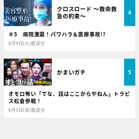
クロスロード ～救命救
4
急の約束～
＃5 病院激震！パワハラ＆医療事故!?
8月4日(火)放送分
かまいガチ
5
オモロ怖い「でな、話はここからやねん」トラビ
ス松倉参戦！
8月5日(水)放送分