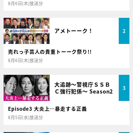
8月6日(木)放送分
アメトーーク！
2
売れっ子芸人の貴重トーーク祭り!!
8月6日(木)放送分
大追跡～警視庁ＳＳＢ
3
Ｃ強行犯係～ Season2
Episode3 大炎上…暴走する正義
8月5日(水)放送分