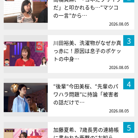
だ」と叩かれるも…“マツコ
の一言”から…
2026.08.05
3
川田裕美、洗濯物がなぜか真
っ赤に！原因は息子のポケッ
トの中身…
2026.08.05
4
“後輩”今田美桜、“先輩のパ
ワハラ問題”に持論「被害者
の話だけで…
2026.08.05
5
加藤夏希、7歳長男の連絡帳
に書かれた衝撃の“お知ら