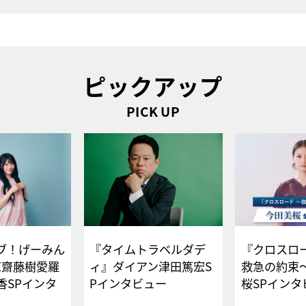
ピックアップ
PICK UP
ブ！げーみん
『タイムトラベルダデ
『クロスロー
E齋藤樹愛羅
ィ』ダイアン津田篤宏S
救急の約束
香SPインタ
Pインタビュー
桜SPイ