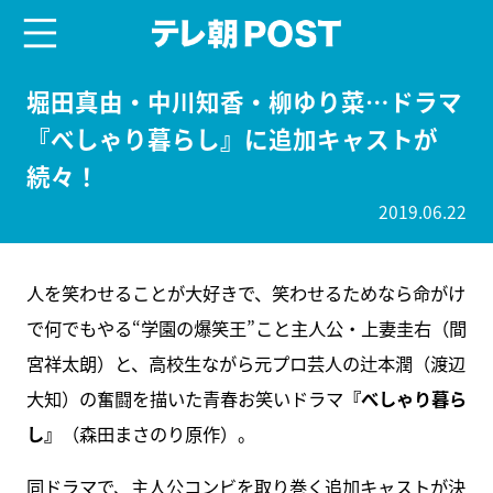
menu
テレ朝POST
堀田真由・中川知香・柳ゆり菜…ドラマ
『べしゃり暮らし』に追加キャストが
続々！
2019.06.22
人を笑わせることが大好きで、笑わせるためなら命がけ
で何でもやる“学園の爆笑王”こと主人公・上妻圭右（間
宮祥太朗）と、高校生ながら元プロ芸人の辻本潤（渡辺
大知）の奮闘を描いた青春お笑いドラマ
『べしゃり暮ら
し』
（森田まさのり原作）。
同ドラマで、主人公コンビを取り巻く追加キャストが決