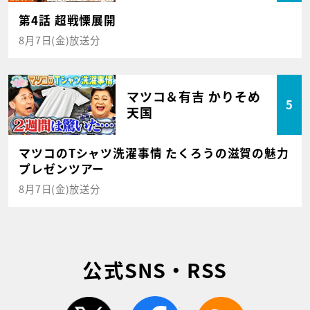
第4話 超戦慄展開
8月7日(金)放送分
マツコ＆有吉 かりそめ
5
天国
マツコのTシャツ洗濯事情 たくろうの滋賀の魅力
プレゼンツアー
8月7日(金)放送分
公式SNS・RSS
twitter
facebook
rss