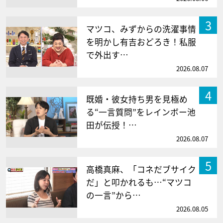
3
マツコ、みずからの洗濯事情
を明かし有吉おどろき！私服
で外出す…
2026.08.07
4
既婚・彼女持ち男を見極め
る“一言質問”をレインボー池
田が伝授！…
2026.08.07
5
高橋真麻、「コネだブサイク
だ」と叩かれるも…“マツコ
の一言”から…
2026.08.05