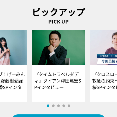
ピックアップ
PICK UP
ブ！げーみん
『タイムトラベルダデ
『クロスロー
E齋藤樹愛羅
ィ』ダイアン津田篤宏S
救急の約束
香SPインタ
Pインタビュー
桜SPイ