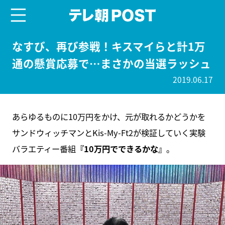
menu
テレ朝POST
なすび、再び参戦！キスマイらと計1万
通の懸賞応募で…まさかの当選ラッシュ
2019.06.17
あらゆるものに10万円をかけ、元が取れるかどうかを
サンドウィッチマンとKis-My-Ft2が検証していく実験
バラエティー番組
『10万円でできるかな』
。