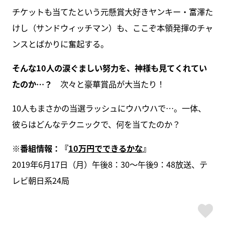
チケットも当てたという元懸賞大好きヤンキー・富澤た
けし（サンドウィッチマン）も、ここぞ本領発揮のチャ
ンスとばかりに奮起する。
そんな10人の涙ぐましい努力を、神様も見てくれてい
たのか…？
次々と豪華賞品が大当たり！
10人もまさかの当選ラッシュにウハウハで…。一体、
彼らはどんなテクニックで、何を当てたのか？
※番組情報：『
10万円でできるかな
』
2019年6月17日（月）午後8：30～午後9：48放送、テ
レビ朝日系24局
ス