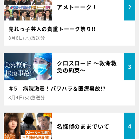
アメトーーク！
2
売れっ子芸人の貴重トーーク祭り!!
8月6日(木)放送分
クロスロード ～救命救
3
急の約束～
＃5 病院激震！パワハラ＆医療事故!?
8月4日(火)放送分
名探偵のままでいて
4