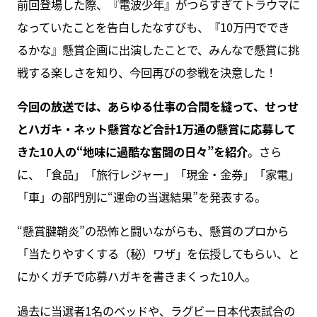
前回登場した際、『電波少年』がつらすぎてトラウマに
なっていたことを告白したなすびも、『10万円ででき
るかな』懸賞企画に出演したことで、みんなで懸賞に挑
戦する楽しさを知り、今回再びの参戦を決意した！
今回の放送では、あらゆる仕事の合間を縫って、せっせ
とハガキ・ネット懸賞など合計1万通の懸賞に応募して
きた10人の“地味に過酷な奮闘の日々”を紹介
。さら
に、「食品」「旅行レジャー」「現金・金券」「家電」
「車」の部門別に“運命の当選結果”を発表する。
“懸賞腱鞘炎”の恐怖と闘いながらも、懸賞のプロから
「当たりやすくする（秘）ワザ」を伝授してもらい、と
にかくガチで応募ハガキを書きまくった10人。
過去に当選者1名のベッドや、ラグビー日本代表試合の