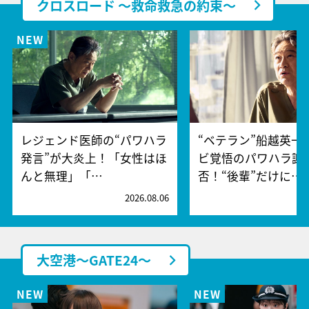
クロスロード ～救命救急の約束～
レジェンド医師の“パワハラ
“ベテラン”船越英一
発言”が大炎上！「女性はほ
ビ覚悟のパワハラ謝
んと無理」「…
否！“後輩”だけに…
2026.08.06
2
大空港～GATE24～