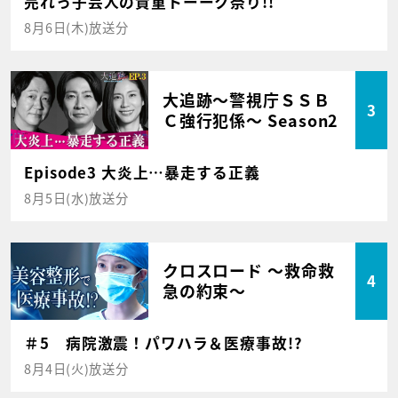
売れっ子芸人の貴重トーーク祭り!!
8月6日(木)放送分
大追跡～警視庁ＳＳＢ
3
Ｃ強行犯係～ Season2
Episode3 大炎上…暴走する正義
8月5日(水)放送分
クロスロード ～救命救
4
急の約束～
＃5 病院激震！パワハラ＆医療事故!?
8月4日(火)放送分