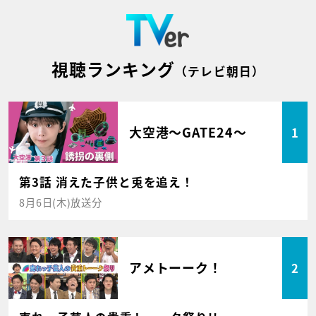
視聴ランキング
（テレビ朝日）
大空港～GATE24～
1
第3話 消えた子供と兎を追え！
8月6日(木)放送分
アメトーーク！
2