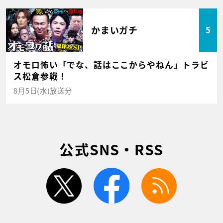
かまいガチ
5
オモロ怖い「でな、話はここからやねん」トラビ
ス松倉参戦！
8月5日(水)放送分
公式SNS・RSS
twitter
facebook
rss