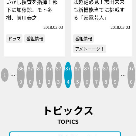
いかし捜査を指揮！部
は超絶必見！志田未来
下に加藤諒、モト冬
も新機能当てに挑戦す
樹、前川泰之
る「家電芸人」
2018.03.03
2018.03.03
ドラマ
番組情報
番組情報
アメトーーク！
86
87
87
87
87
87
87
87
87
87
87
97
1
…
…
9
0
1
2
3
4
5
6
7
8
9
6
トピックス
TOPICS