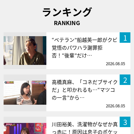
ランキング
RANKING
1
“ベテラン”船越英一郎がクビ
覚悟のパワハラ謝罪拒
否！“後輩”だけ…
2026.08.05
2
高橋真麻、「コネだブサイク
だ」と叩かれるも…“マツコ
の一言”から…
2026.08.05
3
川田裕美、洗濯物がなぜか真
っ赤に！原因は息子のポケッ