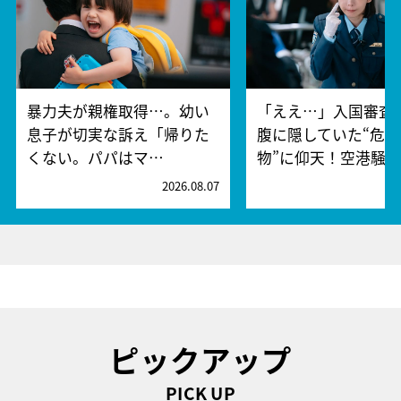
暴力夫が親権取得…。幼い
「ええ…」入国審査
息子が切実な訴え「帰りた
腹に隠していた“危険
くない。パパはマ…
物”に仰天！空港騒
2026.08.07
2
ピックアップ
PICK UP