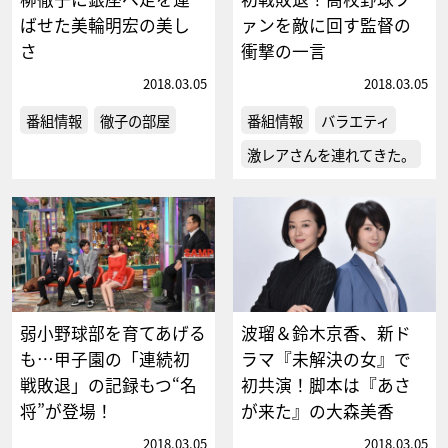
ばせた美輪明宏の美し
ァンを敵に回す監督の
さ
衝撃の一言
2018.03.05
2018.03.05
番組情報
徹子の部屋
番組情報
バラエティ
激レアさんを連れてきた。
弱小野球部を育てあげる
波瑠＆鈴木京香、新ド
も…甲子園の「連続初
ラマ『未解決の女』で
戦敗退」の記録もつ“名
初共演！脚本は『あさ
将”が登場！
が来た』の大森美香
2018.03.05
2018.03.05