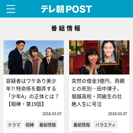
menu
テレ朝POST
番組情報
容疑者はワケあり美少
突然の借金3億円、両親
年?! 特命係を翻弄する
との死別…田中律子、
「少年A」の正体とは？
堀越高校・同級生の壮
【相棒・第19話】
絶人生に号泣
2018.03.07
2018.03.07
ドラマ
相棒
番組情報
番組情報
バラエティ