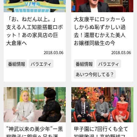
「お、ねだん以上。」
大友康平にロッカーら
支える人工知能搭載ロボ
しからぬ恥ずかしい過
ット！あの家具店の巨
去！還暦むかえた美人
大倉庫へ
お嬢様同級生の今
2018.03.06
2018.03.06
番組情報
バラエティ
番組情報
バラエティ
あいつ今何してる？
”神武以来の美少年”ー黒
甲子園に7回行くも全て
柳徹子に銀座へ足を運
初戦敗退！高校野球フ