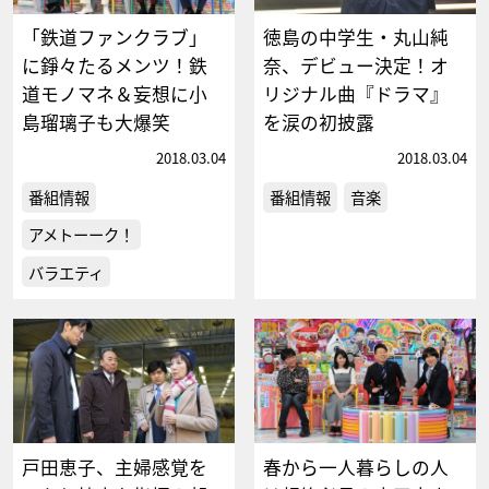
「鉄道ファンクラブ」
徳島の中学生・丸山純
に錚々たるメンツ！鉄
奈、デビュー決定！オ
道モノマネ＆妄想に小
リジナル曲『ドラマ』
島瑠璃子も大爆笑
を涙の初披露
2018.03.04
2018.03.04
番組情報
番組情報
音楽
アメトーーク！
バラエティ
戸田恵子、主婦感覚を
春から一人暮らしの人