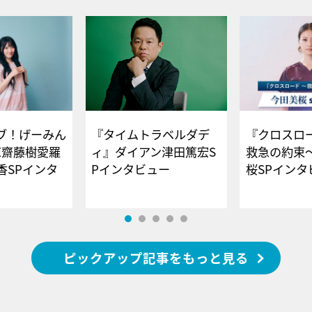
ブ！げーみん
『タイムトラベルダデ
『クロスロー
E齋藤樹愛羅
ィ』ダイアン津田篤宏S
救急の約束
香SPインタ
Pインタビュー
桜SPイ
ピックアップ記事をもっと見る