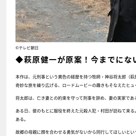
©テレビ朝日
◆萩原健一が原案！今までにな
本作は、元刑事という異色の経歴を持つ牧師・神谷将太郎（萩
奇妙な旅を繰り広げる、ロードムービーの趣きもそなえたヒュ
将太郎は、亡き妻との約束を守って刑事を辞め、妻の実家であ
ある日、彼のもとに服役を終えた元殺人犯・村田が訪ねて来る。
ある。
故郷の母親に顔を合わせる勇気がないから同行してほしいとい