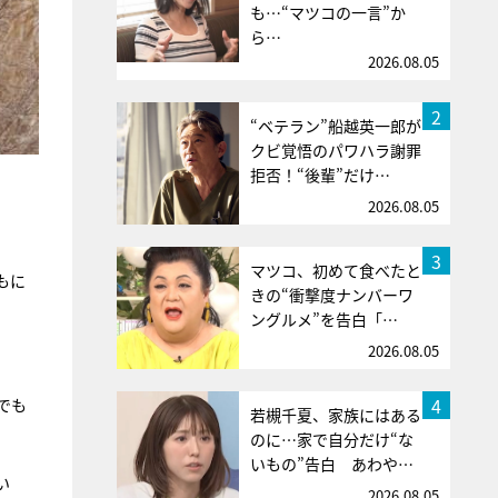
も…“マツコの一言”か
ら…
2026.08.05
2
“ベテラン”船越英一郎が
クビ覚悟のパワハラ謝罪
拒否！“後輩”だけ…
2026.08.05
3
マツコ、初めて食べたと
もに
きの“衝撃度ナンバーワ
ングルメ”を告白「…
2026.08.05
4
でも
若槻千夏、家族にはある
のに…家で自分だけ“な
いもの”告白 あわや…
い
2026.08.05