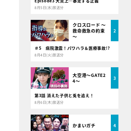
Episode3 大炎上…暴走する正義
8月5日(水)放送分
クロスロード ～
救命救急の約束
2
～
＃5 病院激震！パワハラ＆医療事故!?
8月4日(火)放送分
大空港～GATE2
3
4～
第3話 消えた子供と兎を追え！
8月6日(木)放送分
かまいガチ
4