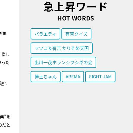
急上昇ワード
HOT WORDS
きま
バラエティ
有吉クイズ
マツコ＆有吉 かりそめ天国
、憎し
出川一茂ホラン☆フシギの会
まった
博士ちゃん
ABEMA
EIGHT-JAM
短く
楽”を
のだと