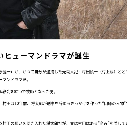
いヒューマンドラマが誕生
原健一）が、かつて自分が逮捕した元殺人犯・村田慎一（村上淳）とと
ーマンドラマだ。
る教会を継いで牧師となった男。
村田は10年前、将太郎が刑事を辞めるきっかけを作った“因縁の人物”
う村田の願いを聞き入れた将太郎だが、実は村田はある“企み”を隠して