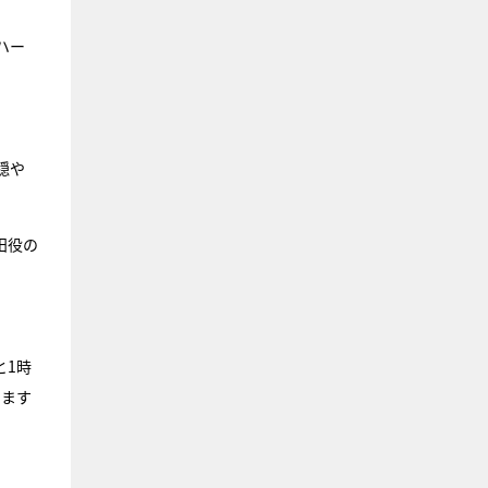
ハー
穏や
田役の
と1時
います