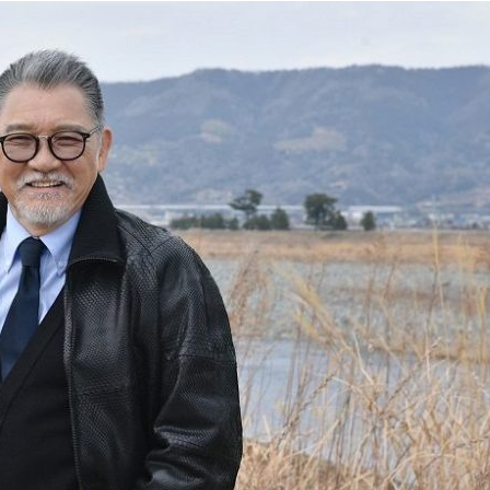
『アイ＝ラブ！げーみん
E齋藤樹愛羅＆佐々木舞
ビュー