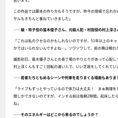
思います。
この作品では脚本の作り方もそうですが、昨今の現場で忘れか
サルもきちんと重ねていきました」
――娘・玲子役の笛木優子さん、元殺人犯・村田役の村上淳さ
「これは私のクセなのかもしれないのですが、51年以上のキ
かではいられないんですよね…。ソワソワして、前の晩は眠れ
撮影初日、笛木優子さんとの長丁場のやりとりがあって心配し
村上淳くんもすごく回転の速い人で、いい芝居をしてくれてい
――若者たちともめるシーンや列車を走りまくる場面もありま
「ライブもずっとやっているので体力は大丈夫！ まぁ無理を
間しかできないのですが、インする前は毎朝2時間。起床した
ね」
――そのエネルギーはどこから来るのでしょうか？