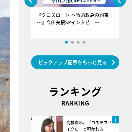
ぐ』＝LOV
『クロスロード ～救命救急の約束
『
香SPインタ
～』今田美桜SPインタビュー
ロ
ン
ピックアップ記事をもっと見る
ランキング
RANKING
1
高橋真麻、「コネだブサ
イクだ」と叩かれる