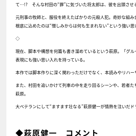
て…!? そんな村田の“罪”に気づいた将太郎は、彼を出頭さ
元刑事の牧師と、服役を終えたばかりの元殺人犯。奇妙な組み
根底に込めたのは“憎しみからは何も生まれない”という強い思
◇
現在、脚本や構想を何篇も書き溜めているという萩原。「グル
表現にも強い思い入れを持っている。
本作では脚本作りに深く関わっただけでなく、本読みやリハー
また、村田を追いかけて列車の中を走り回るシーンや、若者た
萩原。
大ベテランにして“ますます壮なる”萩原健一が情熱を注いだド
◆萩原健一 コメント