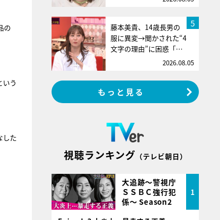
5
藤本美貴、14歳長男の
品の
服に異変→聞かされた“4
文字の理由”に困惑「…
2026.08.05
という
もっと見る
なした
視聴ランキング
（テレビ朝日）
大追跡～警視庁
ＳＳＢＣ強行犯
1
係～ Season2