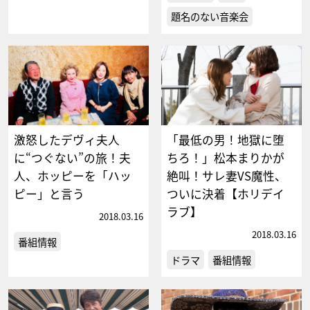
題名のない音楽会
激怒したデヴィ夫人
「最低の男！地獄に堕
に“つぐない”の旅！夫
ちろ！」松本まりかが
人、ホッピーを「ハッ
絶叫！サレ妻VS魔性、
ピー」と言う
ついに決着【ホリデイ
ラブ】
2018.03.16
2018.03.16
番組情報
ドラマ
番組情報