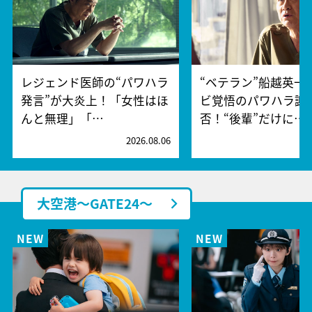
レジェンド医師の“パワハラ
“ベテラン”船越英一
発言”が大炎上！「女性はほ
ビ覚悟のパワハラ謝
んと無理」「…
否！“後輩”だけに…
2026.08.06
2
大空港～GATE24～