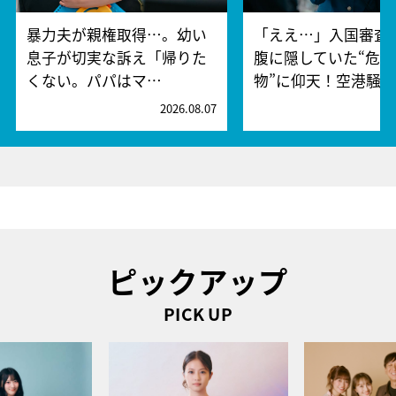
暴力夫が親権取得…。幼い
「ええ…」入国審査
息子が切実な訴え「帰りた
腹に隠していた“危険
くない。パパはマ…
物”に仰天！空港騒
2026.08.07
2
ピックアップ
PICK UP