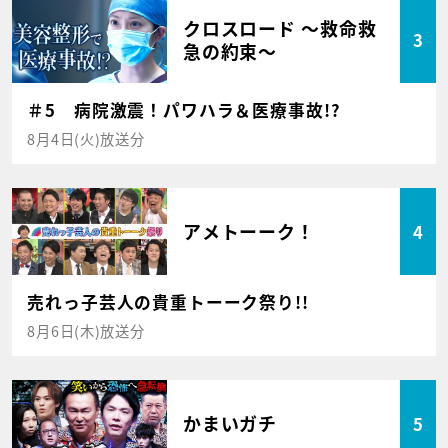
クロスロード ～救命救
3
急の約束～
＃5 病院激震！パワハラ＆医療事故!?
8月4日(火)放送分
アメトーーク！
4
売れっ子芸人の貴重トーーク祭り!!
8月6日(木)放送分
かまいガチ
5