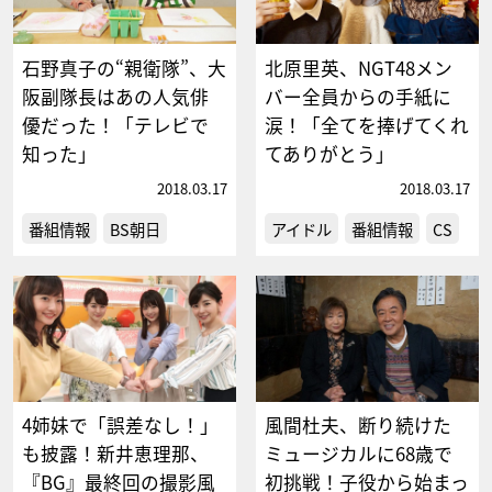
石野真子の“親衛隊”、大
北原里英、NGT48メン
阪副隊長はあの人気俳
バー全員からの手紙に
優だった！「テレビで
涙！「全てを捧げてくれ
知った」
てありがとう」
2018.03.17
2018.03.17
番組情報
BS朝日
アイドル
番組情報
CS
4姉妹で「誤差なし！」
風間杜夫、断り続けた
も披露！新井恵理那、
ミュージカルに68歳で
『BG』最終回の撮影風
初挑戦！子役から始まっ