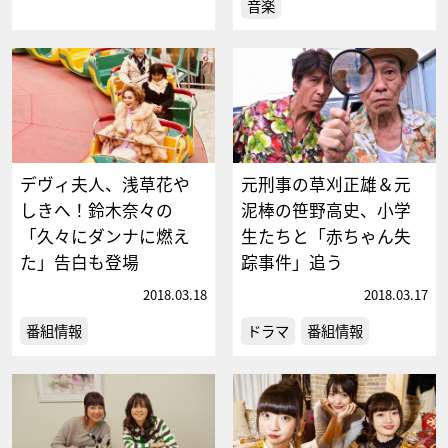
音楽
デヴィ夫人、浅草花や
元刑事の草刈正雄＆元
しきへ！鈴木奈々の
泥棒の笹野高史、小学
「久々にダンナに燃え
生たちと「赤ちゃん失
た」告白も登場
踪事件」追う
2018.03.18
2018.03.17
番組情報
ドラマ
番組情報