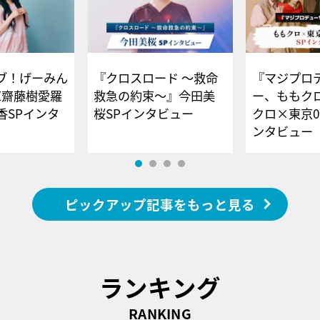
ブ！げーみん
『クロスロード ～救命
『マジプロ
E齋藤樹愛羅
救急の約束～』今田美
ー、ももク
香SPインタ
桜SPインタビュー
クロ×東京0
ンタビュー
ピックアップ記事をもっと見る
ランキング
RANKING