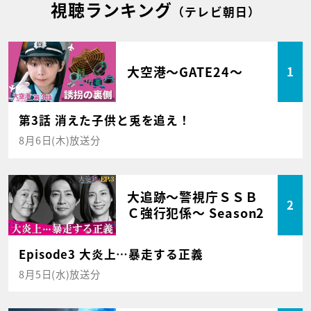
視聴ランキング
（テレビ朝日）
大空港～GATE24～
1
第3話 消えた子供と兎を追え！
8月6日(木)放送分
大追跡～警視庁ＳＳＢ
2
Ｃ強行犯係～ Season2
Episode3 大炎上…暴走する正義
8月5日(水)放送分