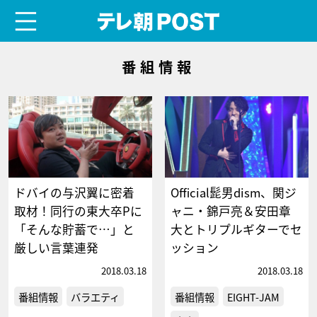
menu
テレ朝POST
番組情報
ドバイの与沢翼に密着
Official髭男dism、関ジ
取材！同行の東大卒Pに
ャニ・錦戸亮＆安田章
「そんな貯蓄で…」と
大とトリプルギターでセ
厳しい言葉連発
ッション
2018.03.18
2018.03.18
番組情報
バラエティ
番組情報
EIGHT-JAM