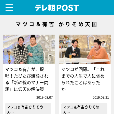
menu
テレ朝POST
マツコ＆有吉 かりそめ天国
マツコ＆有吉が、提
マツコが回顧。「これ
唱！たびたび議論され
までの人生で人に褒め
る「新幹線のマナー問
られたことはあった
題」に仰天の解決策
か」
2019.08.07
2019.07.31
マツコ＆有吉 かりそめ
マツコ＆有吉 かりそめ
天…
天…