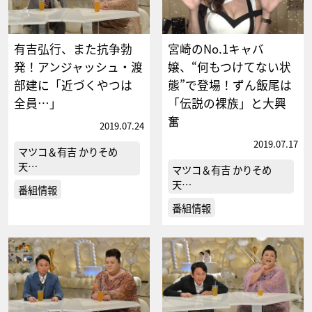
有吉弘行、また抗争勃
宮崎のNo.1キャバ
発！アンジャッシュ・渡
嬢、“何もつけてない状
部建に「近づくやつは
態”で登場！ずん飯尾は
全員…」
「伝説の裸族」と大興
奮
2019.07.24
2019.07.17
マツコ＆有吉 かりそめ
天…
マツコ＆有吉 かりそめ
天…
番組情報
番組情報