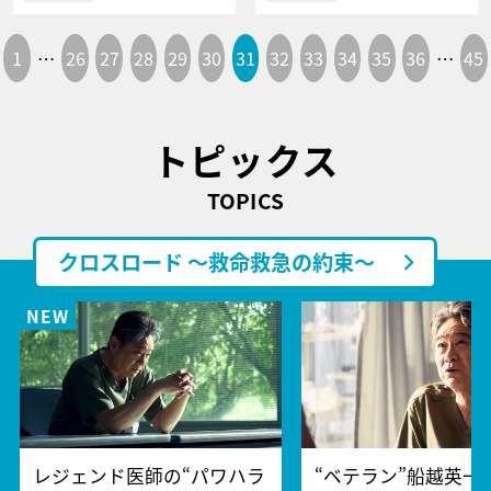
1
…
26
27
28
29
30
31
32
33
34
35
36
…
45
トピックス
TOPICS
クロスロード ～救命救急の約束～
レジェンド医師の“パワハラ
“ベテラン”船越英一