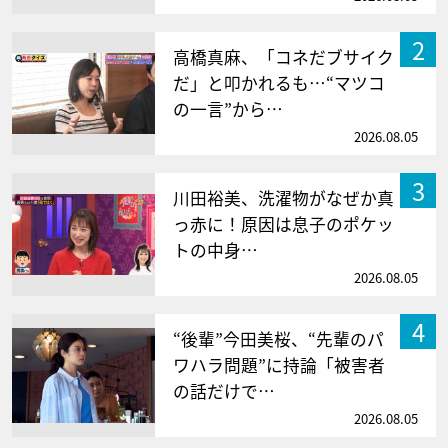
2
高橋真麻、「コネだブサイク
だ」と叩かれるも…“マツコ
の一言”から…
2026.08.05
3
川田裕美、洗濯物がなぜか真
っ赤に！原因は息子のポケッ
トの中身…
2026.08.05
4
“後輩”今田美桜、“先輩のパ
ワハラ問題”に持論「被害者
の話だけで…
2026.08.05