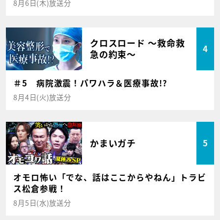
8月6日(木)放送分
クロスロード ～救命救
4
急の約束～
＃5 病院激震！パワハラ＆医療事故!?
8月4日(火)放送分
かまいガチ
5
オモロ怖い「でな、話はここからやねん」トラビ
ス松倉参戦！
8月5日(水)放送分