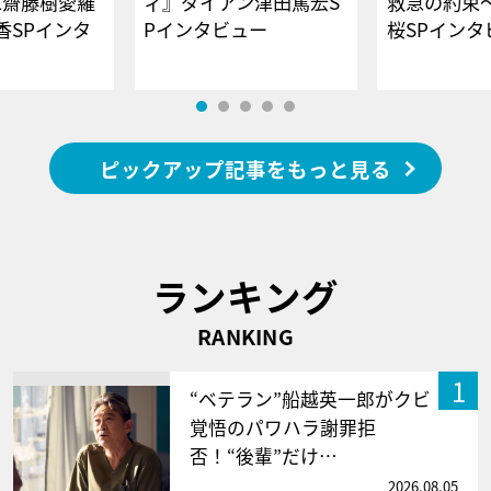
E齋藤樹愛羅
ィ』ダイアン津田篤宏S
救急の約束
香SPインタ
Pインタビュー
桜SPイ
ピックアップ記事をもっと見る
ランキング
RANKING
1
“ベテラン”船越英一郎がクビ
覚悟のパワハラ謝罪拒
否！“後輩”だけ…
2026.08.05