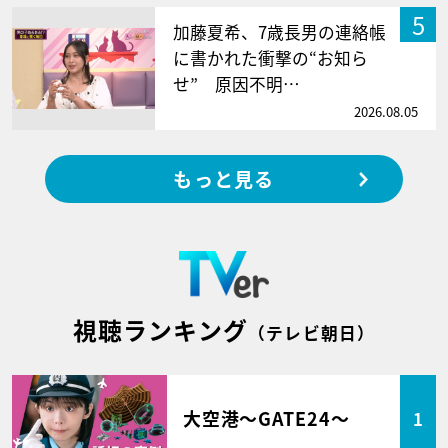
5
加藤夏希、7歳長男の連絡帳
に書かれた衝撃の“お知ら
せ” 原因不明…
2026.08.05
もっと見る
視聴ランキング
（テレビ朝日）
大空港～GATE24～
1