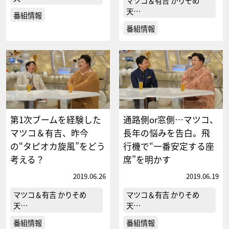
マツコ＆有吉 かりそめ
天…
番組情報
番組情報
第1次ブームを経験した
通路側or窓側…マツコ、
マツコ＆有吉、昨今
長年の悩みを告白。飛
の“タピオカ旋風”をどう
行機で“一番安定する座
考える？
席”を明かす
2019.06.26
2019.06.19
マツコ＆有吉 かりそめ
マツコ＆有吉 かりそめ
天…
天…
番組情報
番組情報