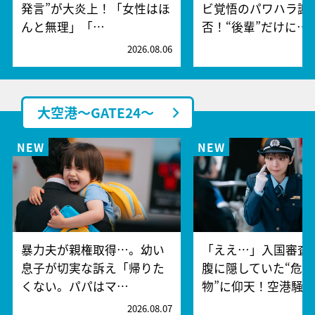
発言”が大炎上！「女性はほ
ビ覚悟のパワハラ謝
んと無理」「…
否！“後輩”だけに…
2026.08.06
2
大空港～GATE24～
暴力夫が親権取得…。幼い
「ええ…」入国審査
息子が切実な訴え「帰りた
腹に隠していた“危険
くない。パパはマ…
物”に仰天！空港騒
2026.08.07
2