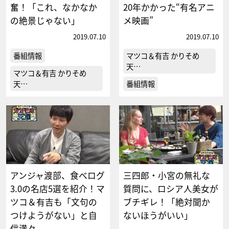
奮！「これ、なかなか
20年かかった“有名アニ
の絶景じゃない」
メ映画”
2019.07.10
2019.07.10
番組情報
マツコ＆有吉 かりそめ
天…
マツコ＆有吉 かりそめ
天…
番組情報
アンジャ渡部、食べログ
三四郎・小宮の無礼な
3.0の名店5選を紹介！マ
質問に、ロシア人美女が
ツコ＆有吉も「文句の
ブチギレ！「絶対聞か
つけようがない」と自
ないほうがいい」
信満々