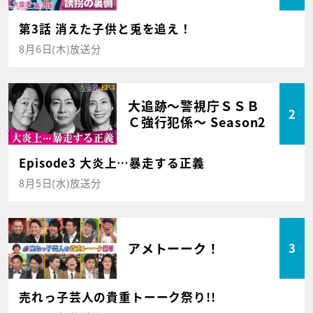
第3話 消えた子供と兎を追え！
8月6日(木)放送分
大追跡～警視庁ＳＳＢ
2
Ｃ強行犯係～ Season2
Episode3 大炎上…暴走する正義
8月5日(水)放送分
アメトーーク！
3
売れっ子芸人の貴重トーーク祭り!!