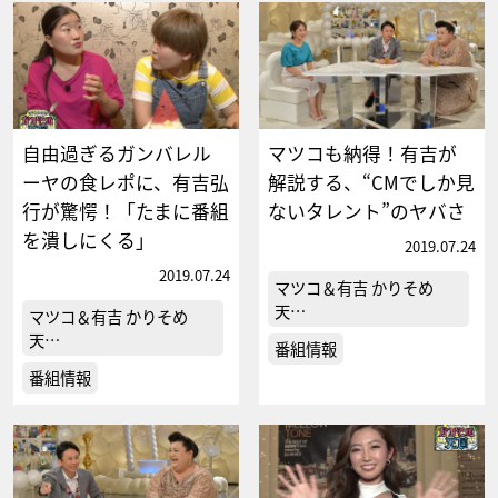
自由過ぎるガンバレル
マツコも納得！有吉が
ーヤの食レポに、有吉弘
解説する、“CMでしか見
行が驚愕！「たまに番組
ないタレント”のヤバさ
を潰しにくる」
2019.07.24
2019.07.24
マツコ＆有吉 かりそめ
天…
マツコ＆有吉 かりそめ
天…
番組情報
番組情報