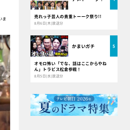
売れっ子芸人の貴重トーーク祭り!!
いま
8月6日(木)放送分
かまいガチ
5
オモロ怖い「でな、話はここからやね
ん」トラビス松倉参戦！
8月5日(水)放送分