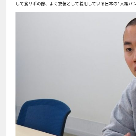
して食リポの際、よく衣装として着用している日本の4人組バンド・ne