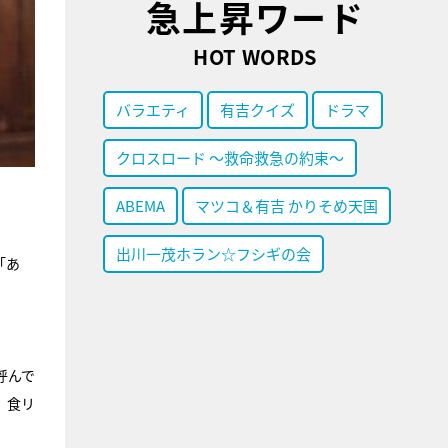
急上昇ワード
HOT WORDS
バラエティ
有吉クイズ
ドラマ
クロスロード ～救命救急の約束～
ABEMA
マツコ＆有吉 かりそめ天国
出川一茂ホラン☆フシギの会
「あ
呼んで
。食リ