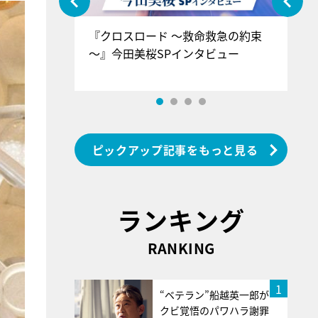
ぐ』＝LOV
『クロスロード ～救命救急の約束
『
香SPインタ
～』今田美桜SPインタビュー
ロ
ン
ピックアップ記事をもっと見る
ランキング
RANKING
1
“ベテラン”船越英一郎が
クビ覚悟のパワハラ謝罪