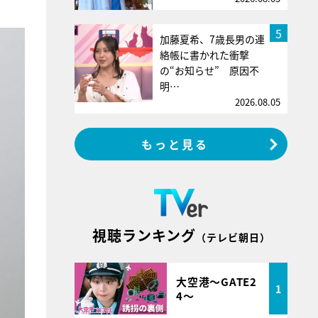
5
加藤夏希、7歳長男の連
絡帳に書かれた衝撃
の“お知らせ” 原因不
明…
2026.08.05
もっと見る
視聴ランキング
（テレビ朝日）
大空港～GATE2
1
4～