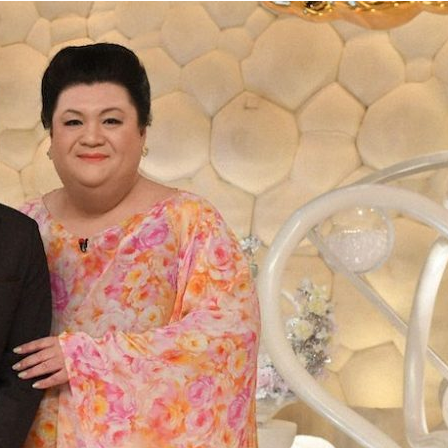
『アイ＝ラブ！げーみん
E齋藤樹愛羅＆佐々木舞
ビュー