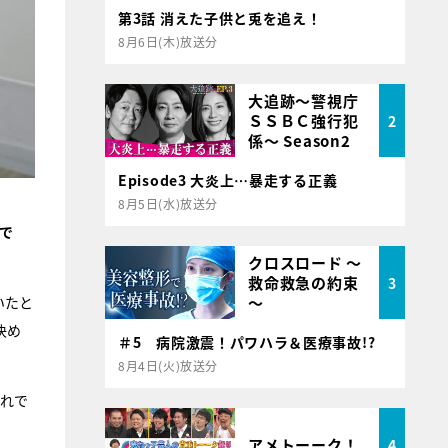
第3話 消えた子供と兎を追え！
8月6日(木)放送分
大追跡～警視庁
ＳＳＢＣ強行犯
2
係～ Season2
Episode3 大炎上…暴走する正義
8月5日(水)放送分
で
クロスロード ～
救命救急の約束
3
～
いたと
決め
＃5 病院激震！パワハラ＆医療事故!?
8月4日(火)放送分
それで
アメトーーク！
4