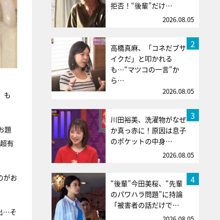
拒否！“後輩”だけ…
2026.08.05
2
高橋真麻、「コネだブサ
イクだ」と叩かれる
も…“マツコの一言”か
ら…
2026.08.05
」も
3
川田裕美、洗濯物がなぜ
お題
か真っ赤に！原因は息子
のポケットの中身…
、超有
2026.08.05
のがお
4
“後輩”今田美桜、“先輩
のパワハラ問題”に持論
「被害者の話だけで…
出…そ
2026.08.05