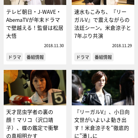
テレビ朝日・J-WAVE・
速水もこみち、『リー
AbemaTVが年末ドラマ
ガルV』で震えながらの
で壁越える！監督は松居
法廷シーン。米倉涼子と
大悟
7年ぶり共演
2018.11.30
2018.11.29
ドラマ
番組情報
ドラマ
番組情報
天才昆虫学者の裏の
『リーガルV』、小日向
顔！マリコ（沢口靖
文世がいよいよ動き出
子）、蝶の鑑定で衝撃
す！米倉涼子を“徹底的
の真相明かす
に”潰しに