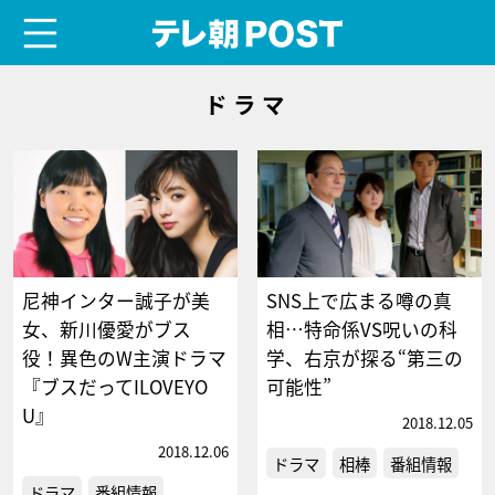
menu
テレ朝POST
ドラマ
尼神インター誠子が美
SNS上で広まる噂の真
女、新川優愛がブス
相…特命係VS呪いの科
役！異色のW主演ドラマ
学、右京が探る“第三の
『ブスだってILOVEYO
可能性”
U』
2018.12.05
2018.12.06
ドラマ
相棒
番組情報
ドラマ
番組情報