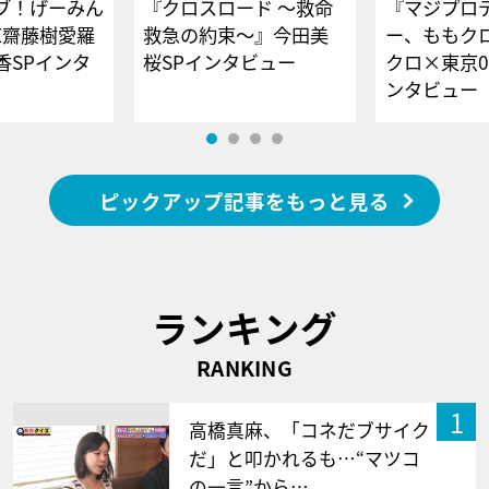
ブ！げーみん
『クロスロード ～救命
『マジプロ
E齋藤樹愛羅
救急の約束～』今田美
ー、ももク
香SPインタ
桜SPインタビュー
クロ×東京0
ンタビュー
ピックアップ記事をもっと見る
ランキング
RANKING
1
高橋真麻、「コネだブサイク
だ」と叩かれるも…“マツコ
の一言”から…