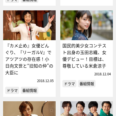
『カメ止め』女優どん
国民的美少女コンテス
ぐり、『リーガルV』で
ト出身の玉田志織、女
アツアツの存在感！小
優デビュー！目標は、
日向文世と“旧知の仲”の
尊敬している米倉涼子
大臣に
2018.12.04
2018.12.05
ドラマ
番組情報
ドラマ
番組情報