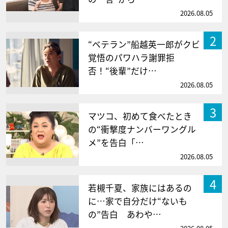
2026.08.05
2
“ベテラン”船越英一郎がクビ
覚悟のパワハラ謝罪拒
否！“後輩”だけ…
2026.08.05
3
マツコ、初めて食べたとき
の“衝撃度ナンバーワングル
メ”を告白「…
2026.08.05
4
若槻千夏、家族にはあるの
に…家で自分だけ“ないも
の”告白 あわや…