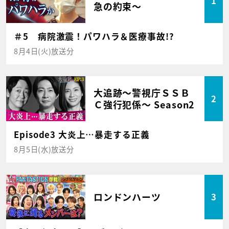
1
急の約束～
＃5 病院激震！パワハラ＆医療事故!?
8月4日(火)放送分
大追跡～警視庁ＳＳＢ
2
Ｃ強行犯係～ Season2
Episode3 大炎上…暴走する正義
8月5日(水)放送分
ロンドンハーツ
3