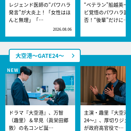
レジェンド医師の“パワハラ
“ベテラン”船越英一
発言”が大炎上！「女性はほ
ビ覚悟のパワハラ謝
んと無理」「…
否！“後輩”だけに…
2026.08.06
2
大空港～GATE24～
ドラマ『大空港』、万智
主演・趣里『大空港～
（趣里）＆早見（眞栄田郷
24～』、厚切りジェ
敦）の名コンビ誕…
が政府高官役で…