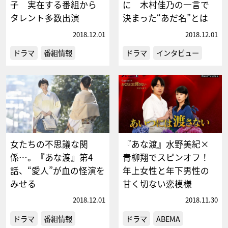
子 実在する番組から
に 木村佳乃の一言で
タレント多数出演
決まった“あだ名”とは
2018.12.01
2018.12.01
ドラマ
番組情報
ドラマ
インタビュー
女たちの不思議な関
『あな渡』水野美紀×
係…。『あな渡』第4
青柳翔でスピンオフ！
話、“愛人”が血の怪演を
年上女性と年下男性の
みせる
甘く切ない恋模様
2018.12.01
2018.11.30
ドラマ
番組情報
ドラマ
ABEMA