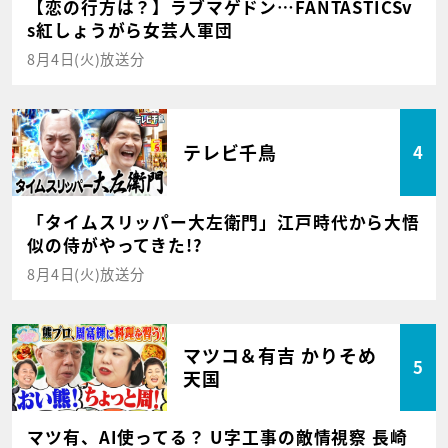
【恋の行方は？】ラブマゲドン…FANTASTICSv
s紅しょうがら女芸人軍団
8月4日(火)放送分
テレビ千鳥
4
「タイムスリッパー大左衛門」江戸時代から大悟
似の侍がやってきた!?
8月4日(火)放送分
マツコ＆有吉 かりそめ
5
天国
マツ有、AI使ってる？ U字工事の敵情視察 長崎