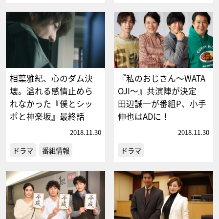
相葉雅紀、心のダム決
『私のおじさん～WATA
壊。溢れる感情止めら
OJI～』共演陣が決定
れなかった『僕とシッ
田辺誠一が番組P、小手
ポと神楽坂』最終話
伸也はADに！
2018.11.30
2018.11.30
ドラマ
番組情報
ドラマ