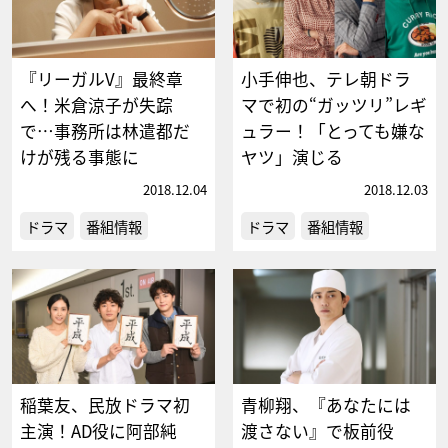
『リーガルV』最終章
小手伸也、テレ朝ドラ
へ！米倉涼子が失踪
マで初の“ガッツリ”レギ
で…事務所は林遣都だ
ュラー！「とっても嫌な
けが残る事態に
ヤツ」演じる
2018.12.04
2018.12.03
ドラマ
番組情報
ドラマ
番組情報
稲葉友、民放ドラマ初
青柳翔、『あなたには
主演！AD役に阿部純
渡さない』で板前役