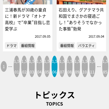
三浦春馬が30歳の童貞
石田えり、グアテマラ共
に！新ドラマ『オトナ
和国でまさかの寝過ご
高校』で“卒業”目指し恋
し！“ありそうでなかっ
愛学ぶ
た事態”勃発
2017.09.05
2017.09.04
ドラマ
番組情報
番組情報
バラエティ
1,5
1,5
1,5
1,5
1,5
1,5
1,5
1,5
1,5
1,5
1,5
1,5
1
…
…
01
02
03
04
05
06
07
08
09
10
11
85
トピックス
TOPICS