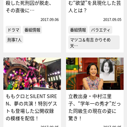
殺した死刑囚が脱走、
む“欲望”を具現化した芸
その直後に…
人とは？
2017.09.06
2017.09.05
ドラマ
番組情報
番組情報
バラエティ
刑事7人
マツコ＆有吉 かりそめ
天…
ももクロとSILENT SIRE
立教出身・中村江里
N、夢の共演！特別ゲス
子、“学年一の秀才”だっ
トも登場した公開収録
た同級生の現在の姿に
の模様を配信！
驚き！