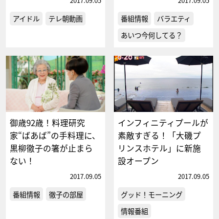
2017.09.05
2017.09.05
アイドル
テレ朝動画
番組情報
バラエティ
あいつ今何してる？
御歳92歳！料理研究
インフィニティプールが
家“ばあば”の手料理に、
素敵すぎる！「大磯プ
黒柳徹子の箸が止まら
リンスホテル」に新施
ない！
設オープン
2017.09.05
2017.09.05
番組情報
徹子の部屋
グッド！モーニング
情報番組