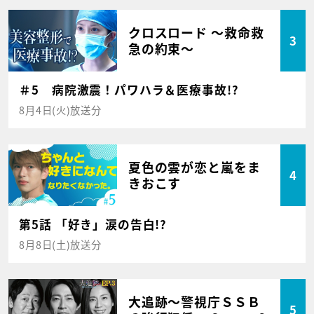
クロスロード ～救命救
3
急の約束～
＃5 病院激震！パワハラ＆医療事故!?
8月4日(火)放送分
夏色の雲が恋と嵐をま
4
きおこす
第5話 「好き」涙の告白!?
8月8日(土)放送分
大追跡～警視庁ＳＳＢ
5