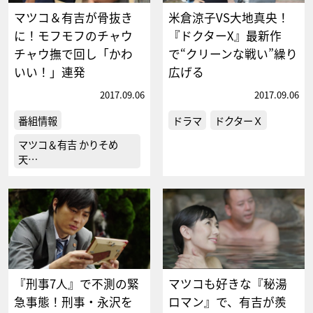
マツコ＆有吉が骨抜き
米倉涼子VS大地真央！
に！モフモフのチャウ
『ドクターX』最新作
チャウ撫で回し「かわ
で“クリーンな戦い”繰り
いい！」連発
広げる
2017.09.06
2017.09.06
番組情報
ドラマ
ドクターＸ
マツコ＆有吉 かりそめ
天…
『刑事7人』で不測の緊
マツコも好きな『秘湯
急事態！刑事・永沢を
ロマン』で、有吉が羨