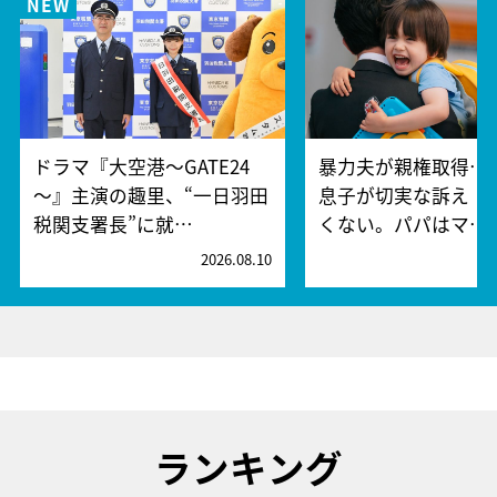
ドラマ『大空港～GATE24
暴力夫が親権取得…
～』主演の趣里、“一日羽田
息子が切実な訴え「
税関支署長”に就…
くない。パパはマ…
2026.08.10
2
ランキング