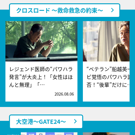
クロスロード ～救命救急の約束～
レジェンド医師の“パワハラ
“ベテラン”船越英一
発言”が大炎上！「女性はほ
ビ覚悟のパワハラ謝
んと無理」「…
否！“後輩”だけに…
2026.08.06
2
大空港～GATE24～