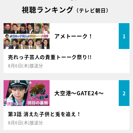
視聴ランキング
（テレビ朝日）
アメトーーク！
1
売れっ子芸人の貴重トーーク祭り!!
8月6日(木)放送分
大空港～GATE24～
2
第3話 消えた子供と兎を追え！
8月6日(木)放送分