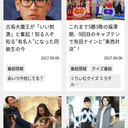
古坂大魔王が「いい刺
これまで5勝3敗の福澤
激」と奮起！知る人ぞ
朗、9回目のキャプテン
知る“有名人”になった同
で有田ナインと“東西対
級生の今
決”！
2017.09.06
2017.09.06
番組情報
番組情報
クイズ番組
あいつ今何してる？
くりぃむクイズ ミラク
ル…