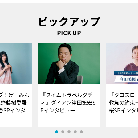
ピックアップ
PICK UP
ブ！げーみん
『タイムトラベルダデ
『クロスロー
E齋藤樹愛羅
ィ』ダイアン津田篤宏S
救急の約束
香SPインタ
Pインタビュー
桜SPイ