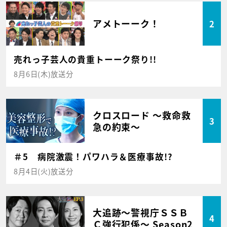
アメトーーク！
2
売れっ子芸人の貴重トーーク祭り!!
8月6日(木)放送分
クロスロード ～救命救
3
急の約束～
＃5 病院激震！パワハラ＆医療事故!?
8月4日(火)放送分
大追跡～警視庁ＳＳＢ
4
Ｃ強行犯係～ Season2