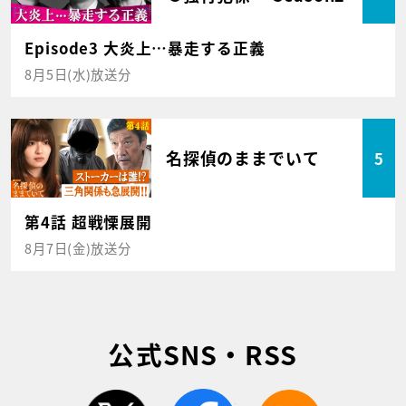
Episode3 大炎上…暴走する正義
8月5日(水)放送分
名探偵のままでいて
5
第4話 超戦慄展開
8月7日(金)放送分
公式SNS・RSS
twitter
facebook
rss