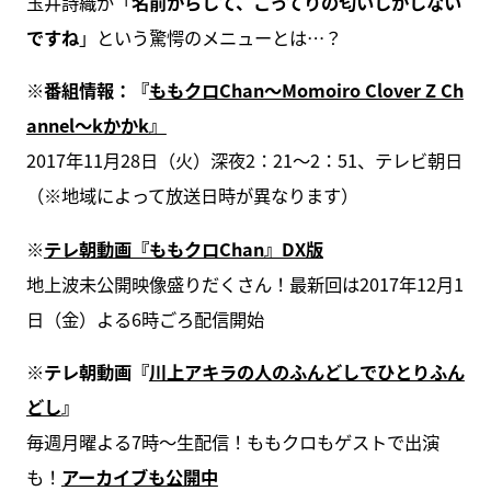
玉井詩織が「
名前からして、こってりの匂いしかしない
ですね
」という驚愕のメニューとは…？
※番組情報：『
ももクロChan～Momoiro Clover Z Ch
annel～kかかk』
2017年11月28日（火）深夜2：21～2：51、テレビ朝日
（※地域によって放送日時が異なります）
※
テレ朝動画『ももクロChan』DX版
地上波未公開映像盛りだくさん！最新回は2017年12月1
日（金）よる6時ごろ配信開始
※テレ朝動画『
川上アキラの人のふんどしでひとりふん
どし
』
毎週月曜よる7時〜生配信！ももクロもゲストで出演
も！
アーカイブも公開中