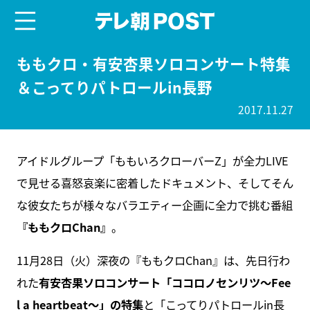
menu
テレ朝POST
ももクロ・有安杏果ソロコンサート特集
＆こってりパトロールin長野
2017.11.27
アイドルグループ「ももいろクローバーZ」が全力LIVE
で見せる喜怒哀楽に密着したドキュメント、そしてそん
な彼女たちが様々なバラエティー企画に全力で挑む番組
『ももクロChan』
。
11月28日（火）深夜の『ももクロChan』は、先日行わ
れた
有安杏果ソロコンサート「ココロノセンリツ〜Fee
l a heartbeat〜」の特集
と「こってりパトロールin長