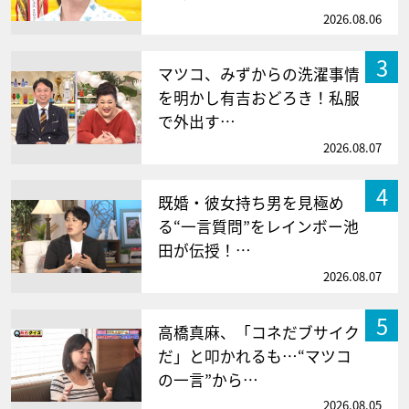
2026.08.06
3
マツコ、みずからの洗濯事情
を明かし有吉おどろき！私服
で外出す…
2026.08.07
4
既婚・彼女持ち男を見極め
る“一言質問”をレインボー池
田が伝授！…
2026.08.07
5
高橋真麻、「コネだブサイク
だ」と叩かれるも…“マツコ
の一言”から…
2026.08.05