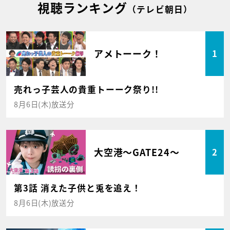
視聴ランキング
（テレビ朝日）
アメトーーク！
1
売れっ子芸人の貴重トーーク祭り!!
8月6日(木)放送分
大空港～GATE24～
2
第3話 消えた子供と兎を追え！
8月6日(木)放送分