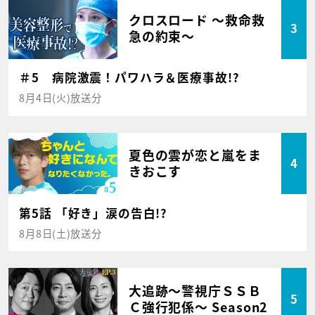
クロスロード ～救命救
3
急の約束～
＃5 病院激震！パワハラ＆医療事故!?
8月4日(火)放送分
夏色の雲が恋と嵐をま
4
きおこす
第5話 「好き」涙の告白!?
8月8日(土)放送分
大追跡～警視庁ＳＳＢ
5
Ｃ強行犯係～ Season2