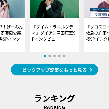
ブ！げーみん
『タイムトラベルダデ
『クロスロー
E齋藤樹愛羅
ィ』ダイアン津田篤宏S
救急の約束
香SPインタ
Pインタビュー
桜SPイ
ピックアップ記事をもっと見る
ランキング
RANKING