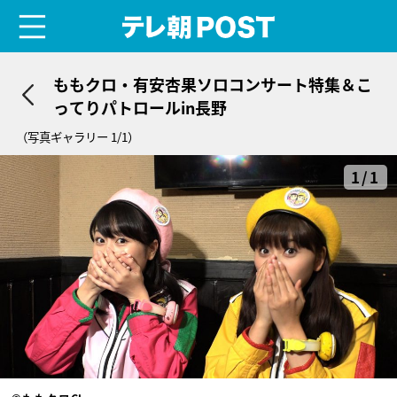
menu
テレ朝POST
ももクロ・有安杏果ソロコンサート特集＆こ
ってりパトロールin長野
（写真ギャラリー 1/1）
1/1