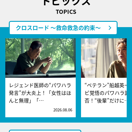
トピックス
TOPICS
クロスロード ～救命救急の約束～
レジェンド医師の“パワハラ
“ベテラン”船越英一
発言”が大炎上！「女性はほ
ビ覚悟のパワハラ謝
んと無理」「…
否！“後輩”だけに…
2026.08.06
2