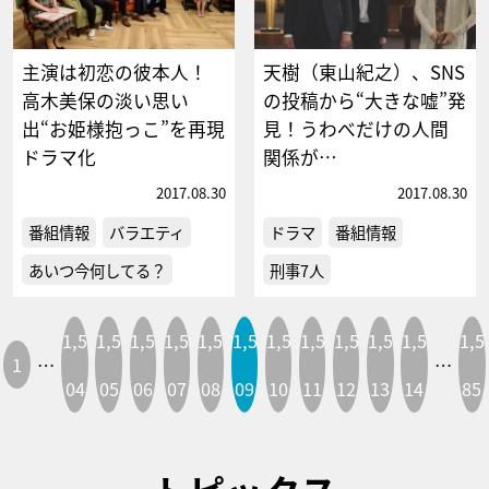
主演は初恋の彼本人！
天樹（東山紀之）、SNS
高木美保の淡い思い
の投稿から“大きな嘘”発
出“お姫様抱っこ”を再現
見！うわべだけの人間
ドラマ化
関係が…
2017.08.30
2017.08.30
番組情報
バラエティ
ドラマ
番組情報
あいつ今何してる？
刑事7人
1,5
1,5
1,5
1,5
1,5
1,5
1,5
1,5
1,5
1,5
1,5
1,5
1
…
…
04
05
06
07
08
09
10
11
12
13
14
85