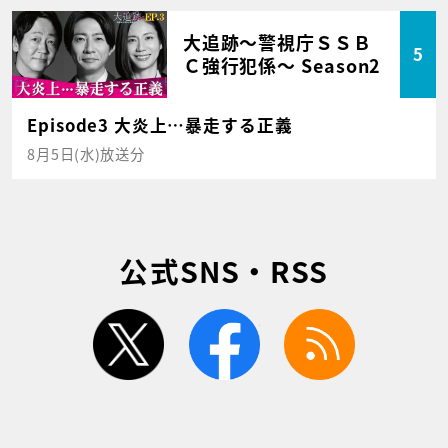
大追跡～警視庁ＳＳＢ
5
Ｃ強行犯係～ Season2
Episode3 大炎上…暴走する正義
8月5日(水)放送分
公式SNS・RSS
twitter
facebook
rss