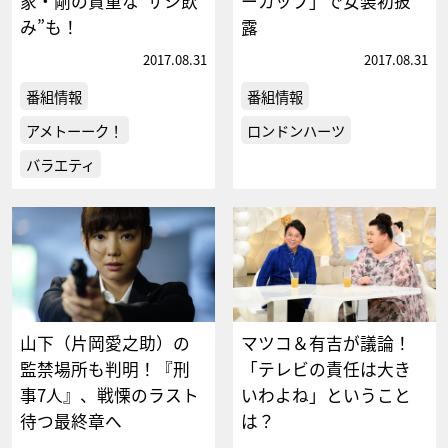
家・剛の貴重な“サシ飲
ーカップ」で女装初披
み”も！
露
2017.08.31
2017.08.31
番組情報
番組情報
アメトーーク！
ロンドンハーツ
バラエティ
山下（片岡愛之助）の
マツコ＆有吉が議論！
監禁場所も判明！『刑
「テレビの責任は大き
事7人』、戦慄のラスト
いわよね」ということ
待つ最終章へ
は？