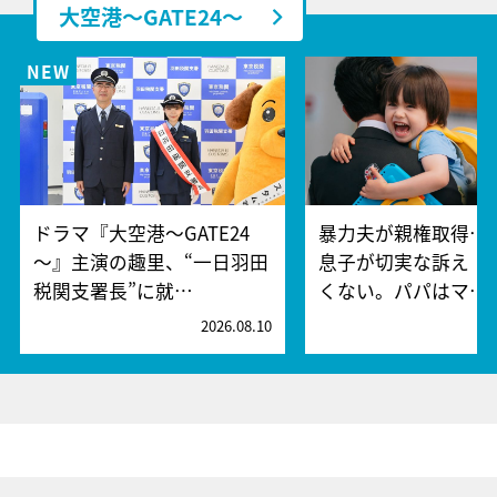
大空港～GATE24～
ドラマ『大空港～GATE24
暴力夫が親権取得…
～』主演の趣里、“一日羽田
息子が切実な訴え「
税関支署長”に就…
くない。パパはマ…
2026.08.10
2