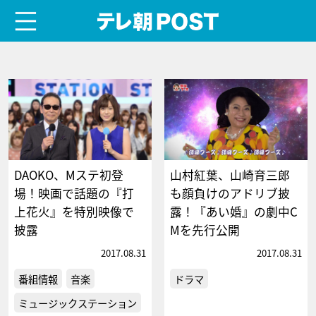
menu
テレ朝POST
DAOKO、Mステ初登
山村紅葉、山崎育三郎
場！映画で話題の『打
も顔負けのアドリブ披
上花火』を特別映像で
露！『あい婚』の劇中C
披露
Mを先行公開
2017.08.31
2017.08.31
番組情報
音楽
ドラマ
ミュージックステーション