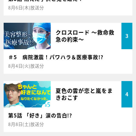
8月6日(木)放送分
クロスロード ～救命救
3
急の約束～
＃5 病院激震！パワハラ＆医療事故!?
8月4日(火)放送分
夏色の雲が恋と嵐をま
4
きおこす
第5話 「好き」涙の告白!?
8月8日(土)放送分