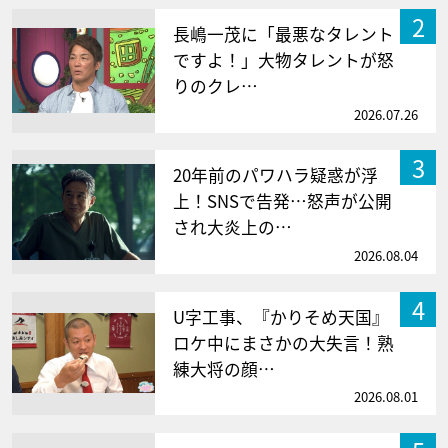
2
長嶋一茂に「最悪なタレント
ですよ！」大物タレントが怒
りのクレ…
2026.07.26
3
20年前のパワハラ疑惑が浮
上！SNSで告発…怒声が公開
され大炎上の…
2026.08.04
4
U字工事、『かりそめ天国』
ロケ中にまさかの大失言！熟
練大将の顔…
2026.08.01