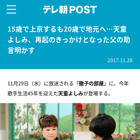
menu
テレ朝POST
15歳で上京するも20歳で地元へ…天童
よしみ、再起のきっかけとなった父の助
言明かす
2017.11.28
11月29日（水）に放送される
『徹子の部屋』
に、今年
歌手生活45年を迎えた
天童よしみ
が登場する。