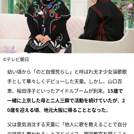
©テレビ朝日
幼い頃から「のど自慢荒らし」と呼ばれ天才少女演歌歌
手として華々しくデビューした天童。しかし、山口百
恵、桜田淳子といったアイドルブームが到来。
15歳で
一緒に上京した母と二人三脚で活動を続けていたが
、
2
0歳を迎える頃
、
地元大阪に帰ることとなった
。
父は意気消沈する天童に「他人に歌を教えることで自分
の技術も磨かれる」とアドバイス。歌謡教室を開くこと