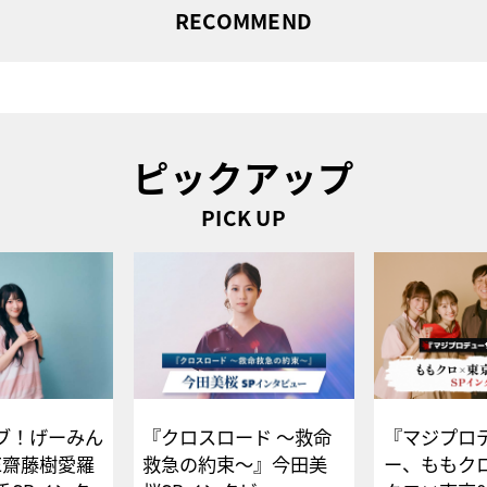
RECOMMEND
ピックアップ
PICK UP
ブ！げーみん
『クロスロード ～救命
『マジプロ
E齋藤樹愛羅
救急の約束～』今田美
ー、ももク