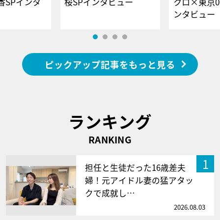
香SPインタ
桜SPインタビュー
クロ×東京0
ンタビュー
ピックアップ記事をもっと見る
ランキング
RANKING
1
担任と生徒だった16歳差夫
婦！元アイドル妻の猛アタッ
クで成就し…
2026.08.03