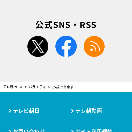
公式SNS・RSS
twitter
facebook
rss
テレ朝POST
バラエティ
15歳で上京するも20歳で地元へ…天童よしみ、再起のきっかけとなった父の助言明かす
テレビ朝日
テレ朝動画
お問い合わせ
サイト利用規約