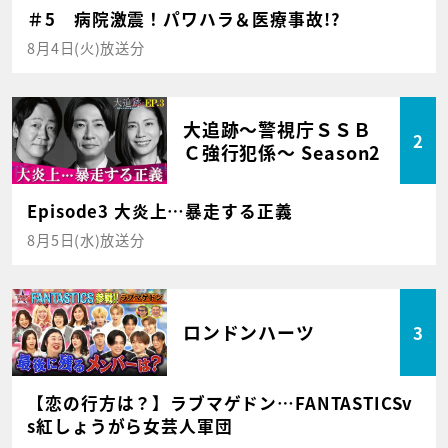
＃5 病院激震！パワハラ＆医療事故!?
8月4日(火)放送分
大追跡～警視庁ＳＳＢ
2
Ｃ強行犯係～ Season2
Episode3 大炎上…暴走する正義
8月5日(水)放送分
ロンドンハーツ
3
【恋の行方は？】ラブマゲドン…FANTASTICSv
s紅しょうがら女芸人軍団