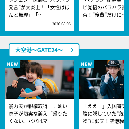
発言”が大炎上！「女性はほ
ビ覚悟のパワハラ謝
んと無理」「…
否！“後輩”だけに…
2026.08.06
2
大空港～GATE24～
暴力夫が親権取得…。幼い
「ええ…」入国審査
息子が切実な訴え「帰りた
腹に隠していた“危険
くない。パパはマ…
物”に仰天！空港騒