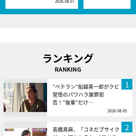
2026.08.07
2
ランキング
RANKING
1
“ベテラン”船越英一郎がクビ
覚悟のパワハラ謝罪拒
否！“後輩”だけ…
2026.08.05
2
高橋真麻、「コネだブサイク