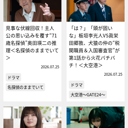
見事な伏線回収！主人
「は？」「頭が固い
公の思い込みを覆す“71
な」板垣李光人VS眞栄
歳名探偵”奥田瑛二の推
田郷敦、犬猿の仲の“税
理＜名探偵のままでいて
関職員＆入国審査官”が
＞
第1話から火花バチバ
チ！＜大空港＞
2026.07.25
2026.07.25
ドラマ
ドラマ
名探偵のままでいて
大空港～GATE24～