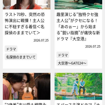
ラスト70秒、突然の恐
趣里演じる“独特クセ強
怖演出に戦慄！主人公
主人公”がクセになる！
に不穏すぎる着信＜名
「あのぉー」から始ま
探偵のままでいて＞
る“鋭い指摘”が痛快な新
ドラマ『大空港』
2026.07.25
2026.07.25
ドラマ
ドラマ
名探偵のままでいて
大空港～GATE24～
“2歳差”吉川愛＆綱啓永
エバース主演ドラマ『ナ