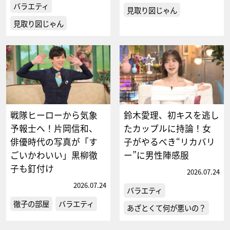
バラエティ
見取り図じゃん
見取り図じゃん
戦隊ヒーローから気象
鈴木愛理、初キスを逃し
予報士へ！片岡信和、
たカップルに持論！女
俳優時代の写真が「す
子がやるべき“リカバリ
ごいかわいい」黒柳徹
ー”に男性陣感服
子も釘付け
2026.07.24
2026.07.24
バラエティ
徹子の部屋
バラエティ
あざとくて何が悪いの？