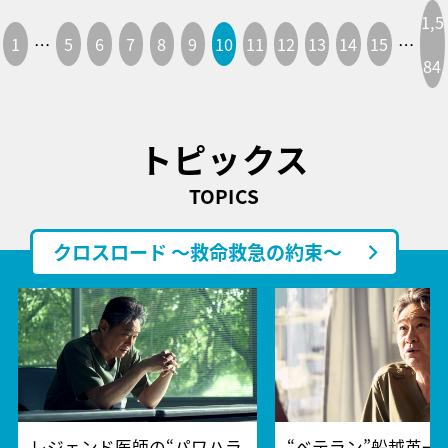
1,5
1
…
5
6
7
8
9
10
11
12
13
14
15
…
84
トピックス
TOPICS
クロスロード ～救命救急の約束～
レジェンド医師の“パワハラ
“ベテラン”船越英一