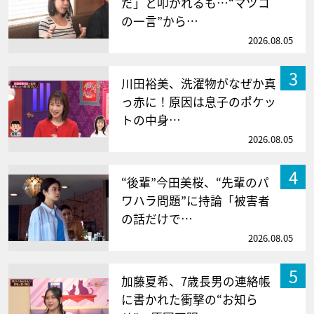
だ」と叩かれるも…“マツコ
の一言”から…
2026.08.05
3
川田裕美、洗濯物がなぜか真
っ赤に！原因は息子のポケッ
トの中身…
2026.08.05
4
“後輩”今田美桜、“先輩のパ
ワハラ問題”に持論「被害者
の話だけで…
2026.08.05
5
加藤夏希、7歳長男の連絡帳
に書かれた衝撃の“お知ら