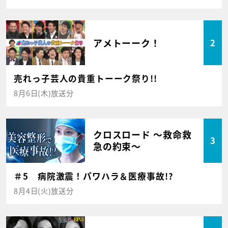
アメトーーク！
2
売れっ子芸人の貴重トーーク祭り!!
8月6日(木)放送分
クロスロード ～救命救
3
急の約束～
＃5 病院激震！パワハラ＆医療事故!?
8月4日(火)放送分