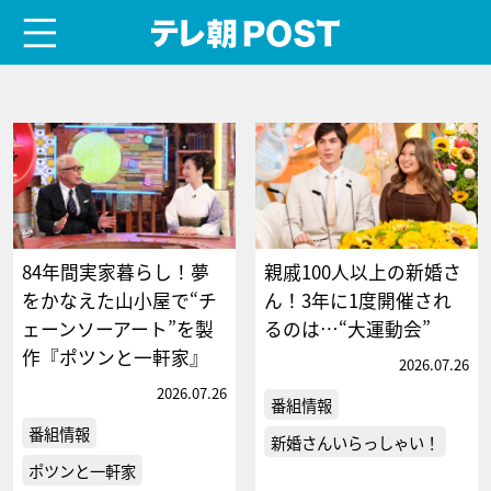
menu
テレ朝POST
84年間実家暮らし！夢
親戚100人以上の新婚さ
をかなえた山小屋で“チ
ん！3年に1度開催され
ェーンソーアート”を製
るのは…“大運動会”
作『ポツンと一軒家』
2026.07.26
2026.07.26
番組情報
番組情報
新婚さんいらっしゃい！
ポツンと一軒家