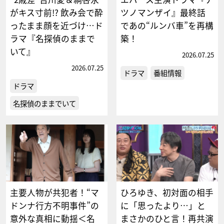
がキス寸前!? 飲み会で酔
ツノマンザイ』最終話
ったまま顔を近づけ…ド
であの“ルンバ車”を再構
ラマ『名探偵のままで
築！
いて』
2026.07.25
2026.07.25
ドラマ
番組情報
ドラマ
名探偵のままでいて
主要人物が共犯者！“マ
ひろゆき、初対面の相手
ドンナ行方不明事件”の
に「思ったより…」と
意外な真相に動揺＜名
まさかのひと言！再共演