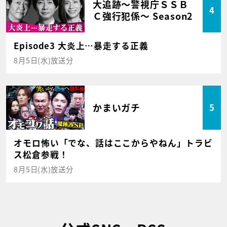
大追跡～警視庁ＳＳＢ
4
Ｃ強行犯係～ Season2
Episode3 大炎上…暴走する正義
8月5日(水)放送分
かまいガチ
5
オモロ怖い「でな、話はここからやねん」トラビ
ス松倉参戦！
8月5日(水)放送分