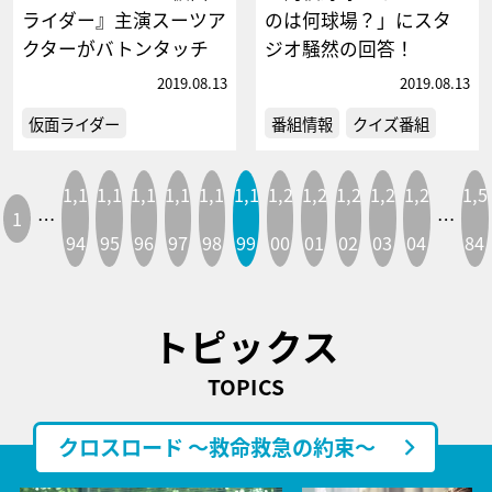
ライダー』主演スーツア
のは何球場？」にスタ
クターがバトンタッチ
ジオ騒然の回答！
2019.08.13
2019.08.13
仮面ライダー
番組情報
クイズ番組
1,1
1,1
1,1
1,1
1,1
1,1
1,2
1,2
1,2
1,2
1,2
1,5
1
…
…
94
95
96
97
98
99
00
01
02
03
04
84
トピックス
TOPICS
クロスロード ～救命救急の約束～