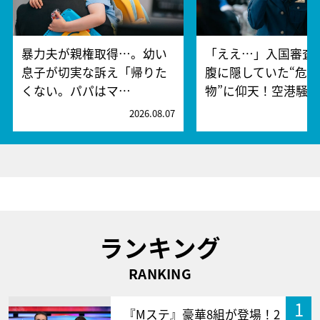
暴力夫が親権取得…。幼い
「ええ…」入国審査
息子が切実な訴え「帰りた
腹に隠していた“危険
くない。パパはマ…
物”に仰天！空港騒
2026.08.07
2
ランキング
RANKING
1
『Mステ』豪華8組が登場！2