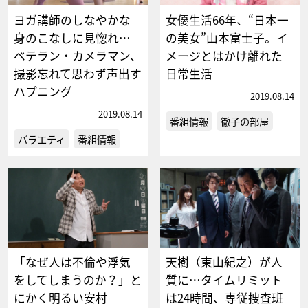
ヨガ講師のしなやかな
女優生活66年、“日本一
身のこなしに見惚れ…
の美女”山本富士子。イ
ベテラン・カメラマン、
メージとはかけ離れた
撮影忘れて思わず声出す
日常生活
ハプニング
2019.08.14
2019.08.14
番組情報
徹子の部屋
バラエティ
番組情報
「なぜ人は不倫や浮気
天樹（東山紀之）が人
をしてしまうのか？」と
質に…タイムリミット
にかく明るい安村
は24時間、専従捜査班