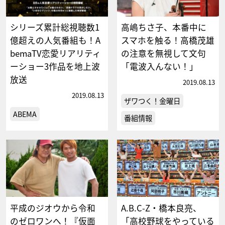
シリーズ累計総視聴数1
高嶋ちさ子、本番中に
億超えの人気番組も！A
スマホを触る！高橋茂雄
bemaTV恋愛リアリティ
の注意を無視して文句
ーショー3作品を地上波
「電波入んない！」
放送
2019.08.13
2019.08.13
ザワつく！金曜日
ABEMA
番組情報
平成のジオウから令和
A.B.C-Z・橋本良亮、
のゼロワンへ！『仮面
「高校野球をやっている