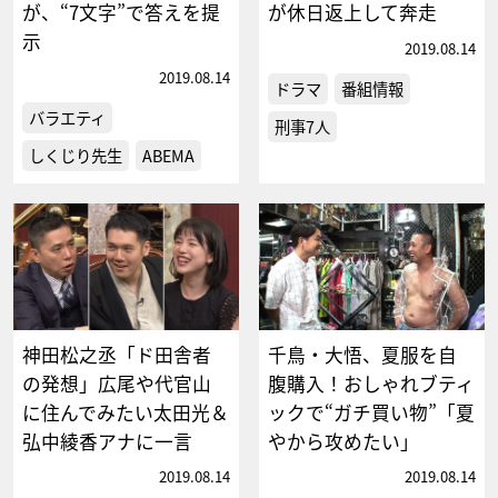
が、“7文字”で答えを提
が休日返上して奔走
示
2019.08.14
2019.08.14
ドラマ
番組情報
バラエティ
刑事7人
しくじり先生
ABEMA
神田松之丞「ド田舎者
千鳥・大悟、夏服を自
の発想」広尾や代官山
腹購入！おしゃれブティ
に住んでみたい太田光＆
ックで“ガチ買い物”「夏
弘中綾香アナに一言
やから攻めたい」
2019.08.14
2019.08.14