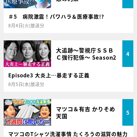
＃5 病院激震！パワハラ＆医療事故!?
8月4日(火)放送分
大追跡～警視庁ＳＳＢ
4
Ｃ強行犯係～ Season2
Episode3 大炎上…暴走する正義
8月5日(水)放送分
マツコ＆有吉 かりそめ
5
天国
マツコのTシャツ洗濯事情 たくろうの滋賀の魅力