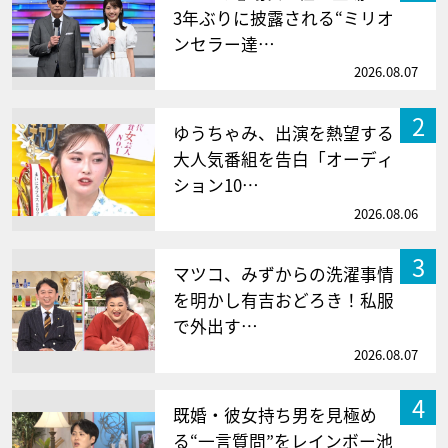
3年ぶりに披露される“ミリオ
ンセラー達…
2026.08.07
2
ゆうちゃみ、出演を熱望する
大人気番組を告白「オーディ
ション10…
2026.08.06
3
マツコ、みずからの洗濯事情
を明かし有吉おどろき！私服
で外出す…
2026.08.07
4
既婚・彼女持ち男を見極め
る“一言質問”をレインボー池