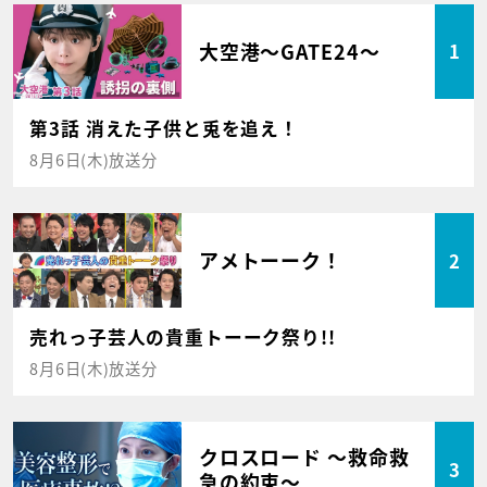
大空港～GATE24～
1
第3話 消えた子供と兎を追え！
8月6日(木)放送分
アメトーーク！
2
売れっ子芸人の貴重トーーク祭り!!
8月6日(木)放送分
クロスロード ～救命救
3
急の約束～