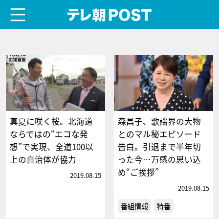
menu
テレ朝POST
真夏に咲く桜。北海道
森昌子、歌謡界の大物
ならではの“エコな発
とのマル秘エピソード
想”で実現、全道100以
告白。引退まで半年切
上の自治体が協力
った今…万感の思い込
め“ご挨拶”
2019.08.15
2019.08.15
番組情報
特番