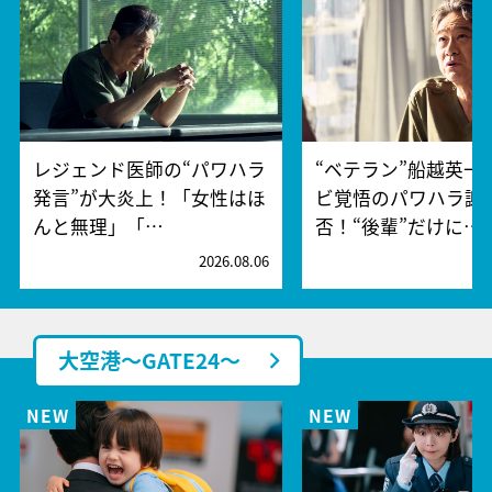
レジェンド医師の“パワハラ
“ベテラン”船越英一
発言”が大炎上！「女性はほ
ビ覚悟のパワハラ謝
んと無理」「…
否！“後輩”だけに…
2026.08.06
2
大空港～GATE24～