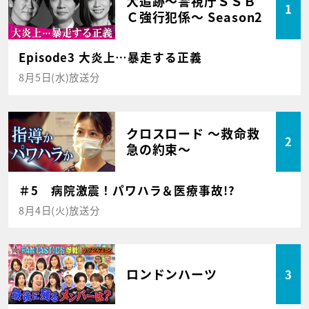
大追跡～警視庁ＳＳＢ
1
Ｃ強行犯係～ Season2
Episode3 大炎上…暴走する正義
8月5日(水)放送分
クロスロード ～救命救
2
急の約束～
＃5 病院激震！パワハラ＆医療事故!?
8月4日(火)放送分
ロンドンハーツ
3