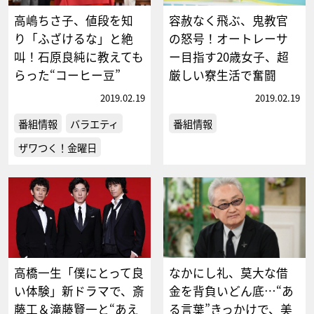
高嶋ちさ子、値段を知
容赦なく飛ぶ、鬼教官
り「ふざけるな」と絶
の怒号！オートレーサ
叫！石原良純に教えても
ー目指す20歳女子、超
らった“コーヒー豆”
厳しい寮生活で奮闘
2019.02.19
2019.02.19
番組情報
バラエティ
番組情報
ザワつく！金曜日
高橋一生「僕にとって良
なかにし礼、莫大な借
い体験」新ドラマで、斎
金を背負いどん底…“あ
藤工＆滝藤賢一と“あえ
る言葉”きっかけで、美