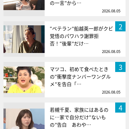
の一言”から…
2026.08.05
2
“ベテラン”船越英一郎がクビ
覚悟のパワハラ謝罪拒
否！“後輩”だけ…
2026.08.05
3
マツコ、初めて食べたとき
の“衝撃度ナンバーワングル
メ”を告白「…
2026.08.05
4
若槻千夏、家族にはあるの
に…家で自分だけ“ないも
の”告白 あわや…