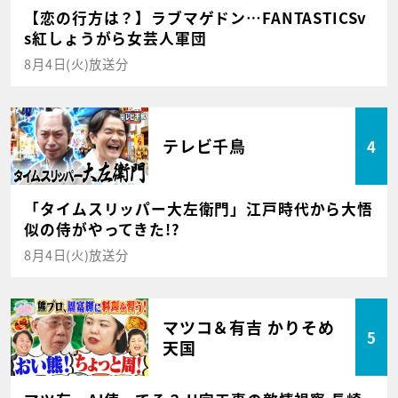
【恋の行方は？】ラブマゲドン…FANTASTICSv
s紅しょうがら女芸人軍団
8月4日(火)放送分
テレビ千鳥
4
「タイムスリッパー大左衛門」江戸時代から大悟
似の侍がやってきた!?
8月4日(火)放送分
マツコ＆有吉 かりそめ
5
天国