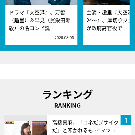
ドラマ『大空港』、万智
主演・趣里『大空港～
（趣里）＆早見（眞栄田郷
24～』、厚切りジェ
敦）の名コンビ誕…
が政府高官役で…
2026.08.06
2
ランキング
RANKING
1
高橋真麻、「コネだブサイク
だ」と叩かれるも…“マツコ