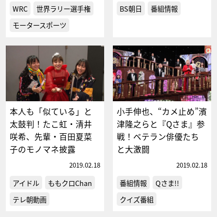
WRC
世界ラリー選手権
BS朝日
番組情報
モータースポーツ
本人も「似ている」と
小手伸也、“カメ止め”濱
太鼓判！たこ虹・清井
津隆之らと『Qさま』参
咲希、先輩・百田夏菜
戦！ベテラン俳優たち
子のモノマネ披露
と大激闘
2019.02.18
2019.02.18
アイドル
ももクロChan
番組情報
Qさま!!
テレ朝動画
クイズ番組