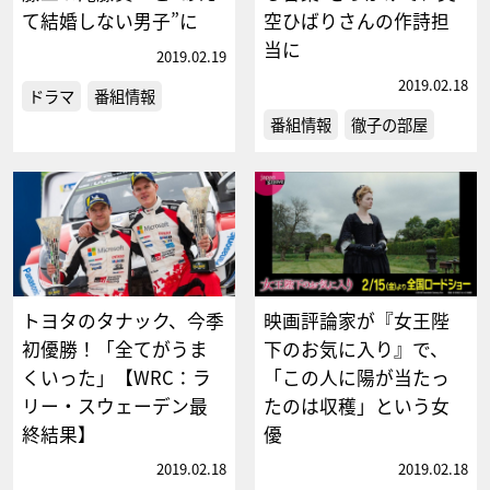
て結婚しない男子”に
空ひばりさんの作詩担
当に
2019.02.19
2019.02.18
ドラマ
番組情報
番組情報
徹子の部屋
トヨタのタナック、今季
映画評論家が『女王陛
初優勝！「全てがうま
下のお気に入り』で、
くいった」【WRC：ラ
「この人に陽が当たっ
リー・スウェーデン最
たのは収穫」という女
終結果】
優
2019.02.18
2019.02.18