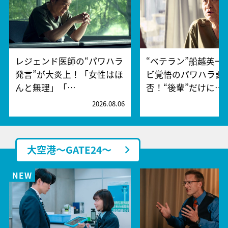
レジェンド医師の“パワハラ
“ベテラン”船越英一
発言”が大炎上！「女性はほ
ビ覚悟のパワハラ謝
んと無理」「…
否！“後輩”だけに…
2026.08.06
2
大空港～GATE24～