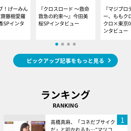
ブ！げーみん
『クロスロード ～救命
『マジプロ
E齋藤樹愛羅
救急の約束～』今田美
ー、ももク
香SPインタ
桜SPインタビュー
クロ×東京0
ンタビュー
ピックアップ記事をもっと見る
ランキング
RANKING
1
高橋真麻、「コネだブサイク
だ」と叩かれるも…“マツコ