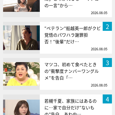
の一言”から…
2026.08.05
2
“ベテラン”船越英一郎がクビ
覚悟のパワハラ謝罪拒
否！“後輩”だけ…
2026.08.05
3
マツコ、初めて食べたとき
の“衝撃度ナンバーワングル
メ”を告白「…
2026.08.05
4
若槻千夏、家族にはあるの
に…家で自分だけ“ないも
の”告白 あわや…