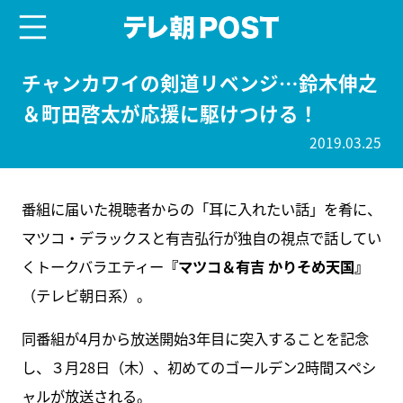
menu
テレ朝POST
チャンカワイの剣道リベンジ…鈴木伸之
＆町田啓太が応援に駆けつける！
2019.03.25
番組に届いた視聴者からの「耳に入れたい話」を肴に、
マツコ・デラックスと有吉弘行が独自の視点で話してい
くトークバラエティー
『マツコ＆有吉 かりそめ天国』
（テレビ朝日系）。
同番組が4月から放送開始3年目に突入することを記念
し、３月28日（木）、初めてのゴールデン2時間スペシ
ャルが放送される。