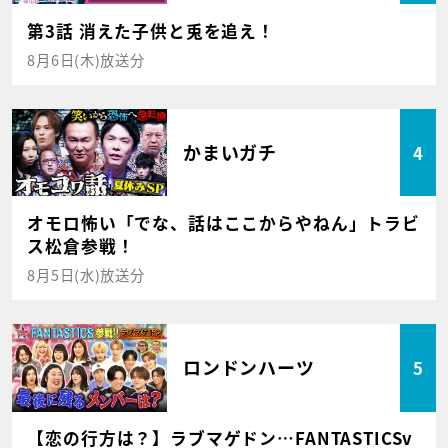
第3話 消えた子供と兎を追え！
8月6日(木)放送分
かまいガチ
4
オモロ怖い「でな、話はここからやねん」トラビ
ス松倉参戦！
8月5日(水)放送分
ロンドンハーツ
5
【恋の行方は？】ラブマゲドン…FANTASTICSv