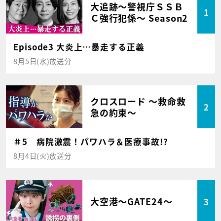
大追跡～警視庁ＳＳＢ
1
Ｃ強行犯係～ Season2
Episode3 大炎上…暴走する正義
8月5日(水)放送分
クロスロード ～救命救
2
急の約束～
＃5 病院激震！パワハラ＆医療事故!?
8月4日(火)放送分
大空港～GATE24～
3