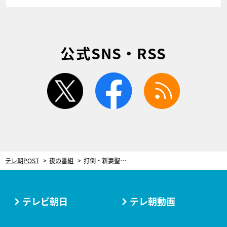
公式SNS・RSS
twitter
facebook
rss
テレ朝POST
夜の番組
打倒・新妻聖子！“純烈”後上翔太＆実力派シンガー3人が「カラオケ王」参戦
テレビ朝日
テレ朝動画