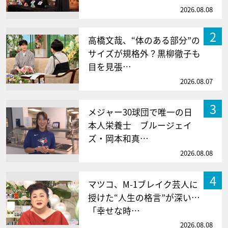
2026.08.08
2
高橋文哉、“体のある部分”の
サイズが規格外？黒柳徹子も
目を見張…
2026.08.07
3
メジャー30球団で唯一の日
本人栄養士 ブルージェイ
ズ・岡本和真…
2026.08.08
4
マツコ、M-1ブレイク芸人に
授けた“人生の格言”が深い…
「幸せな時…
2026.08.08