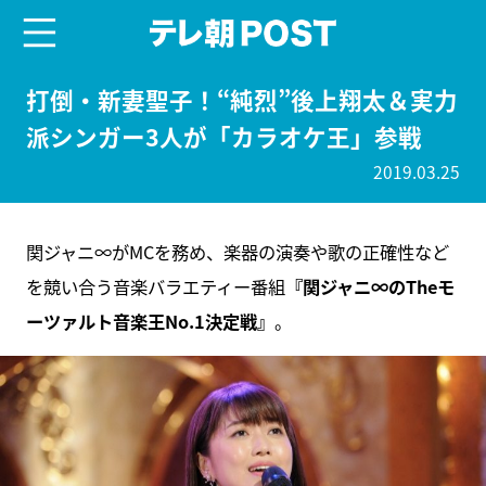
menu
テレ朝POST
打倒・新妻聖子！“純烈”後上翔太＆実力
派シンガー3人が「カラオケ王」参戦
2019.03.25
関ジャニ∞がMCを務め、楽器の演奏や歌の正確性など
を競い合う音楽バラエティー番組
『関ジャニ∞のTheモ
ーツァルト音楽王No.1決定戦』
。