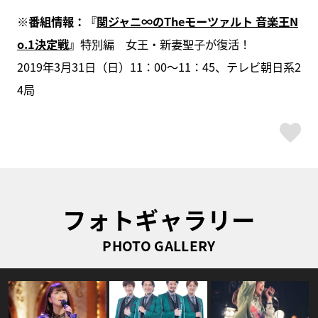
※番組情報：『
関ジャニ∞のTheモーツァルト 音楽王N
o.1決定戦
』
特別編 女王・新妻聖子が復活！
2019年3月31日（日）11：00～11：45、テレビ朝日系2
4局
ス
フォトギャラリー
PHOTO GALLERY