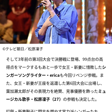
©テレビ朝日／松原凜子
そして3年前の第3回大会で決勝戦に登場、99点台の高
得点をマークするもあと一歩で女王・新妻に惜敗した
シ
ンガーソングライター・erica
も今回リベンジ参戦。ま
た、女王・新妻が王座を返還した第6回大会に出場し、
葉加瀬太郎がその表現力を絶賛、見事優勝を飾った
ミュ
ージカル歌手・松原凜子（27）
の参戦も決定した。
打倒・新妻聖子に闘志を燃やす実力派シンガーたち