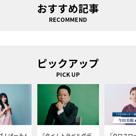
おすすめ記事
RECOMMEND
ピックアップ
PICK UP
ブ！げーみん
『タイムトラベルダデ
『クロスロー