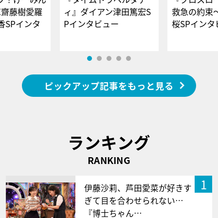
E齋藤樹愛羅
ィ』ダイアン津田篤宏S
救急の約束
香SPインタ
Pインタビュー
桜SPイ
ピックアップ記事をもっと見る
ランキング
RANKING
1
伊藤沙莉、芦田愛菜が好きす
ぎて目を合わせられない…
『博士ちゃん…