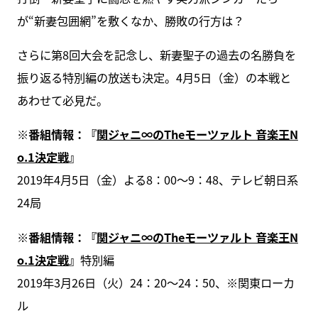
が“新妻包囲網”を敷くなか、勝敗の行方は？
さらに第8回大会を記念し、新妻聖子の過去の名勝負を
振り返る特別編の放送も決定。4月5日（金）の本戦と
あわせて必見だ。
※番組情報：『
関ジャニ∞のTheモーツァルト 音楽王N
o.1決定戦
』
2019年4月5日（金）よる8：00～9：48、テレビ朝日系
24局
※番組情報：『
関ジャニ∞のTheモーツァルト 音楽王N
o.1決定戦
』
特別編
2019年3月26日（火）24：20～24：50、※関東ローカ
ル