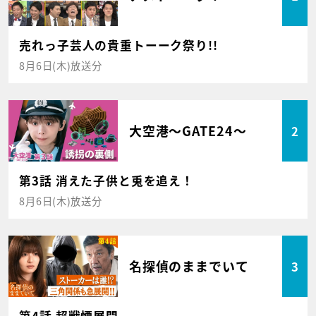
売れっ子芸人の貴重トーーク祭り!!
8月6日(木)放送分
大空港～GATE24～
2
第3話 消えた子供と兎を追え！
8月6日(木)放送分
名探偵のままでいて
3
第4話 超戦慄展開