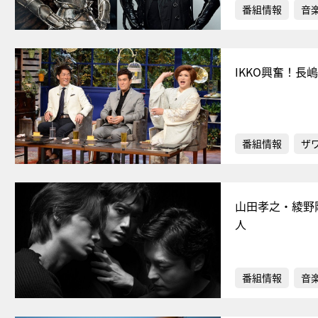
番組情報
音
IKKO興奮！長
番組情報
ザ
山田孝之・綾野剛
人
番組情報
音