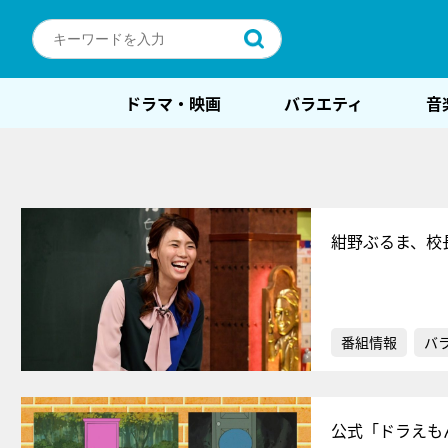
ドラマ・映画
バラエティ
音
紺野ぶるま、校
番組情報
バ
公式「ドラえも