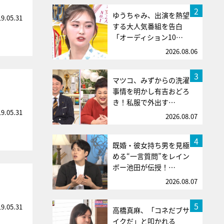
2
ゆうちゃみ、出演を熱望
19.05.31
する大人気番組を告白
「オーディション10…
2026.08.06
3
マツコ、みずからの洗濯
事情を明かし有吉おどろ
き！私服で外出す…
19.05.31
2026.08.07
4
既婚・彼女持ち男を見極
める“一言質問”をレイン
ボー池田が伝授！…
2026.08.07
5
19.05.31
高橋真麻、「コネだブサ
イクだ」と叩かれる