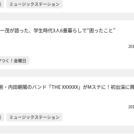
楽
ミュージックステーション
嶋一茂が語った、学生時代3人6畳暮らしで“困ったこと”
20
ワつく！金曜日
・内田朝陽のバンド「THE XXXXXX」がMステに！初出演に
20
楽
ミュージックステーション