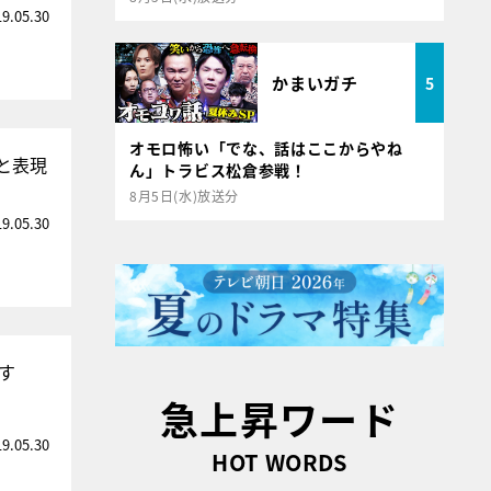
19.05.30
かまいガチ
5
オモロ怖い「でな、話はここからやね
と表現
ん」トラビス松倉参戦！
8月5日(水)放送分
19.05.30
す
急上昇ワード
19.05.30
HOT WORDS