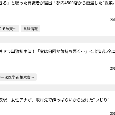
きる」と唸った有識者が選出！都内4500店から厳選した“総菜
20
りそめ天…
番組情報
連ドラ単独初主演！「実は何回か気持ち悪く…」＜出演者5名
20
ン―法医学者 柚木貴…
と表現！女性アナが、取材先で酔っぱらいから受けた“いじり”
20