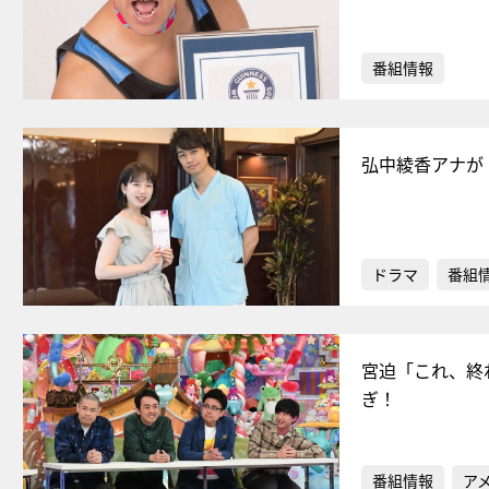
番組情報
弘中綾香アナが
ドラマ
番組
宮迫「これ、終
ぎ！
番組情報
ア