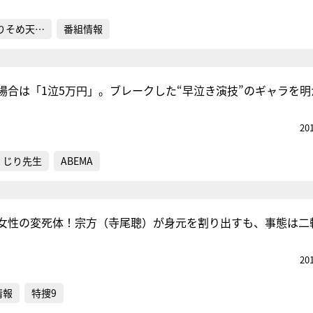
りそめ天…
番組情報
場合は「1泣5万円」。ブレークした“早泣き演技”のギャラを明
20
くじり先生
ABEMA
女性の変死体！宗方（寺尾聰）が身元を割り出すも、事態は二
20
情報
特捜9