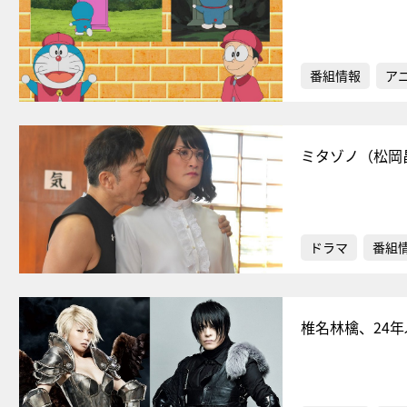
番組情報
ア
ミタゾノ（松岡
ドラマ
番組
椎名林檎、24年