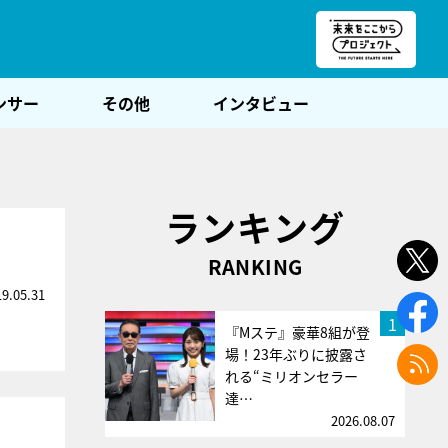
朝POST
ンサー
その他
インタビュー
ランキング
RANKING
19.05.31
1
『Mステ』豪華8組が登
場！23年ぶりに披露さ
れる“ミリオンセラー
達…
2026.08.07