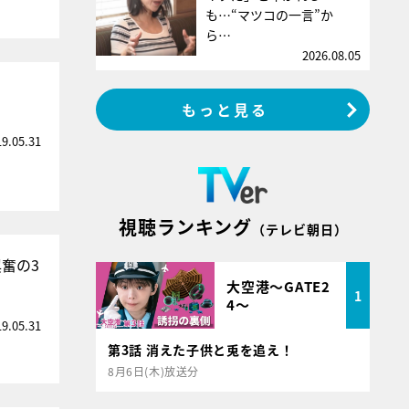
も…“マツコの一言”か
ら…
2026.08.05
もっと見る
19.05.31
視聴ランキング
（テレビ朝日）
興奮の3
大空港～GATE2
1
4～
19.05.31
第3話 消えた子供と兎を追え！
8月6日(木)放送分