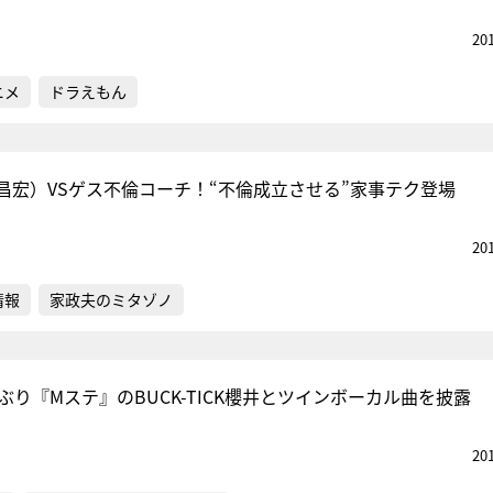
20
ニメ
ドラえもん
昌宏）VSゲス不倫コーチ！“不倫成立させる”家事テク登場
20
情報
家政夫のミタゾノ
ぶり『Mステ』のBUCK-TICK櫻井とツインボーカル曲を披露
20