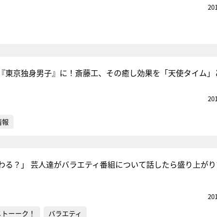
20
『東京独身男子』に！斎藤工、その癒し効果を「天使タイム」
20
情報
わる？」 芸人達がバラエティ番組について話したら盛り上がり
20
メトーーク！
バラエティ