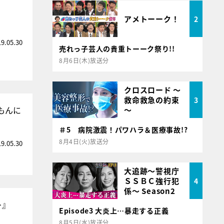
アメトーーク！
2
19.05.30
売れっ子芸人の貴重トーーク祭り!!
8月6日(木)放送分
クロスロード ～
救命救急の約束
3
もんに
～
＃5 病院激震！パワハラ＆医療事故!?
8月4日(火)放送分
19.05.30
大追跡～警視庁
ＳＳＢＣ強行犯
4
係～ Season2
＞』
Episode3 大炎上…暴走する正義
8月5日(水)放送分