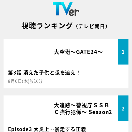
視聴ランキング
（テレビ朝日）
大空港～GATE24～
1
第3話 消えた子供と兎を追え！
8月6日(木)放送分
大追跡～警視庁ＳＳＢ
2
Ｃ強行犯係～ Season2
Episode3 大炎上…暴走する正義