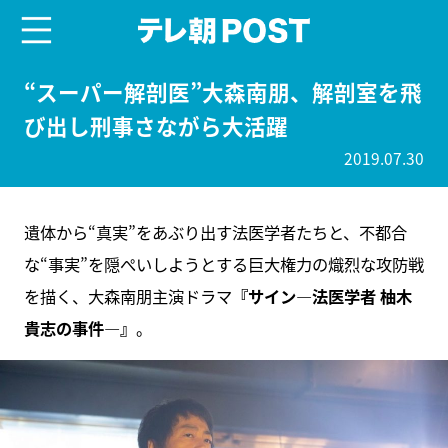
menu
テレ朝POST
“スーパー解剖医”大森南朋、解剖室を飛
び出し刑事さながら大活躍
2019.07.30
遺体から“真実”をあぶり出す法医学者たちと、不都合
な“事実”を隠ぺいしようとする巨大権力の熾烈な攻防戦
を描く、大森南朋主演ドラマ
『サイン―法医学者 柚木
貴志の事件―』
。