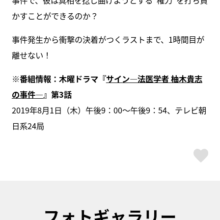
かすことができるのか？
事件発生から衝撃の決着がつくラストまで、1時間目が
離せない！
※番組情報：木曜ドラマ『
サイン―法医学者 柚木貴志
の事件―
』第3話
2019年8月1日（木）午後9：00～午後9：54、テレビ朝
日系24局
ス
フォトギャラリー