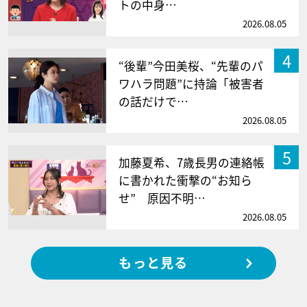
トの中身…
2026.08.05
4
“後輩”今田美桜、“先輩のパ
ワハラ問題”に持論「被害者
の話だけで…
2026.08.05
5
加藤夏希、7歳長男の連絡帳
に書かれた衝撃の“お知ら
せ” 原因不明…
2026.08.05
もっと見る