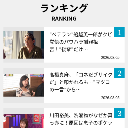
ランキング
RANKING
1
“ベテラン”船越英一郎がクビ
覚悟のパワハラ謝罪拒
否！“後輩”だけ…
2026.08.05
2
高橋真麻、「コネだブサイク
だ」と叩かれるも…“マツコ
の一言”から…
2026.08.05
3
川田裕美、洗濯物がなぜか真
っ赤に！原因は息子のポケッ