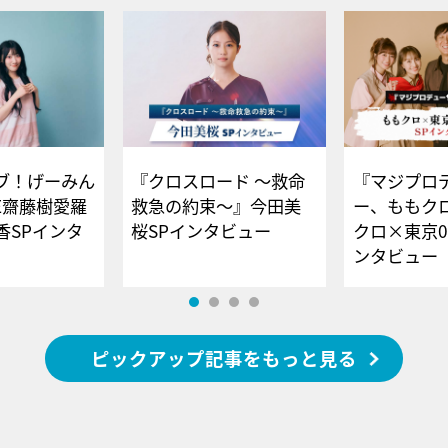
ブ！げーみん
『クロスロード ～救命
『マジプロ
E齋藤樹愛羅
救急の約束～』今田美
ー、ももク
香SPインタ
桜SPインタビュー
クロ×東京0
ンタビュー
ピックアップ記事をもっと見る