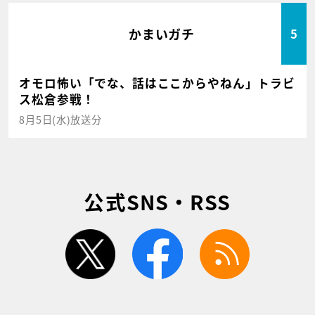
かまいガチ
5
オモロ怖い「でな、話はここからやねん」トラビ
ス松倉参戦！
8月5日(水)放送分
公式SNS・RSS
twitter
facebook
rss