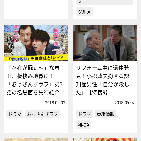
天…
グルメ
「存在が罪ぃ～」な春
リフォーム中に遺体発
田、板挟み地獄に！
見！小松政夫扮する認
『おっさんずラブ』第3
知症男性「自分が殺し
話の名場面を先行紹介
た」【特捜9】
2018.05.02
2018.05.02
ドラマ
おっさんずラブ
ドラマ
番組情報
特捜9