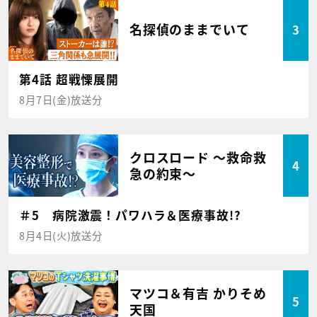
名探偵のままでいて
3
第4話 超戦慄展開
8月7日(金)放送分
クロスロード ～救命救
4
急の約束～
＃5 病院激震！パワハラ＆医療事故!?
8月4日(火)放送分
マツコ＆有吉 かりそめ
5
天国