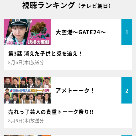
視聴ランキング
（テレビ朝日）
大空港～GATE24～
1
第3話 消えた子供と兎を追え！
8月6日(木)放送分
アメトーーク！
2
売れっ子芸人の貴重トーーク祭り!!
8月6日(木)放送分