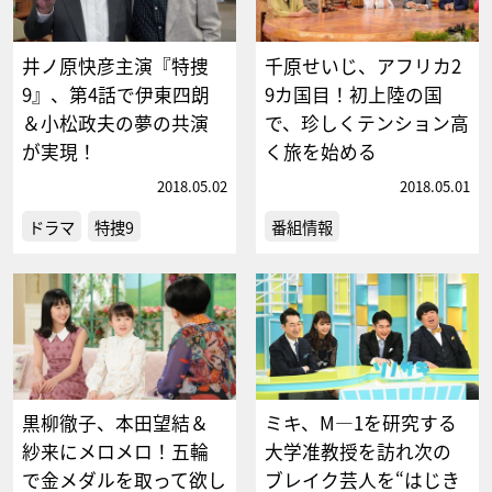
井ノ原快彦主演『特捜
千原せいじ、アフリカ2
9』、第4話で伊東四朗
9カ国目！初上陸の国
＆小松政夫の夢の共演
で、珍しくテンション高
が実現！
く旅を始める
2018.05.02
2018.05.01
ドラマ
特捜9
番組情報
黒柳徹子、本田望結＆
ミキ、M―1を研究する
紗来にメロメロ！五輪
大学准教授を訪れ次の
で金メダルを取って欲し
ブレイク芸人を“はじき