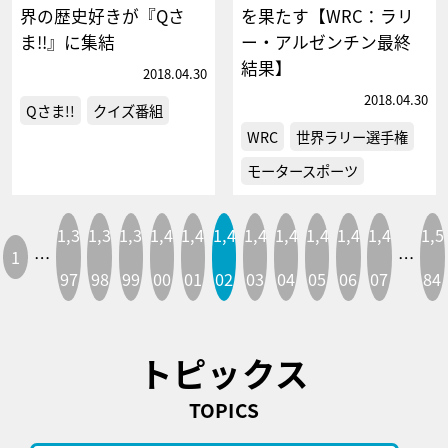
界の歴史好きが『Qさ
を果たす【WRC：ラリ
ま!!』に集結
ー・アルゼンチン最終
結果】
2018.04.30
2018.04.30
Qさま!!
クイズ番組
WRC
世界ラリー選手権
モータースポーツ
1,3
1,3
1,3
1,4
1,4
1,4
1,4
1,4
1,4
1,4
1,4
1,5
1
…
…
97
98
99
00
01
02
03
04
05
06
07
84
トピックス
TOPICS