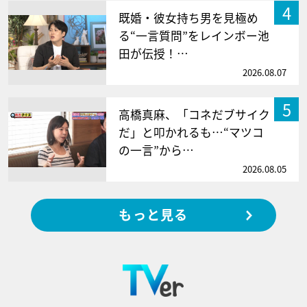
4
既婚・彼女持ち男を見極め
る“一言質問”をレインボー池
田が伝授！…
2026.08.07
5
高橋真麻、「コネだブサイク
だ」と叩かれるも…“マツコ
の一言”から…
2026.08.05
もっと見る