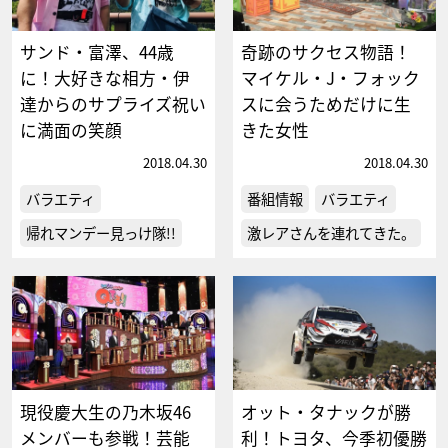
サンド・富澤、44歳
奇跡のサクセス物語！
に！大好きな相方・伊
マイケル・J・フォック
達からのサプライズ祝い
スに会うためだけに生
に満面の笑顔
きた女性
2018.04.30
2018.04.30
バラエティ
番組情報
バラエティ
帰れマンデー見っけ隊!!
激レアさんを連れてきた。
現役慶大生の乃木坂46
オット・タナックが勝
メンバーも参戦！芸能
利！トヨタ、今季初優勝