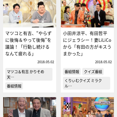
マツコと有吉、“やらず
小田井涼平、有田哲平
に後悔＆やって後悔”を
にジェラシー！妻LiLiCo
議論！「行動し続ける
から「有田の方がキスう
なんて疲れる」
まかった」
2018.05.02
2018.05.02
マツコ＆有吉 かりそめ
番組情報
クイズ番組
天…
くりぃむクイズ ミラク
番組情報
ル…