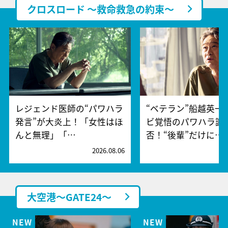
クロスロード ～救命救急の約束～
レジェンド医師の“パワハラ
“ベテラン”船越英一
発言”が大炎上！「女性はほ
ビ覚悟のパワハラ謝
んと無理」「…
否！“後輩”だけに…
2026.08.06
2
大空港～GATE24～