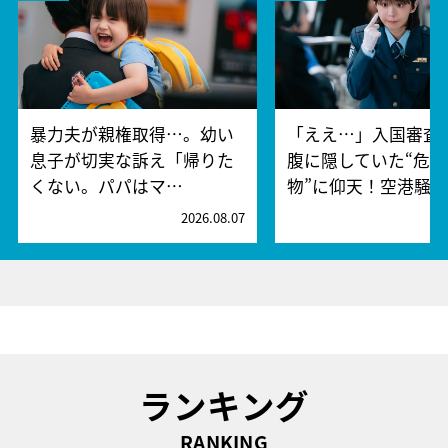
暴力夫が親権取得…。幼い
「ええ…」入国審査
息子が切実な訴え「帰りた
腹に隠していた“危険
くない。パパはマ…
物”に仰天！空港騒
2026.08.07
2
ランキング
RANKING