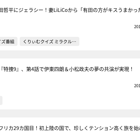
田哲平にジェラシー！妻LiLiCoから「有田の方がキスうまかっ
20
イズ番組
くりぃむクイズ ミラクル…
『特捜9』、第4話で伊東四朗＆小松政夫の夢の共演が実現！
20
フリカ29カ国目！初上陸の国で、珍しくテンション高く旅を始