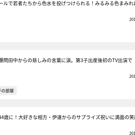
ールで若者たちから色水を投げつけられる！みるみる色まみれ
20
爆問田中からの慈しみの言葉に涙。第3子出産後初のTV出演で
20
子の部屋
44歳に！大好きな相方・伊達からのサプライズ祝いに満面の笑
20