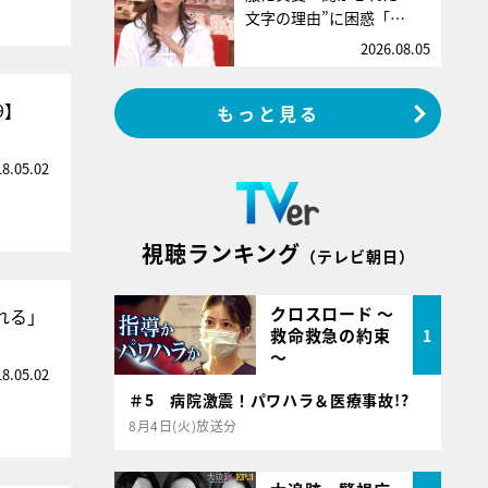
文字の理由”に困惑「…
2026.08.05
9】
もっと見る
18.05.02
視聴ランキング
（テレビ朝日）
クロスロード ～
れる」
救命救急の約束
1
～
18.05.02
＃5 病院激震！パワハラ＆医療事故!?
8月4日(火)放送分