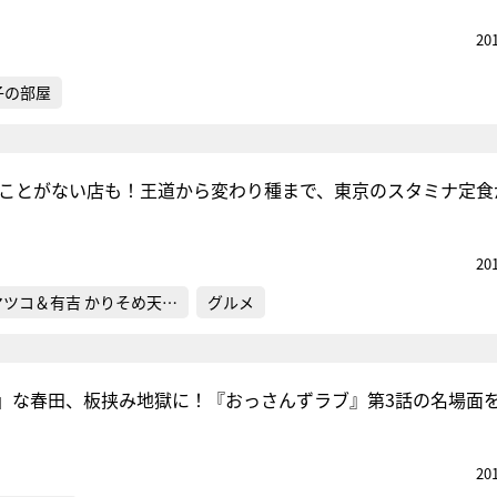
20
子の部屋
たことがない店も！王道から変わり種まで、東京のスタミナ定食
20
マツコ＆有吉 かりそめ天…
グルメ
」な春田、板挟み地獄に！『おっさんずラブ』第3話の名場面
20