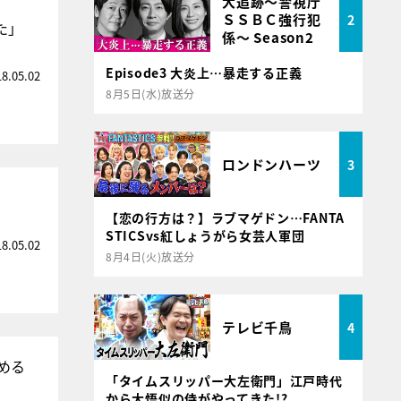
大追跡～警視庁
ＳＳＢＣ強行犯
2
た」
係～ Season2
Episode3 大炎上…暴走する正義
18.05.02
8月5日(水)放送分
ロンドンハーツ
3
【恋の行方は？】ラブマゲドン…FANTA
STICSvs紅しょうがら女芸人軍団
18.05.02
8月4日(火)放送分
テレビ千鳥
4
める
「タイムスリッパー大左衛門」江戸時代
から大悟似の侍がやってきた!?