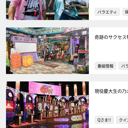
バラエティ
奇跡のサクセス
番組情報
バ
現役慶大生の乃
Qさま!!
クイ