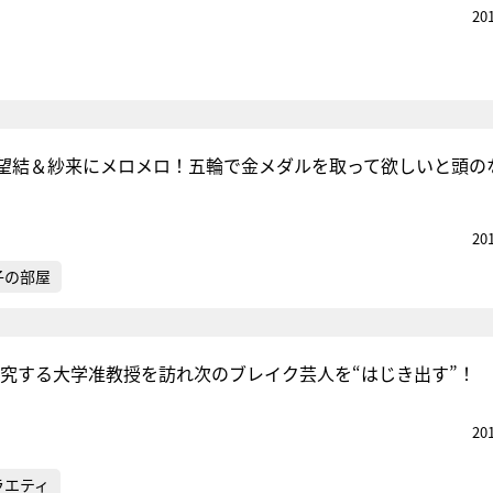
20
望結＆紗来にメロメロ！五輪で金メダルを取って欲しいと頭の
20
子の部屋
研究する大学准教授を訪れ次のブレイク芸人を“はじき出す”！
20
ラエティ