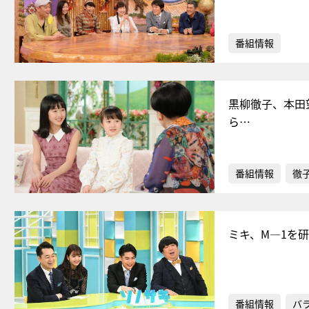
番組情報
黒柳徹子、本田
ら…
番組情報
徹
ミキ、M―1を
番組情報
バ