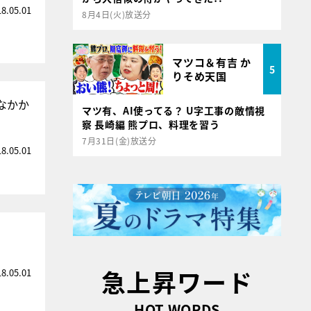
18.05.01
8月4日(火)放送分
マツコ＆有吉 か
5
りそめ天国
なかか
マツ有、AI使ってる？ U字工事の敵情視
察 長崎編 熊プロ、料理を習う
7月31日(金)放送分
18.05.01
急上昇ワード
18.05.01
HOT WORDS