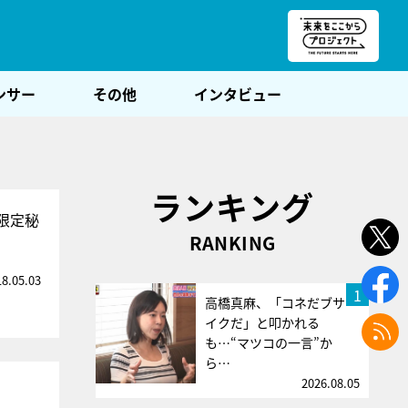
朝POST
ンサー
その他
インタビュー
ランキング
限定秘
RANKING
18.05.03
1
高橋真麻、「コネだブサ
イクだ」と叩かれる
も…“マツコの一言”か
ら…
2026.08.05