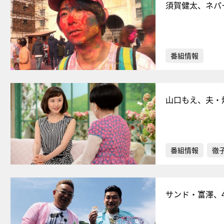
須賀健太、ネパ
番組情報
山口もえ、夫・
番組情報
徹
サンド・富澤、