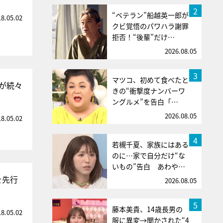
2
“ベテラン”船越英一郎が
18.05.02
クビ覚悟のパワハラ謝罪
拒否！“後輩”だけ…
2026.08.05
3
マツコ、初めて食べたと
が続々
きの“衝撃度ナンバーワ
ングルメ”を告白「…
2026.08.05
18.05.02
4
若槻千夏、家族にはある
のに…家で自分だけ“な
いもの”告白 あわや…
を先行
2026.08.05
5
藤本美貴、14歳長男の
18.05.02
服に異変→聞かされた“4