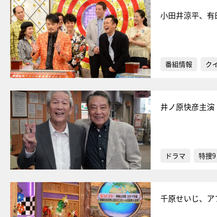
小田井涼平、有
番組情報
ク
井ノ原快彦主演
ドラマ
特捜9
千原せいじ、ア