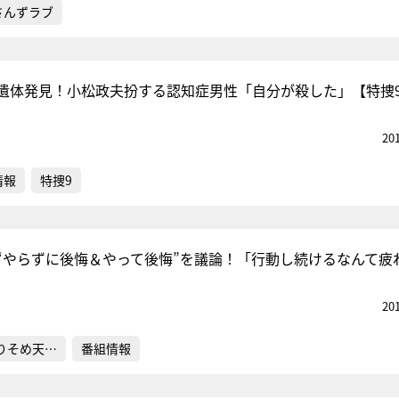
さんずラブ
遺体発見！小松政夫扮する認知症男性「自分が殺した」【特捜
20
情報
特捜9
“やらずに後悔＆やって後悔”を議論！「行動し続けるなんて疲
20
りそめ天…
番組情報