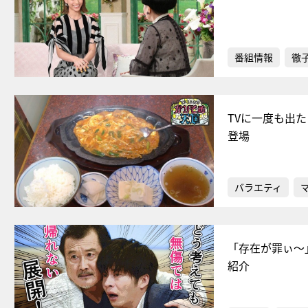
番組情報
徹
TVに一度も出
登場
バラエティ
「存在が罪ぃ～
紹介