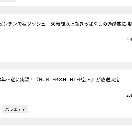
ゼンチンで猛ダッシュ！50時間以上動きっぱなしの過酷旅に挑
20
年…遂に実現！『HUNTER×HUNTER芸人』が放送決定
20
バラエティ