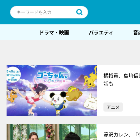
ドラマ・映画
バラエティ
音
梶裕貴、島﨑信
話も
アニメ
滝沢カレン、『