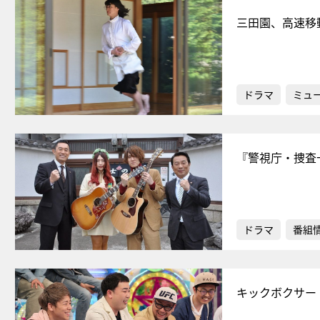
三田園、高速移
ドラマ
ミュ
『警視庁・捜査一
ドラマ
番組
キックボクサー