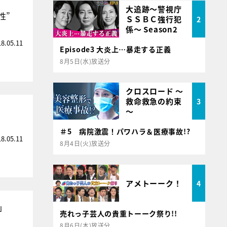
大追跡～警視庁
性”
ＳＳＢＣ強行犯
2
係～ Season2
18.05.11
Episode3 大炎上…暴走する正義
8月5日(水)放送分
クロスロード ～
救命救急の約束
3
～
＃5 病院激震！パワハラ＆医療事故!?
18.05.11
8月4日(火)放送分
アメトーーク！
4
」
売れっ子芸人の貴重トーーク祭り!!
8月6日(木)放送分