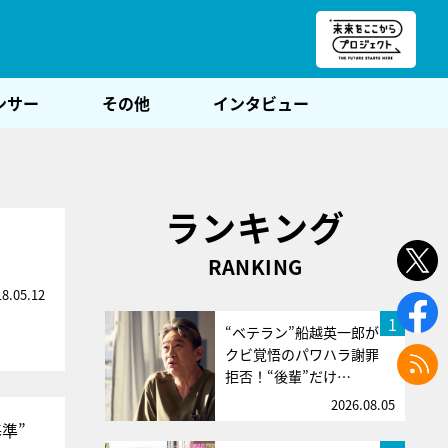
朝POST
ンサー
その他
インタビュー
ランキング
RANKING
18.05.12
1
“ベテラン”船越英一郎が
クビ覚悟のパワハラ謝罪
拒否！“後輩”だけ…
2026.08.05
準”