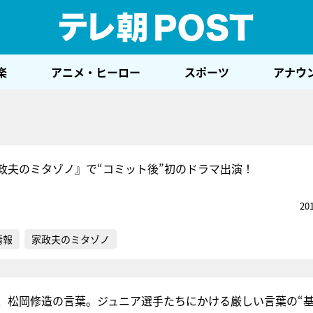
テレ
楽
アニメ・ヒーロー
スポーツ
アナウ
政夫のミタゾノ』で“コミット後”初のドラマ出演！
20
情報
家政夫のミタゾノ
、松岡修造の言葉。ジュニア選手たちにかける厳しい言葉の“基