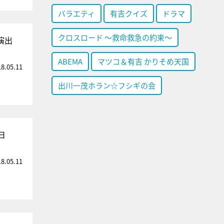
バラエティ
有吉クイズ
ドラマ
クロスロード ～救命救急の約束～
演出
ABEMA
マツコ＆有吉 かりそめ天国
18.05.11
出川一茂ホラン☆フシギの会
日
18.05.11