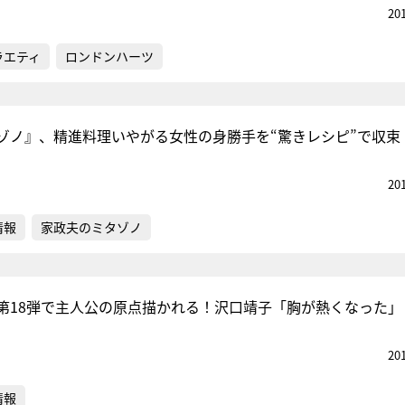
20
ラエティ
ロンドンハーツ
ゾノ』、精進料理いやがる女性の身勝手を“驚きレシピ”で収束
20
情報
家政夫のミタゾノ
第18弾で主人公の原点描かれる！沢口靖子「胸が熱くなった」
20
情報