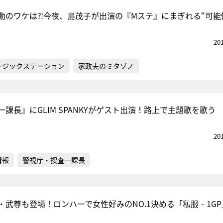
動のワケは⁈今夜、島茂子が出演の『Mステ』にまぎれる“可能
20
ージックステーション
家政夫のミタゾノ
課長』にGLIM SPANKYがゲスト出演！路上で主題歌を歌う
20
情報
警視庁・捜査一課長
・武尊も登場！ロンハーで女性好みのNO.1決める「私服‐1GP