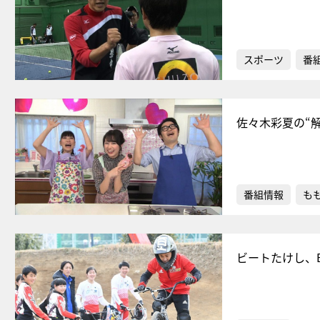
スポーツ
番
佐々木彩夏の“
番組情報
もも
ビートたけし、