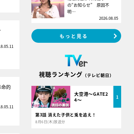
の“お知らせ” 原因不
明…
2026.08.05
介
もっと見る
18.05.11
視聴ランキング
（テレビ朝日）
革命的
大空港～GATE2
1
4～
18.05.11
第3話 消えた子供と兎を追え！
8月6日(木)放送分