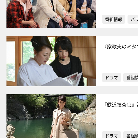
番組情報
バ
『家政夫のミタ
ドラマ
番組
『鉄道捜査官』
ドラマ
番組