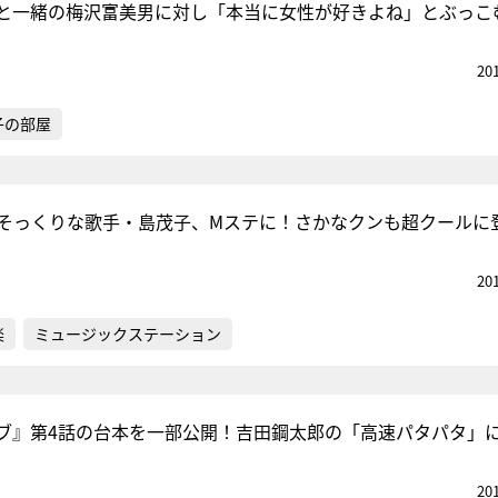
と一緒の梅沢富美男に対し「本当に女性が好きよね」とぶっこ
20
子の部屋
茂にそっくりな歌手・島茂子、Mステに！さかなクンも超クールに
20
楽
ミュージックステーション
ブ』第4話の台本を一部公開！吉田鋼太郎の「高速パタパタ」
20