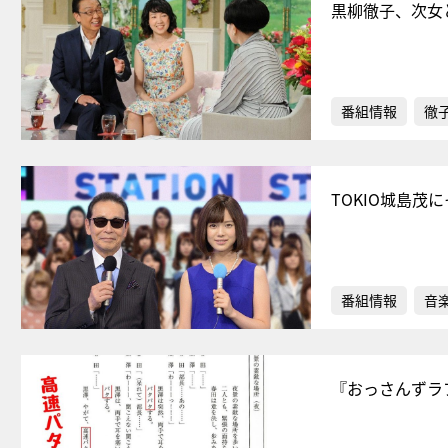
黒柳徹子、次女
番組情報
徹
TOKIO城島
番組情報
音
『おっさんずラ