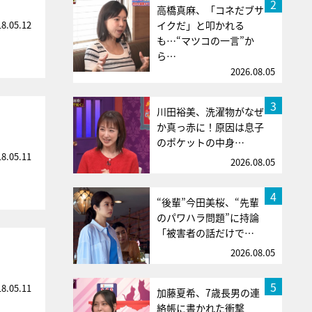
2
高橋真麻、「コネだブサ
18.05.12
イクだ」と叩かれる
も…“マツコの一言”か
ら…
2026.08.05
3
川田裕美、洗濯物がなぜ
か真っ赤に！原因は息子
のポケットの中身…
18.05.11
2026.08.05
4
“後輩”今田美桜、“先輩
のパワハラ問題”に持論
「被害者の話だけで…
2026.08.05
5
18.05.11
加藤夏希、7歳長男の連
絡帳に書かれた衝撃