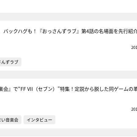
、バックハグも！『おっさんずラブ』第4話の名場面を先行紹
20
さんずラブ
会』で“FF VII（セブン）”特集！定説から脱した同ゲームの
20
ない音楽会
インタビュー