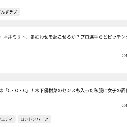
さんずラブ
・坪井ミサト、番狂わせを起こせるか？プロ選手らとピッチン
20
は「C・O・C」！木下優樹菜のセンスも入った私服に女子の評
20
ラエティ
ロンドンハーツ