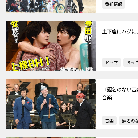
番組情報
土下座にハグに
ドラマ
おっ
『題名のない音楽
音楽
音楽
題名の