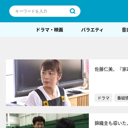
ドラマ・映画
バラエティ
音
佐藤仁美、『家
ドラマ
番組
錦織圭も導いた