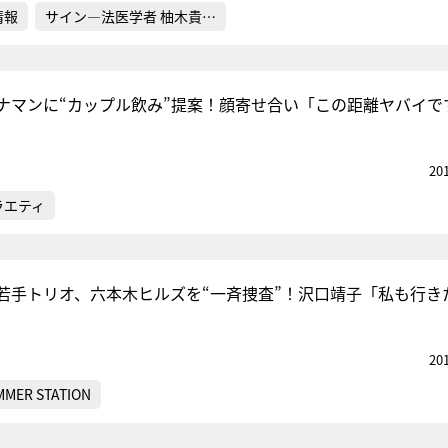
情報
サイン―法医学者 柚木貴…
ナマンに“カップル飲み”提案！顔寄せ合い「この距離ヤバイで
20
ラエティ
若手トリオ、六本木ヒルズを“一斉捜査”！沢口靖子「私も行き
20
MMER STATION