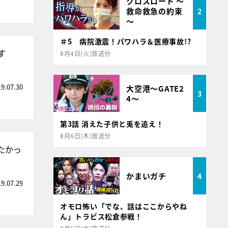
クロスロード ～
救命救急の約束
2
～
＃5 病院激震！パワハラ＆医療事故!?
す
8月4日(火)放送分
19.07.30
大空港～GATE2
3
4～
第3話 消えた子供と兎を追え！
8月6日(木)放送分
たかっ
かまいガチ
4
19.07.29
オモロ怖い「でな、話はここからやね
ん」トラビス松倉参戦！