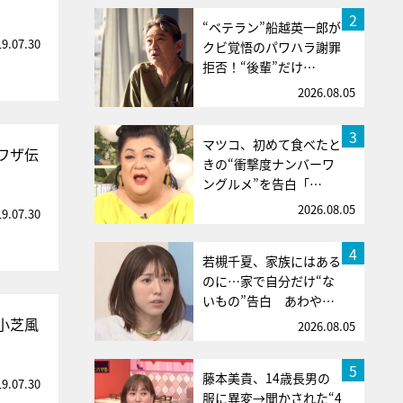
2
“ベテラン”船越英一郎が
19.07.30
クビ覚悟のパワハラ謝罪
拒否！“後輩”だけ…
2026.08.05
3
マツコ、初めて食べたと
ワザ伝
きの“衝撃度ナンバーワ
ングルメ”を告白「…
2026.08.05
19.07.30
4
若槻千夏、家族にはある
のに…家で自分だけ“な
いもの”告白 あわや…
小芝風
2026.08.05
5
藤本美貴、14歳長男の
19.07.30
服に異変→聞かされた“4