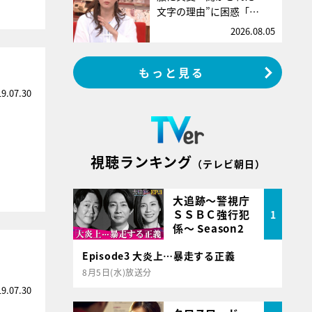
文字の理由”に困惑「…
2026.08.05
もっと見る
19.07.30
視聴ランキング
（テレビ朝日）
大追跡～警視庁
ＳＳＢＣ強行犯
1
係～ Season2
Episode3 大炎上…暴走する正義
8月5日(水)放送分
19.07.30