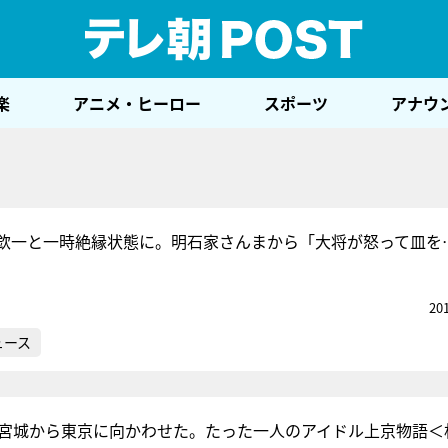
テレ
楽
アニメ・ヒーロー
スポーツ
アナウ
欽一と一時絶縁状態に。明石家さんまから「大将が怒って皿を
20
ュース
を宮城から東京に向かわせた。たった一人のアイドル上京物語＜