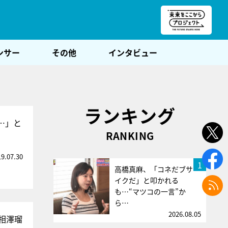
朝POST
ンサー
その他
インタビュー
ランキング
…」と
RANKING
19.07.30
1
高橋真麻、「コネだブサ
イクだ」と叩かれる
も…“マツコの一言”か
ら…
2026.08.05
相澤瑠