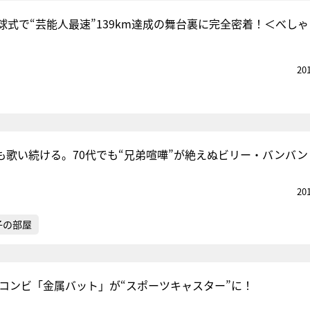
球式で“芸能人最速”139km達成の舞台裏に完全密着！＜べし
20
も歌い続ける。70代でも“兄弟喧嘩”が絶えぬビリー・バンバン
20
子の部屋
.1コンビ「金属バット」が“スポーツキャスター”に！