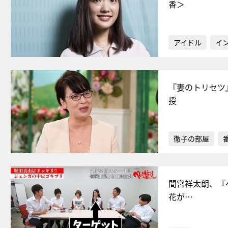
香＞
アイドル
イ
『妻のトリセツ
授
徹子の部屋
間宮祥太朗、『
花が…