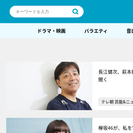
ドラマ・映画
バラエティ
音
長江健次、萩本
聞く
テレ朝 芸能&ニ
欅坂46が、私