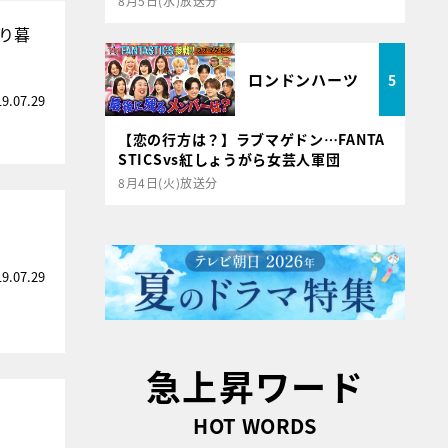
8月5日(水)放送分
ゃり暮
ロンドンハーツ
5
19.07.29
【恋の行方は？】ラブマゲドン…FANTA
STICSvs紅しょうがら女芸人軍団
8月4日(火)放送分
19.07.29
急上昇ワード
HOT WORDS