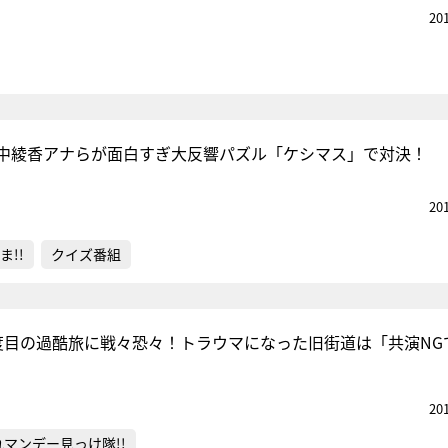
20
中綾香アナらが面白すぎ大反響パズル「ケシマス」で対決！
20
ま!!
クイズ番組
度目の過酷旅に戦々恐々！トラウマになった旧街道は「共演NG
20
れマンデー見っけ隊!!