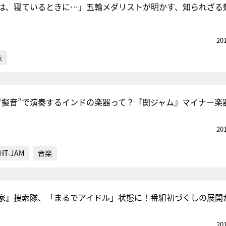
は、寝ているときに…」五輪メダリストが明かす、知られざる
20
泳
“擬音”で演奏するインドの楽器って？『関ジャム』マイナー楽
20
HT-JAM
音楽
家』捜索隊、「まるでアイドル」状態に！番組初づくしの展開
20