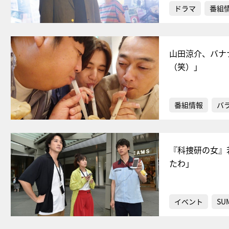
ドラマ
番組
山田涼介、バナ
（笑）」
番組情報
バ
『科捜研の女』
たわ」
イベント
SU