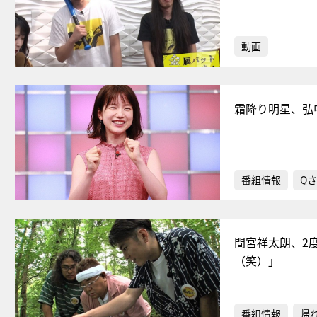
動画
霜降り明星、弘
番組情報
Qさ
間宮祥太朗、2
（笑）」
番組情報
帰