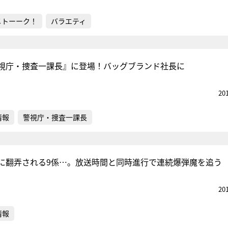
メトーーク！
バラエティ
視庁・捜査一課長』に登場！バッグブランド社長に
20
情報
警視庁・捜査一課長
に翻弄される9係…。放送時間と同時進行で連続爆弾魔を追う
20
情報