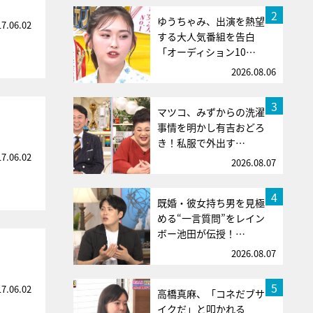
2
ゆうちゃみ、出演を熱望
17.06.02
する大人気番組を告白
「オーディション10…
2026.08.06
3
マツコ、みずからの洗濯
事情を明かし有吉おどろ
き！私服で外出す…
17.06.02
2026.08.07
4
既婚・彼女持ち男を見極
める“一言質問”をレイン
ボー池田が伝授！…
2026.08.07
5
17.06.02
高橋真麻、「コネだブサ
イクだ」と叩かれる