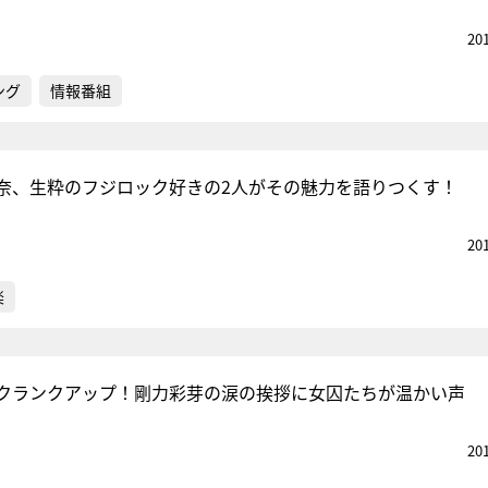
20
ング
情報番組
奈、生粋のフジロック好きの2人がその魅力を語りつくす！
20
楽
クランクアップ！剛力彩芽の涙の挨拶に女囚たちが温かい声
20