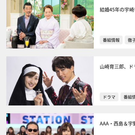
結婚45年の宇
番組情報
徹
山崎育三郎、ド
ドラマ
番組
AAA・西島＆