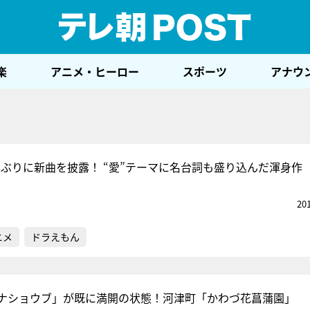
テレ
楽
アニメ・ヒーロー
スポーツ
アナウ
年ぶりに新曲を披露！ “愛”テーマに名台詞も盛り込んだ渾身作
20
ニメ
ドラえもん
ナショウブ」が既に満開の状態！河津町「かわづ花菖蒲園」