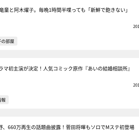
崎竜童と阿木燿子。毎晩1時間半喋っても「新鮮で飽きない」
20
子の部屋
ラマ初主演が決定！人気コミック原作『あいの結婚相談所』
20
情報
宇野、660万再生の話題曲披露！菅田将暉もソロでMステ初登場