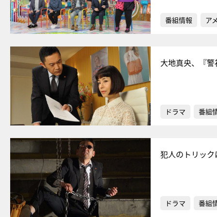
番組情報
ア
大地真央、『警
ドラマ
番組
犯人のトリック
ドラマ
番組