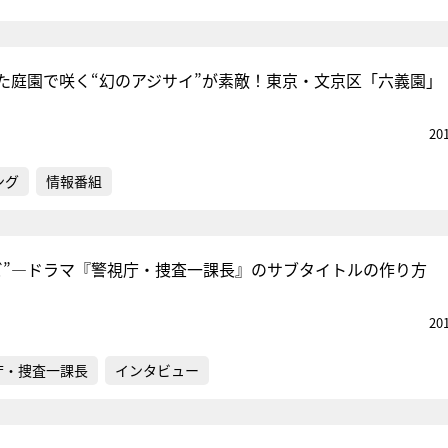
た庭園で咲く“幻のアジサイ”が素敵！東京・文京区「六義園」
20
ング
情報番組
ビ”―ドラマ『警視庁・捜査一課長』のサブタイトルの作り方
20
庁・捜査一課長
インタビュー