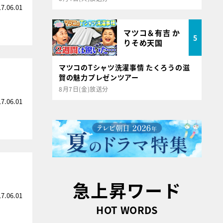
17.06.01
マツコ＆有吉 か
5
りそめ天国
マツコのTシャツ洗濯事情 たくろうの滋
賀の魅力プレゼンツアー
8月7日(金)放送分
17.06.01
急上昇ワード
17.06.01
HOT WORDS