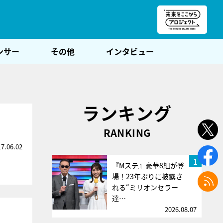
朝POST
ンサー
その他
インタビュー
ランキング
RANKING
17.06.02
1
『Mステ』豪華8組が登
場！23年ぶりに披露さ
れる“ミリオンセラー
達…
2026.08.07