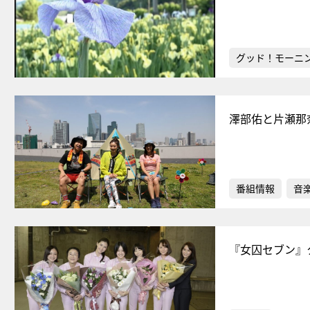
グッド！モーニ
澤部佑と片瀬那
番組情報
音
『女囚セブン』