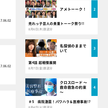
アメトーーク！
2
17.06.02
売れっ子芸人の貴重トーーク祭り!!
8月6日(木)放送分
名探偵のままで
3
いて
第4話 超戦慄展開
17.06.02
8月7日(金)放送分
クロスロード ～
救命救急の約束
4
～
＃5 病院激震！パワハラ＆医療事故!?
8月4日(火)放送分