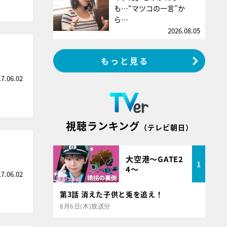
も…“マツコの一言”か
ら…
2026.08.05
もっと見る
17.06.02
視聴ランキング
（テレビ朝日）
大空港～GATE2
1
4～
17.06.02
第3話 消えた子供と兎を追え！
8月6日(木)放送分