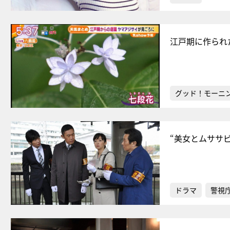
江戸期に作られ
グッド！モーニ
“美女とムササ
ドラマ
警視