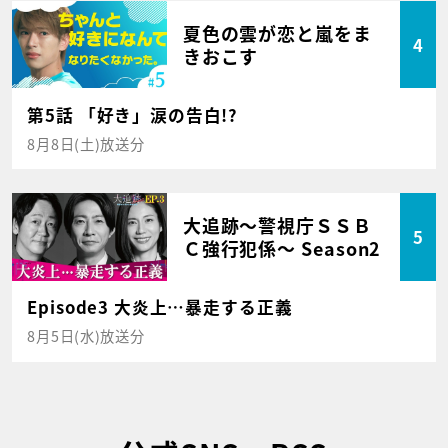
夏色の雲が恋と嵐をま
4
きおこす
第5話 「好き」涙の告白!?
8月8日(土)放送分
大追跡～警視庁ＳＳＢ
5
Ｃ強行犯係～ Season2
Episode3 大炎上…暴走する正義
8月5日(水)放送分