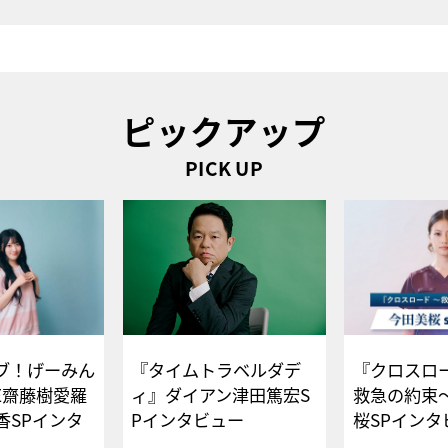
ピックアップ
PICK UP
ブ！げーみん
『タイムトラベルダデ
『クロスロー
E齋藤樹愛羅
ィ』ダイアン津田篤宏S
救急の約束
香SPインタ
Pインタビュー
桜SPイ