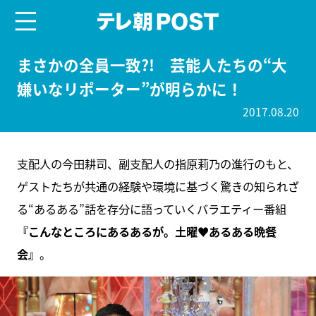
menu
テレ朝POST
まさかの全員一致?! 芸能人たちの“大
嫌いなリポーター”が明らかに！
2017.08.20
支配人の今田耕司、副支配人の指原莉乃の進行のもと、
ゲストたちが共通の経験や環境に基づく驚きの知られざ
る“あるある”話を存分に語っていくバラエティー番組
『こんなところにあるあるが。土曜♥あるある晩餐
会』
。