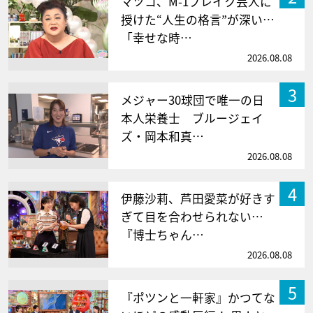
マツコ、M-1ブレイク芸人に
授けた“人生の格言”が深い…
「幸せな時…
2026.08.08
3
メジャー30球団で唯一の日
本人栄養士 ブルージェイ
ズ・岡本和真…
2026.08.08
4
伊藤沙莉、芦田愛菜が好きす
ぎて目を合わせられない…
『博士ちゃん…
2026.08.08
5
『ポツンと一軒家』かつてな