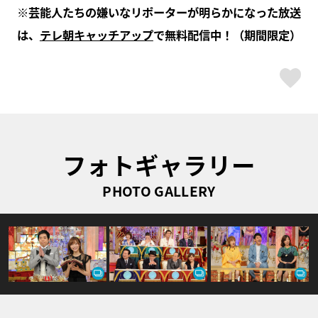
※芸能人たちの嫌いなリポーターが明らかになった放送
は、
テレ朝キャッチアップ
で無料配信中！（期間限定）
ス
フォトギャラリー
PHOTO GALLERY