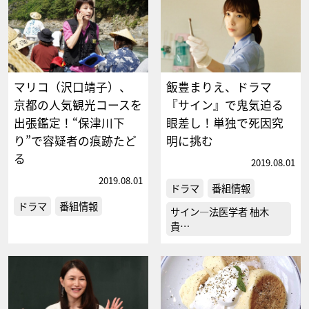
マリコ（沢口靖子）、
飯豊まりえ、ドラマ
京都の人気観光コースを
『サイン』で鬼気迫る
出張鑑定！“保津川下
眼差し！単独で死因究
り”で容疑者の痕跡たど
明に挑む
る
2019.08.01
2019.08.01
ドラマ
番組情報
ドラマ
番組情報
サイン―法医学者 柚木
貴…