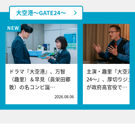
大空港～GATE24～
ドラマ『大空港』、万智
主演・趣里『大空港～
（趣里）＆早見（眞栄田郷
24～』、厚切りジェ
敦）の名コンビ誕…
が政府高官役で…
2026.08.06
2