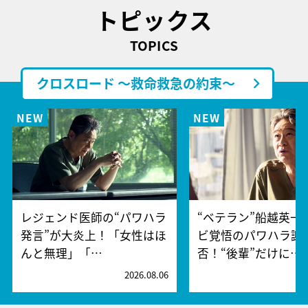
トピックス
TOPICS
クロスロード ～救命救急の約束～
レジェンド医師の“パワハラ
“ベテラン”船越英一
発言”が大炎上！「女性はほ
ビ覚悟のパワハラ謝
んと無理」「…
否！“後輩”だけに…
2026.08.06
2