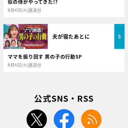
似の侍がやってきた!?
8月4日(火)放送分
夫が寝たあとに
5
ママを振り回す 男の子の行動SP
8月4日(火)放送分
公式SNS・RSS
twitter
facebook
rss