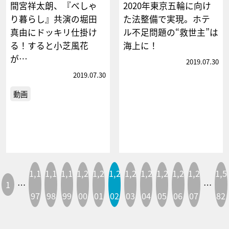
間宮祥太朗、『べしゃ
2020年東京五輪に向け
り暮らし』共演の堀田
た法整備で実現。ホテ
真由にドッキリ仕掛け
ル不足問題の“救世主”は
る！すると小芝風花
海上に！
が…
2019.07.30
2019.07.30
動画
1,1
1,1
1,1
1,2
1,2
1,2
1,2
1,2
1,2
1,2
1,2
1,5
1
…
…
97
98
99
00
01
02
03
04
05
06
07
82