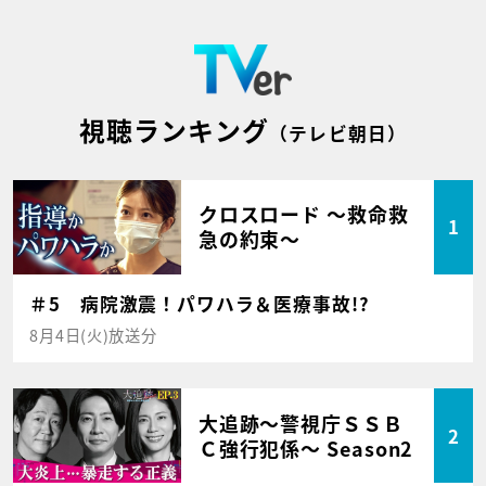
視聴ランキング
（テレビ朝日）
クロスロード ～救命救
1
急の約束～
＃5 病院激震！パワハラ＆医療事故!?
8月4日(火)放送分
大追跡～警視庁ＳＳＢ
2
Ｃ強行犯係～ Season2