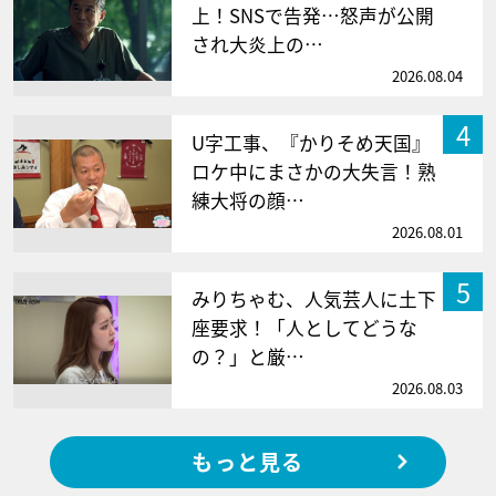
上！SNSで告発…怒声が公開
され大炎上の…
2026.08.04
4
U字工事、『かりそめ天国』
ロケ中にまさかの大失言！熟
練大将の顔…
2026.08.01
5
みりちゃむ、人気芸人に土下
座要求！「人としてどうな
の？」と厳…
2026.08.03
もっと見る