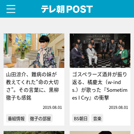
menu
テレ朝POST
山田涼介、難病の妹が
ゴスペラーズ酒井が振り
教えてくれた“命の大切
返る、橘慶太（w-ind
さ”。その言葉に、黒柳
s.）が歌った『Sometim
徹子も感銘
es I Cry』の衝撃
2019.08.01
2019.08.01
番組情報
徹子の部屋
BS朝日
音楽