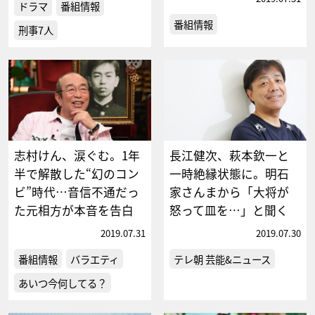
ドラマ
番組情報
番組情報
刑事7人
志村けん、涙ぐむ。1年
長江健次、萩本欽一と
半で解散した“幻のコン
一時絶縁状態に。明石
ビ”時代…音信不通だっ
家さんまから「大将が
た元相方が本音を告白
怒って皿を…」と聞く
2019.07.31
2019.07.30
番組情報
バラエティ
テレ朝 芸能&ニュース
あいつ今何してる？