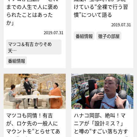
までの人生で人に褒め
けている“全裸で行う習
られたことはあった
慣”について語る
か」
2019.07.31
2019.07.31
番組情報
徹子の部屋
マツコ＆有吉 かりそめ
天…
番組情報
マツコも同情！有吉
ハナコ岡部、絶叫！マ
が、ロケ先の一般人に
ニアが「設計ミス？」
マウントを“とらせてあ
と噂の“すごい落ち方す