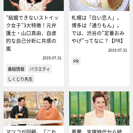
“結婚できないストイッ
札幌は「白い恋人」。
ク女子”3大特徴！元弁
博多は「通りもん」。
護士・山口真由、自虐
では、渋谷の“定番おみ
的な自己分析に共感の
やげ”ってなに？【PR】
嵐
2019.07.31
2019.07.31
PR
番組情報
バラエティ
しくじり先生
マツコが回顧。「これ
鳳蘭、宝塚時代から続