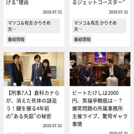
げる”理由
るジェットコースター”
2019.07.31
2019.07.31
マツコ＆有吉 かりそめ
マツコ＆有吉 かりそめ
天…
天…
番組情報
番組情報
【刑事7人】倉科カナら
ビートたけしは2000
が、消えた死体の謎追
円、笑福亭鶴瓶は…？
う！鍵を握る4年前
爆笑問題の所属事務所
の“ある失踪”の秘密
主催ライブ、驚愕ギャラ
事情
2019.07.31
2019.07.31