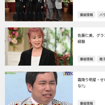
番組情報
バ
佐藤仁美、グラ
経験
番組情報
徹
霜降り明星・せ
な!!」
番組情報