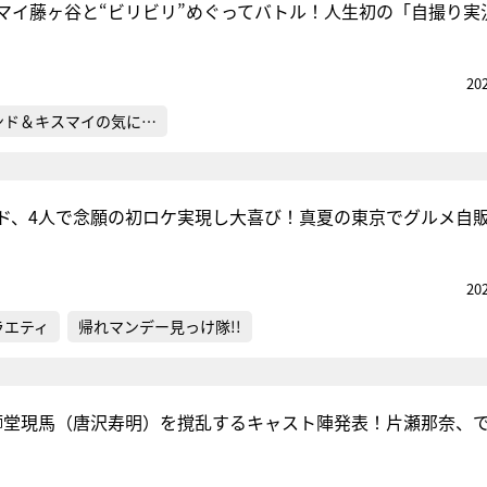
マイ藤ヶ谷と“ビリビリ”めぐってバトル！人生初の「自撮り実
20
ンド＆キスマイの気に…
ド、4人で念願の初ロケ実現し大喜び！真夏の東京でグルメ自
20
ラエティ
帰れマンデー見っけ隊!!
N＞獅堂現馬（唐沢寿明）を撹乱するキャスト陣発表！片瀬那奈、