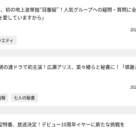
合郁人、初の地上波単独“冠番組”！人気グループへの疑問・質問に
を愛していますから」
20
ラエティ
朝の連ドラで初主演！広瀬アリス、菜々緒らと秘書に！「感謝
20
情報
七人の秘書
t2の大型特番、放送決定！デビュー10周年イヤーに新たな挑戦を