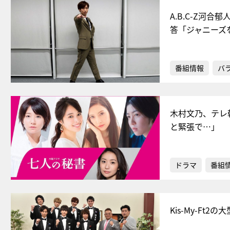
A.B.C-Z河
答「ジャニーズ
番組情報
バ
木村文乃、テレ
と緊張で…」
ドラマ
番組
Kis-My-F