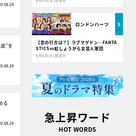
8月5日(水)放送分
20.08.24
ロンドンハーツ
5
【恋の行方は？】ラブマゲドン…FANTA
底”を
STICSvs紅しょうがら女芸人軍団
8月4日(火)放送分
20.08.24
める
急上昇ワード
20.08.24
HOT WORDS