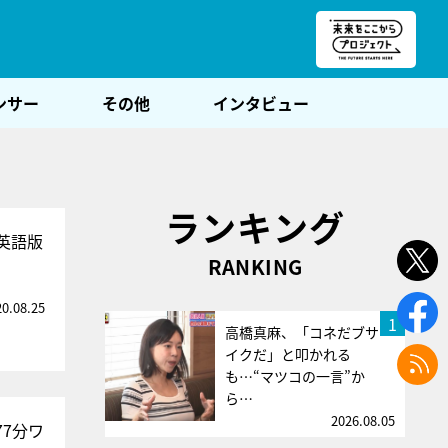
朝POST
ンサー
その他
インタビュー
ランキング
英語版
RANKING
20.08.25
1
高橋真麻、「コネだブサ
イクだ」と叩かれる
も…“マツコの一言”か
ら…
2026.08.05
7分ワ