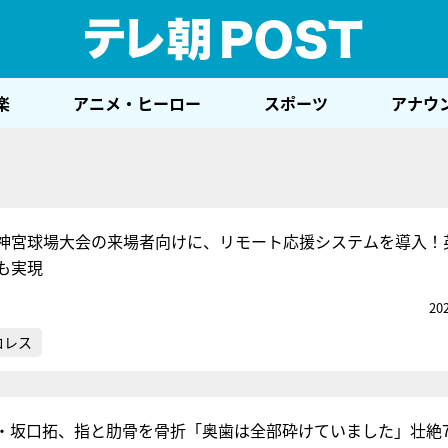
テレ
楽
アニメ・ヒーロー
スポーツ
アナウ
神宮球場大会の来場者向けに、リモート応援システムを導入！
信も実現
20
ロレス
・坂口拓、指と肋骨を骨折「奥歯は全部砕けていました」壮絶7