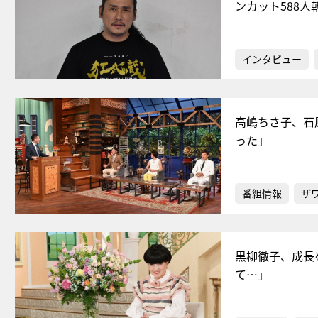
ンカット588人
インタビュー
高嶋ちさ子、石
った」
番組情報
ザ
黒柳徹子、成長
て…」