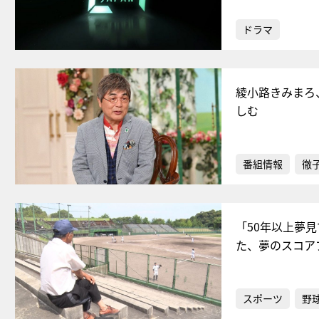
ドラマ
綾小路きみまろ
しむ
番組情報
徹
「50年以上夢
た、夢のスコア
スポーツ
野