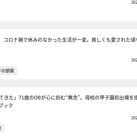
20
、コロナ禍で休みのなかった生活が一変。貧しくも愛された頃
20
子の部屋
見てきた」71歳のOBが心に刻む“無念”。母校の甲子園初出場を
ブック
20
球