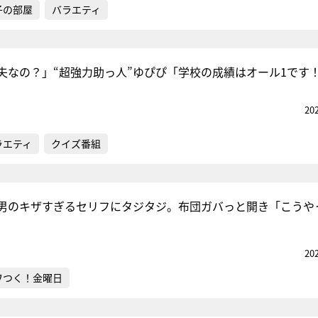
子の部屋
バラエティ
夫なの？」“超強力助っ人”ゆぴぴ「学校の成績はオール1です
20
ラエティ
クイズ番組
男のキザすぎるセリフにタジタジ。布団ガバっと開き「こうや
」
20
ワつく！金曜日