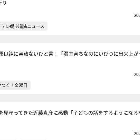
斬り
20
テレ朝 芸能&ニュース
原良純に容赦ないひと言！「温室育ちなのにいびつに出来上が
20
ワつく！金曜日
を見守ってきた近藤真彦に感動「子どもの話をするようになる
20