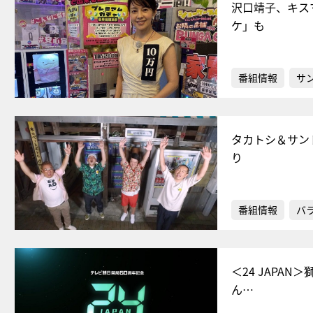
沢口靖子、キス
ケ」も
番組情報
サ
タカトシ＆サン
り
番組情報
バ
＜24 JAPA
ん…