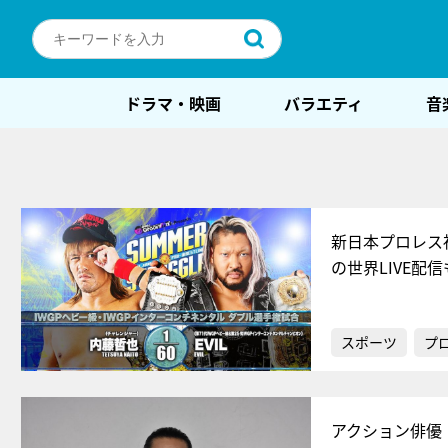
ドラマ・映画
バラエティ
音
新日本プロレス
の世界LIVE配
スポーツ
プ
アクション俳優