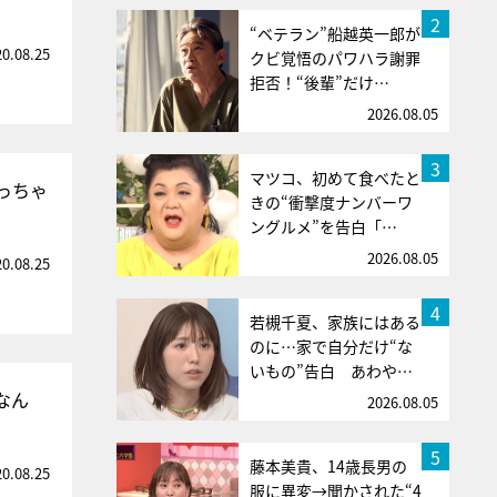
2
“ベテラン”船越英一郎が
20.08.25
クビ覚悟のパワハラ謝罪
拒否！“後輩”だけ…
2026.08.05
3
マツコ、初めて食べたと
っちゃ
きの“衝撃度ナンバーワ
ングルメ”を告白「…
2026.08.05
20.08.25
4
若槻千夏、家族にはある
のに…家で自分だけ“な
いもの”告白 あわや…
なん
2026.08.05
5
藤本美貴、14歳長男の
20.08.25
服に異変→聞かされた“4