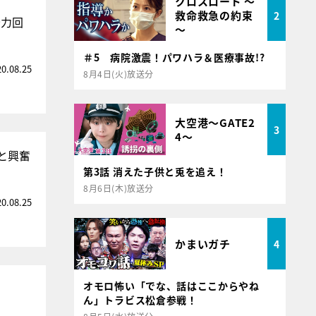
クロスロード ～
救命救急の約束
2
全力回
～
＃5 病院激震！パワハラ＆医療事故!?
20.08.25
8月4日(火)放送分
大空港～GATE2
3
4～
と興奮
第3話 消えた子供と兎を追え！
8月6日(木)放送分
20.08.25
かまいガチ
4
オモロ怖い「でな、話はここからやね
ん」トラビス松倉参戦！