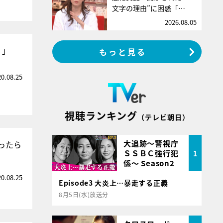
文字の理由”に困惑「…
2026.08.05
！」
もっと見る
20.08.25
視聴ランキング
（テレビ朝日）
大追跡～警視庁
ったら
ＳＳＢＣ強行犯
1
係～ Season2
20.08.25
Episode3 大炎上…暴走する正義
8月5日(水)放送分