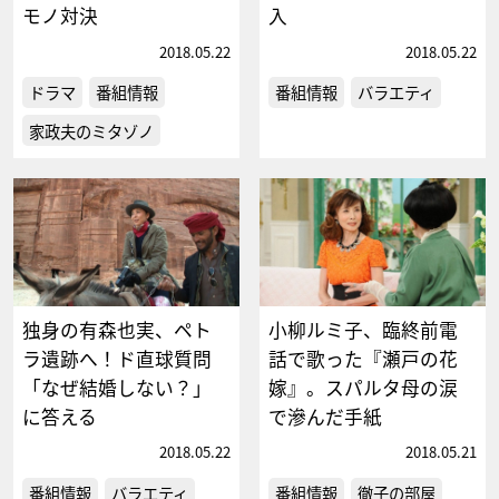
モノ対決
入
2018.05.22
2018.05.22
ドラマ
番組情報
番組情報
バラエティ
家政夫のミタゾノ
独身の有森也実、ペト
小柳ルミ子、臨終前電
ラ遺跡へ！ド直球質問
話で歌った『瀬戸の花
「なぜ結婚しない？」
嫁』。スパルタ母の涙
に答える
で滲んだ手紙
2018.05.22
2018.05.21
番組情報
バラエティ
番組情報
徹子の部屋