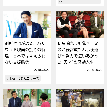
ル…
別所哲也が語る、ハリ
伊集院光らも驚き！父
ウッド映画の驚きの待
親が経営破たんし夜逃
遇！日本では考えられ
げ…努力で這いあがっ
ない支援態勢
た“天才”の感動人生
2018.05.22
2018.05.22
テレ朝 芸能&ニュース