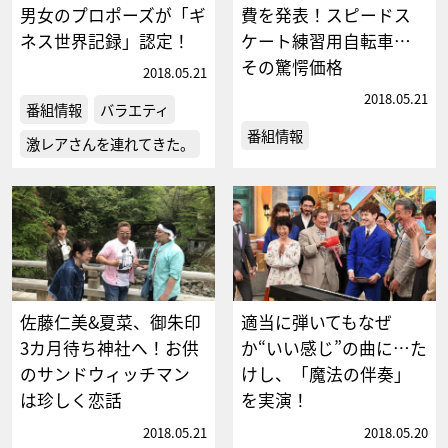
男女のプロポーズが「ギ
費を発表！スピードス
ネス世界記録」認定！
ケート練習用自転車…
その驚愕価格
2018.05.21
2018.05.21
番組情報
バラエティ
番組情報
激レアさんを連れてきた。
佐藤仁美&夏菜、御朱印
適当に弾いてもなぜ
3カ月待ち神社へ！お供
か“いい感じ”の曲に…た
のサンドウィッチマン
けし、「魔法の伴奏」
は珍しく恋話
を実演！
2018.05.21
2018.05.20