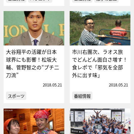
大谷翔平の活躍が日本
市川右團次、ラオス旅
球界にも影響！松坂大
でどんどん面白さ増す！
輔、菅野智之の“プチ二
食レポで「邪気を全部
刀流”
外に出す味」
2018.05.21
2018.05.21
スポーツ
番組情報