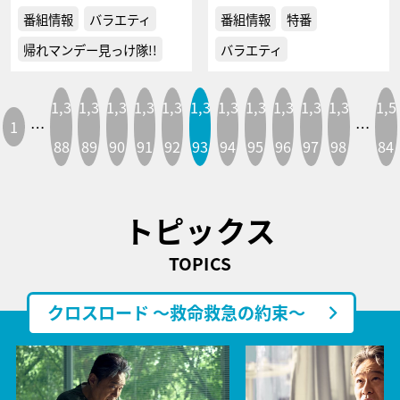
番組情報
バラエティ
番組情報
特番
帰れマンデー見っけ隊!!
バラエティ
1,3
1,3
1,3
1,3
1,3
1,3
1,3
1,3
1,3
1,3
1,3
1,5
1
…
…
88
89
90
91
92
93
94
95
96
97
98
84
トピックス
TOPICS
クロスロード ～救命救急の約束～