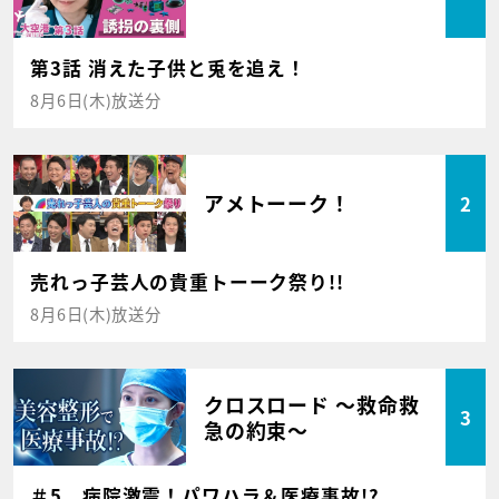
第3話 消えた子供と兎を追え！
8月6日(木)放送分
アメトーーク！
2
売れっ子芸人の貴重トーーク祭り!!
8月6日(木)放送分
クロスロード ～救命救
3
急の約束～
＃5 病院激震！パワハラ＆医療事故!?