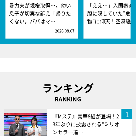
暴力夫が親権取得…。幼い
「ええ…」入国審査
息子が切実な訴え「帰りた
腹に隠していた“危険
くない。パパはマ…
物”に仰天！空港騒
2026.08.07
2
ランキング
RANKING
1
『Mステ』豪華8組が登場！2
3年ぶりに披露される“ミリオ
ンセラー達…