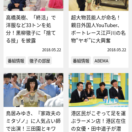
高橋英樹、「終活」で
超大物芸能人が命名！
洋服など33トンを処
親日外国人YouTuber、
分！黒柳徹子に「捨て
ボートレース江戸川の名
る技」を披露
物“ヤギ”に大興奮
2018.05.22
2018.05.22
番組情報
徹子の部屋
番組情報
ABEMA
鳥居みゆき、『家政夫の
港区民がこぞって足を運
ミタゾノ』に人気占い師
ぶラーメン店！港区在住
で出演！三田園とキワ
の女優・田中道子が潜