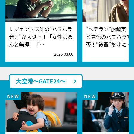
レジェンド医師の“パワハラ
“ベテラン”船越英一
発言”が大炎上！「女性はほ
ビ覚悟のパワハラ謝
んと無理」「…
否！“後輩”だけに…
2026.08.06
2
大空港～GATE24～