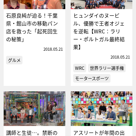
石原良純が迫る！千葉
ヒュンダイのヌービ
県・館山市の移動パン
ル、優勝で王者オジェ
店を救った「起死回生
を逆転【WRC：ラリ
の秘策」
ー・ポルトガル最終結
果】
2018.05.21
2018.05.21
グルメ
WRC
世界ラリー選手権
モータースポーツ
講師と生徒…。禁断の
アスリートが年間の出