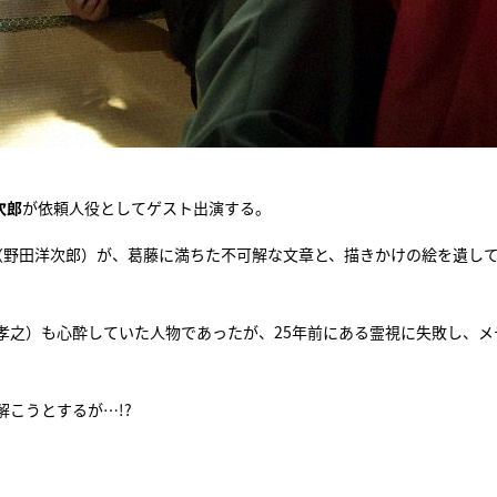
次郎
が依頼人役としてゲスト出演する。
た日暮（野田洋次郎）が、葛藤に満ちた不可解な文章と、描きかけの絵を遺し
孝之）も心酔していた人物であったが、25年前にある霊視に失敗し、メ
こうとするが…!?