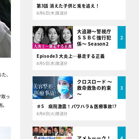
第3話 消えた子供と兎を追え！
8月6日(木)放送分
大追跡～警視庁
ＳＳＢＣ強行犯
2
係～ Season2
Episode3 大炎上…暴走する正義
8月5日(水)放送分
ちた、
クロスロード ～
救命救急の約束
3
～
け取っ
測。
＃5 病院激震！パワハラ＆医療事故!?
8月4日(火)放送分
アメトーーク！
4