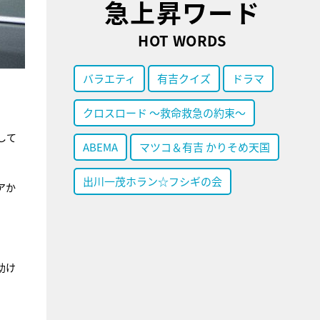
急上昇ワード
HOT WORDS
バラエティ
有吉クイズ
ドラマ
クロスロード ～救命救急の約束～
して
ABEMA
マツコ＆有吉 かりそめ天国
出川一茂ホラン☆フシギの会
アか
助け