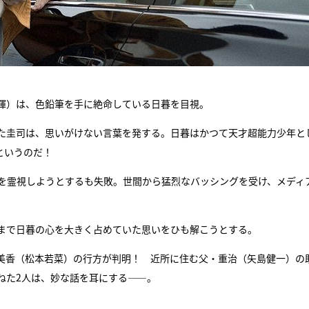
暉）は、色鉛筆を手に絶命している日暮を目視。
た圭司は、思いがけない言葉を発する。日暮はかつて天才超能力少年と
というのだ！
所を霊視しようとするも失敗。世間から猛烈なバッシングを受け、メディ
まで日暮の心を大きく占めていた思いをひも解こうとする。
井美香（松本若菜）の行方が判明！ 近所に住む父・重治（矢島健一）の
ねた2人は、妙な話を耳にする――。