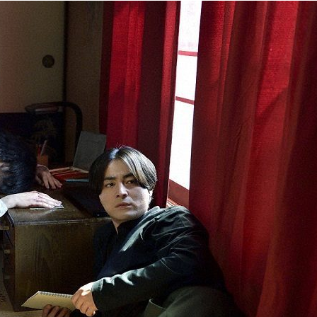
『アイ＝ラブ！げーみん
E齋藤樹愛羅＆佐々木舞
ビュー