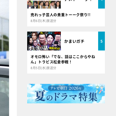
売れっ子芸人の貴重トーーク祭り!!
8月6日(木)放送分
かまいガチ
5
オモロ怖い「でな、話はここからやね
ん」トラビス松倉参戦！
8月5日(水)放送分