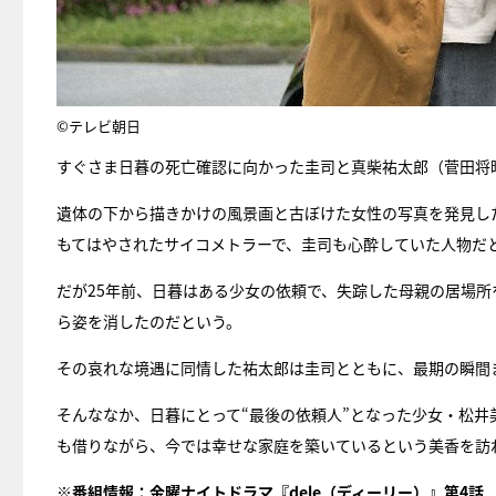
©テレビ朝日
すぐさま日暮の死亡確認に向かった圭司と真柴祐太郎（菅田将
遺体の下から描きかけの風景画と古ぼけた女性の写真を発見し
もてはやされたサイコメトラーで、圭司も心酔していた人物だ
だが25年前、日暮はある少女の依頼で、失踪した母親の居場
ら姿を消したのだという。
その哀れな境遇に同情した祐太郎は圭司とともに、最期の瞬間
そんななか、日暮にとって“最後の依頼人”となった少女・松
も借りながら、今では幸せな家庭を築いているという美香を訪
※番組情報：金曜ナイトドラマ『
dele（ディーリー）
』第4話