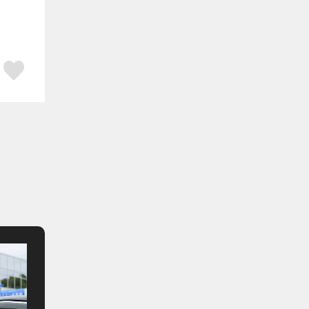
ア
はてブ
スキボタン