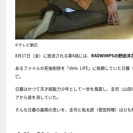
©テレビ朝日
8月17日（金）に放送される第4話には、
RADWIMPSの野田洋
あるファイルの死後削除を「dele. LIFE」に依頼してい
亡。
日暮はかつて天才超能力少年として一世を風靡し、圭司（山田
アから姿を消していた。
そんな日暮の最期の思いを、圭司と祐太郎（菅田将暉）はひも解