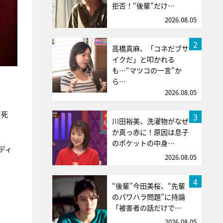
拒否！“後輩”だけ…
2026.08.05
2
高橋真麻、「コネだブサ
イクだ」と叩かれる
も…“マツコの一言”か
ら…
2026.08.05
て死
3
川田裕美、洗濯物がなぜ
か真っ赤に！原因は息子
のポケットの中身…
ディ
2026.08.05
4
“後輩”今田美桜、“先輩
のパワハラ問題”に持論
「被害者の話だけで…
2026.08.05