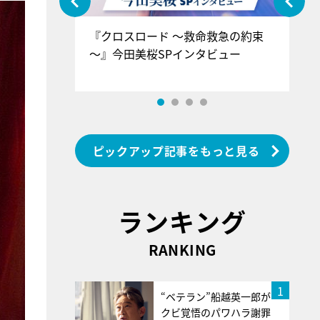
ぐ』＝LOV
『クロスロード ～救命救急の約束
『
香SPインタ
～』今田美桜SPインタビュー
ロ
ン
ピックアップ記事をもっと見る
ランキング
RANKING
1
“ベテラン”船越英一郎が
クビ覚悟のパワハラ謝罪