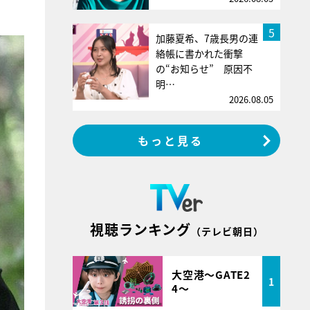
5
加藤夏希、7歳長男の連
絡帳に書かれた衝撃
の“お知らせ” 原因不
明…
2026.08.05
もっと見る
視聴ランキング
（テレビ朝日）
大空港～GATE2
1
4～