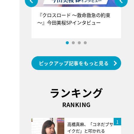
ぐ』＝LOV
『クロスロード ～救命救急の約束
『
香SPインタ
～』今田美桜SPインタビュー
ロ
？
ン
ピックアップ記事をもっと見る
ランキング
RANKING
1
高橋真麻、「コネだブサ
イクだ」と叩かれる