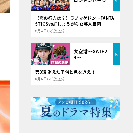
ロンドンハーツ
4
【恋の行方は？】ラブマゲドン…FANTA
STICSvs紅しょうがら女芸人軍団
8月4日(火)放送分
大空港～GATE2
5
4～
第3話 消えた子供と兎を追え！
8月6日(木)放送分