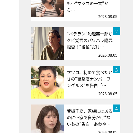
も…“マツコの一言”か
ら…
2026.08.05
2
“ベテラン”船越英一郎が
クビ覚悟のパワハラ謝罪
拒否！“後輩”だけ…
2026.08.05
3
マツコ、初めて食べたと
きの“衝撃度ナンバーワ
ングルメ”を告白「…
2026.08.05
4
若槻千夏、家族にはある
のに…家で自分だけ“な
いもの”告白 あわや…
2026.08.05