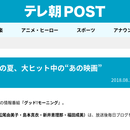
テレ
楽
アニメ・ヒーロー
スポーツ
アナウ
の夏、大ヒット中の“あの映画”
2018.08.
朝の情報番組
『グッド!モーニング』
。
（松尾由美子・島本真衣・新井恵理那・福田成美）
は、放送後毎日ブログ