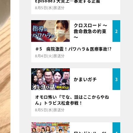
Episode3 大炎上…暴走する正義
8月5日(水)放送分
クロスロード ～
救命救急の約束
2
～
＃5 病院激震！パワハラ＆医療事故!?
8月4日(火)放送分
かまいガチ
3
オモロ怖い「でな、話はここからやね
ん」トラビス松倉参戦！
8月5日(水)放送分