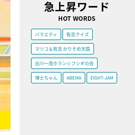
急上昇ワード
HOT WORDS
バラエティ
有吉クイズ
マツコ＆有吉 かりそめ天国
出川一茂ホラン☆フシギの会
博士ちゃん
ABEMA
EIGHT-JAM