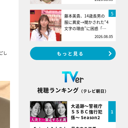
5
藤本美貴、14歳長男の
服に異変→聞かされた“4
文字の理由”に困惑「…
2026.08.05
もっと見る
ごし
視聴ランキング
（テレビ朝日）
大追跡～警視庁
ＳＳＢＣ強行犯
1
係～ Season2