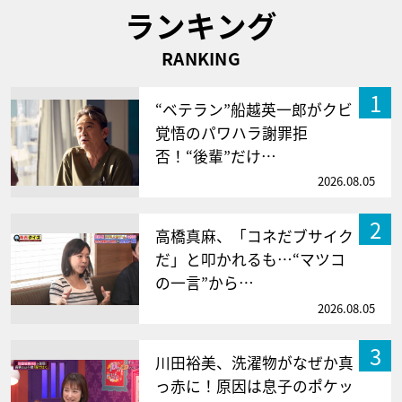
ランキング
RANKING
1
“ベテラン”船越英一郎がクビ
覚悟のパワハラ謝罪拒
否！“後輩”だけ…
2026.08.05
2
高橋真麻、「コネだブサイク
だ」と叩かれるも…“マツコ
の一言”から…
2026.08.05
3
川田裕美、洗濯物がなぜか真
っ赤に！原因は息子のポケッ