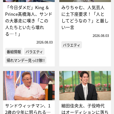
「今日ダメだ」King ＆
みりちゃむ、人気芸人
Prince髙橋海人、サンド
に土下座要求！「人と
の大暴走に嘆き「この
してどうなの？」と厳し
人たちといたら壊れ
い一言
る…！」
2026.08.03
2026.08.03
バラエティ
番組情報
バラエティ
帰れマンデー見っけ隊!!
サンドウィッチマン、1
細田佳央太、子役時代
2歳の少年に怒られる…
はオーディションに落ち