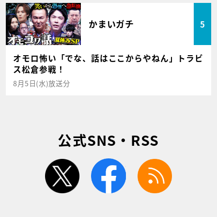
かまいガチ
5
オモロ怖い「でな、話はここからやねん」トラビ
ス松倉参戦！
8月5日(水)放送分
公式SNS・RSS
twitter
facebook
rss