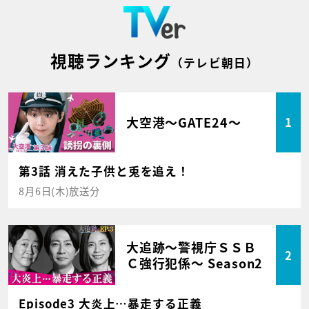
視聴ランキング
（テレビ朝日）
大空港～GATE24～
1
第3話 消えた子供と兎を追え！
8月6日(木)放送分
大追跡～警視庁ＳＳＢ
2
Ｃ強行犯係～ Season2
Episode3 大炎上…暴走する正義