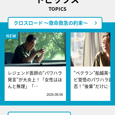
TOPICS
クロスロード ～救命救急の約束～
レジェンド医師の“パワハラ
“ベテラン”船越英一
発言”が大炎上！「女性はほ
ビ覚悟のパワハラ謝
んと無理」「…
否！“後輩”だけに…
2026.08.06
2