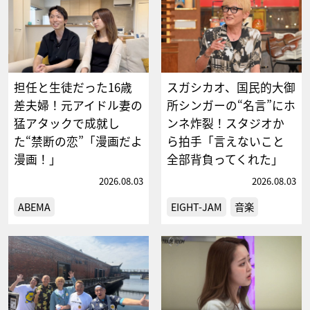
担任と生徒だった16歳
スガシカオ、国民的大御
差夫婦！元アイドル妻の
所シンガーの“名言”にホ
猛アタックで成就し
ンネ炸裂！スタジオか
た“禁断の恋”「漫画だよ
ら拍手「言えないこと
漫画！」
全部背負ってくれた」
2026.08.03
2026.08.03
ABEMA
EIGHT-JAM
音楽