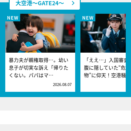
大空港～GATE24～
暴力夫が親権取得…。幼い
「ええ…」入国審査
息子が切実な訴え「帰りた
腹に隠していた“危険
くない。パパはマ…
物”に仰天！空港騒
2026.08.07
2