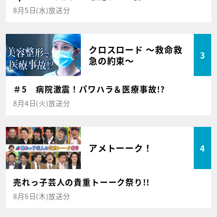
8月5日(水)放送分
クロスロード ～救命救
3
急の約束～
＃5 病院激震！パワハラ＆医療事故!?
8月4日(火)放送分
アメトーーク！
4
売れっ子芸人の貴重トーーク祭り!!
8月6日(木)放送分