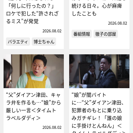
「何しに行ったの？」
続ける日々。心が麻痺
ロケで犯した“許されざ
したことも
るミス”が発覚
2026.08.02
2026.08.02
番組情報
徹子の部屋
バラエティ
博士ちゃん
“父”ダイアン津田、キャ
“娘”が闇バイト
ラ弁を作るも…“娘”から
に…“父”ダイアン津田、
厳しい一言＜タイムト
犯罪者のもとに乗り込
ラベルダディ＞
みガチギレ！「誰の娘
に手掛けとんねん」＜
2026.08.02