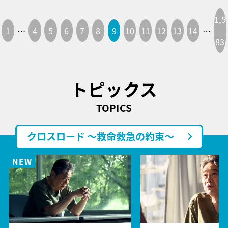
1,5
1
…
4
5
6
7
8
9
10
11
12
13
14
…
83
トピックス
TOPICS
クロスロード ～救命救急の約束～