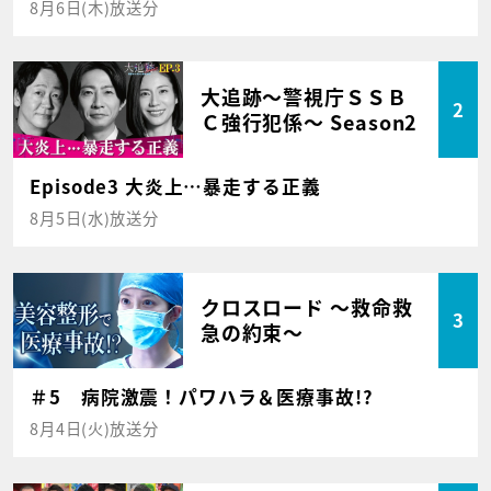
8月6日(木)放送分
大追跡～警視庁ＳＳＢ
2
Ｃ強行犯係～ Season2
Episode3 大炎上…暴走する正義
8月5日(水)放送分
クロスロード ～救命救
3
急の約束～
＃5 病院激震！パワハラ＆医療事故!?
8月4日(火)放送分