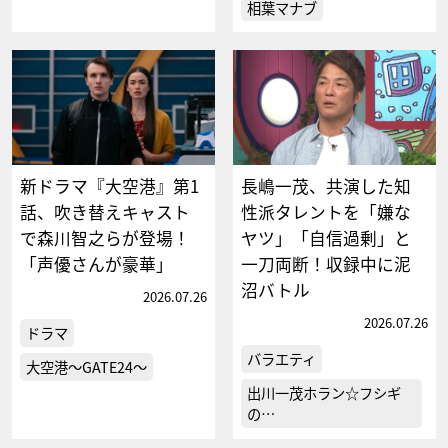
相葉マナブ
新ドラマ『大空港』第1
長嶋一茂、共演した知
話、吹き替えキャスト
性派タレントを「嫌な
で森川智之らが登場！
ヤツ」「自信過剰」と
「声優さんが豪華」
一刀両断！収録中に泥
沼バトル
2026.07.26
2026.07.26
ドラマ
バラエティ
大空港～GATE24～
出川一茂ホラン☆フシギ
の…