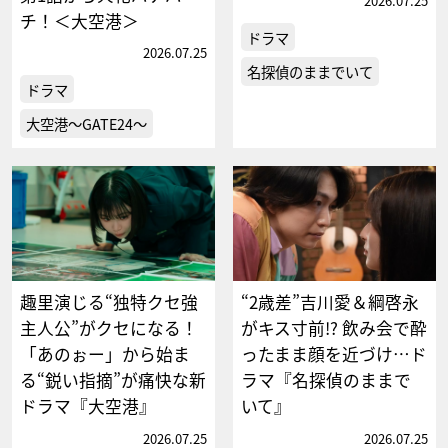
2026.07.25
チ！＜大空港＞
ドラマ
2026.07.25
名探偵のままでいて
ドラマ
大空港～GATE24～
趣里演じる“独特クセ強
“2歳差”吉川愛＆綱啓永
主人公”がクセになる！
がキス寸前!? 飲み会で酔
「あのぉー」から始ま
ったまま顔を近づけ…ド
る“鋭い指摘”が痛快な新
ラマ『名探偵のままで
ドラマ『大空港』
いて』
2026.07.25
2026.07.25