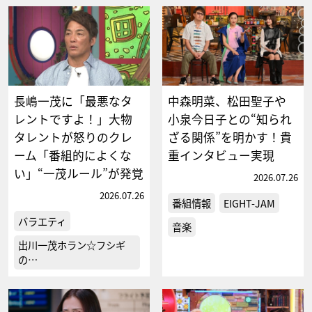
長嶋一茂に「最悪なタ
中森明菜、松田聖子や
レントですよ！」大物
小泉今日子との“知られ
タレントが怒りのクレ
ざる関係”を明かす！貴
ーム「番組的によくな
重インタビュー実現
い」“一茂ルール”が発覚
2026.07.26
2026.07.26
番組情報
EIGHT-JAM
バラエティ
音楽
出川一茂ホラン☆フシギ
の…