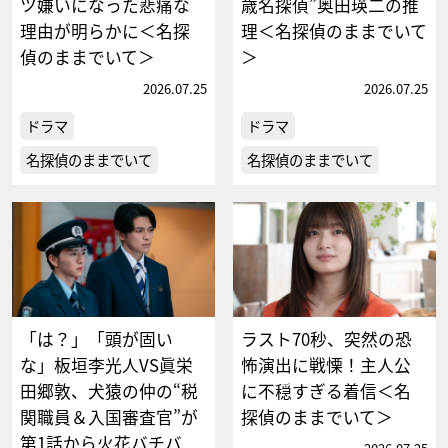
ツ嫌いになった悲痛な
歳名探偵”奥田瑛二の推
理由が明らかに＜名探
理＜名探偵のままでいて
偵のままでいて＞
＞
2026.07.25
2026.07.25
ドラマ
ドラマ
名探偵のままでいて
名探偵のままでいて
「は？」「頭が固い
ラスト70秒、突然の恐
な」板垣李光人VS眞栄
怖演出に戦慄！主人公
田郷敦、犬猿の仲の“税
に不穏すぎる着信＜名
関職員＆入国審査官”が
探偵のままでいて＞
第1話から火花バチバ