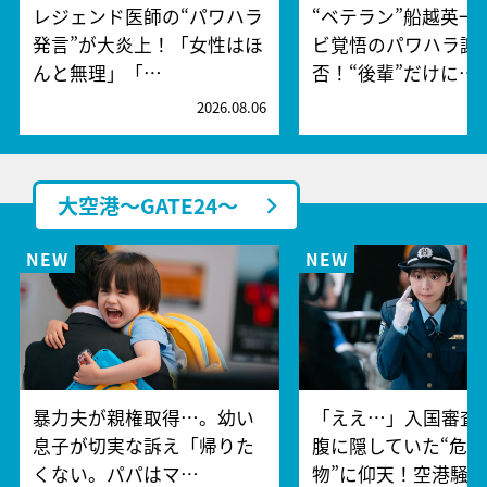
レジェンド医師の“パワハラ
“ベテラン”船越英一
発言”が大炎上！「女性はほ
ビ覚悟のパワハラ謝
んと無理」「…
否！“後輩”だけに…
2026.08.06
2
大空港～GATE24～
暴力夫が親権取得…。幼い
「ええ…」入国審査
息子が切実な訴え「帰りた
腹に隠していた“危険
くない。パパはマ…
物”に仰天！空港騒