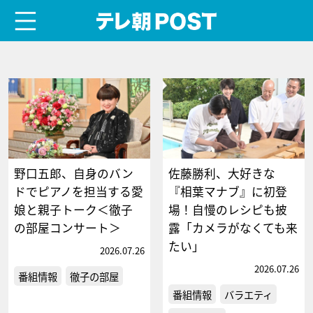
menu
テレ朝POST
野口五郎、自身のバン
佐藤勝利、大好きな
ドでピアノを担当する愛
『相葉マナブ』に初登
娘と親子トーク＜徹子
場！自慢のレシピも披
の部屋コンサート＞
露「カメラがなくても来
たい」
2026.07.26
2026.07.26
番組情報
徹子の部屋
番組情報
バラエティ