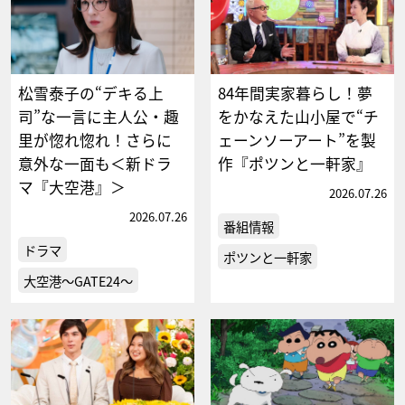
松雪泰子の“デキる上
84年間実家暮らし！夢
司”な一言に主人公・趣
をかなえた山小屋で“チ
里が惚れ惚れ！さらに
ェーンソーアート”を製
意外な一面も＜新ドラ
作『ポツンと一軒家』
マ『大空港』＞
2026.07.26
2026.07.26
番組情報
ドラマ
ポツンと一軒家
大空港～GATE24～