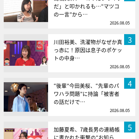
だ」と叩かれるも…“マツコ
の一言”から…
2026.08.05
3
川田裕美、洗濯物がなぜか真
っ赤に！原因は息子のポケッ
トの中身…
2026.08.05
4
“後輩”今田美桜、“先輩のパ
ワハラ問題”に持論「被害者
の話だけで…
2026.08.05
5
加藤夏希、7歳長男の連絡帳
に書かれた衝撃の“お知ら