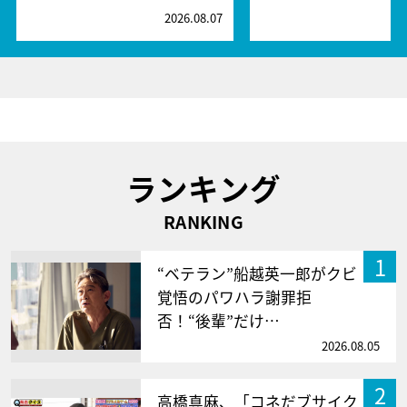
2026.08.07
2
ランキング
RANKING
1
“ベテラン”船越英一郎がクビ
覚悟のパワハラ謝罪拒
否！“後輩”だけ…
2026.08.05
2
高橋真麻、「コネだブサイク