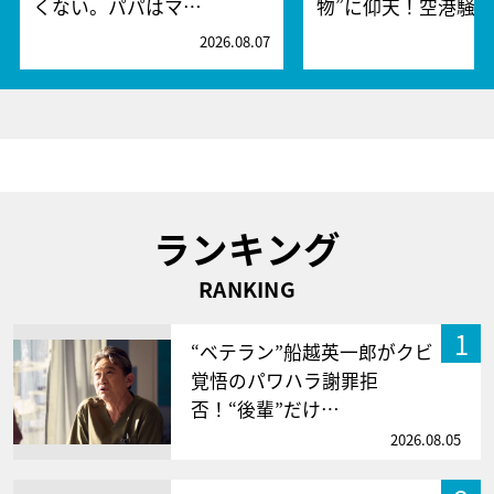
くない。パパはマ…
物”に仰天！空港騒
2026.08.07
2
ランキング
RANKING
1
“ベテラン”船越英一郎がクビ
覚悟のパワハラ謝罪拒
否！“後輩”だけ…
2026.08.05