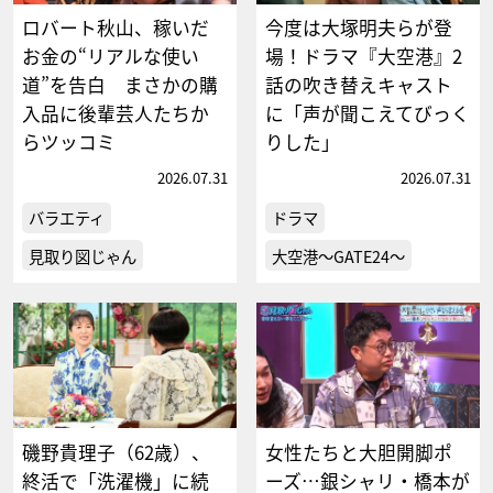
ロバート秋山、稼いだ
今度は大塚明夫らが登
お金の“リアルな使い
場！ドラマ『大空港』2
道”を告白 まさかの購
話の吹き替えキャスト
入品に後輩芸人たちか
に「声が聞こえてびっく
らツッコミ
りした」
2026.07.31
2026.07.31
バラエティ
ドラマ
見取り図じゃん
大空港～GATE24～
磯野貴理子（62歳）、
女性たちと大胆開脚ポ
終活で「洗濯機」に続
ーズ…銀シャリ・橋本が