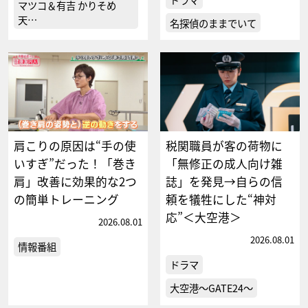
マツコ＆有吉 かりそめ
天…
名探偵のままでいて
肩こりの原因は“手の使
税関職員が客の荷物に
いすぎ”だった！「巻き
「無修正の成人向け雑
肩」改善に効果的な2つ
誌」を発見→自らの信
の簡単トレーニング
頼を犠牲にした“神対
応”＜大空港＞
2026.08.01
2026.08.01
情報番組
ドラマ
大空港～GATE24～