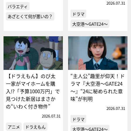
2026.07.31
バラエティ
ドラマ
あざとくて何が悪いの？
大空港～GATE24～
【ドラえもん】のび太
“主人公”趣里が仰天！ド
一家がマイホームを購
ラマ『大空港～GATE24
入!?「予算1000万円」で
～』“24に秘められた意
見つけた新居はまさか
味”が判明
の“いわく付き物件”
2026.07.31
2026.07.31
ドラマ
アニメ
ドラえもん
大空港～GATE24～