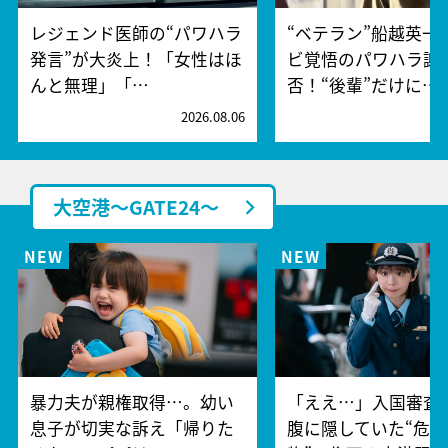
レジェンド医師の“パワハラ
“ベテラン”船越英一
発言”が大炎上！「女性はほ
ビ覚悟のパワハラ謝
んと無理」「…
否！“後輩”だけに…
2026.08.06
2
大空港～GATE24～
暴力夫が親権取得…。幼い
「ええ…」入国審査
息子が切実な訴え「帰りた
腹に隠していた“危険