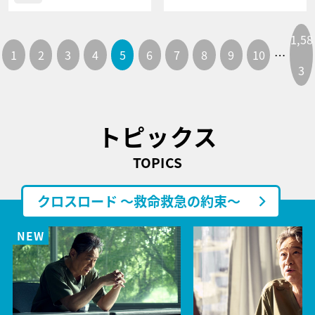
1,58
1
2
3
4
5
6
7
8
9
10
…
3
トピックス
TOPICS
クロスロード ～救命救急の約束～