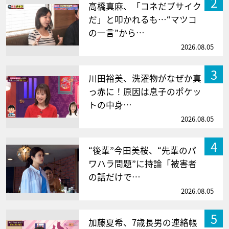
2
高橋真麻、「コネだブサイク
だ」と叩かれるも…“マツコ
の一言”から…
2026.08.05
3
川田裕美、洗濯物がなぜか真
っ赤に！原因は息子のポケッ
トの中身…
2026.08.05
4
“後輩”今田美桜、“先輩のパ
ワハラ問題”に持論「被害者
の話だけで…
2026.08.05
5
加藤夏希、7歳長男の連絡帳