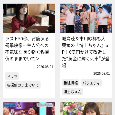
ラスト50秒、背筋凍る
城島茂＆市川紗椰も大
衝撃映像…主人公への
興奮の『博士ちゃん』S
不気味な贈り物＜名探
P！6億円かけて改造し
偵のままでいて＞
た“黄金に輝く列車”が登
場
2026.08.01
2026.08.01
ドラマ
番組情報
バラエティ
名探偵のままでいて
博士ちゃん