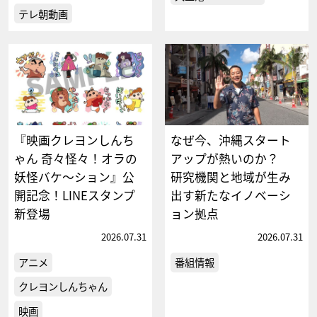
テレ朝動画
『映画クレヨンしんち
なぜ今、沖縄スタート
ゃん 奇々怪々！オラの
アップが熱いのか？
妖怪バケ～ション』公
研究機関と地域が生み
開記念！LINEスタンプ
出す新たなイノベーシ
新登場
ョン拠点
2026.07.31
2026.07.31
アニメ
番組情報
クレヨンしんちゃん
映画