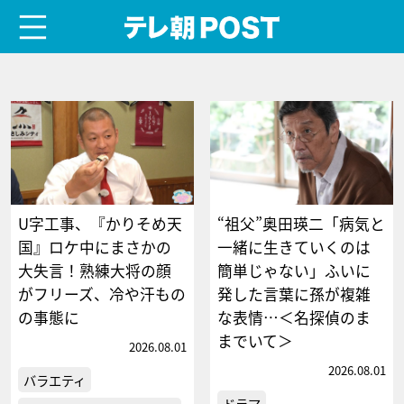
menu
テレ朝POST
U字工事、『かりそめ天
“祖父”奥田瑛二「病気と
国』ロケ中にまさかの
一緒に生きていくのは
大失言！熟練大将の顔
簡単じゃない」ふいに
がフリーズ、冷や汗もの
発した言葉に孫が複雑
の事態に
な表情…＜名探偵のま
までいて＞
2026.08.01
2026.08.01
バラエティ
ドラマ