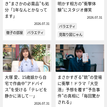
き“まさかの必需品”も処
明かす相方の“衝撃体
分「1年なんとかなって
験”にスタジオ爆笑
ます」
2026.07.31
2026.07.31
バラエティ
徹子の部屋
バラエティ
見取り図じゃん
大塚 愛、15歳娘から自
まさかすぎる“銃”の登場
宅で作曲中“アドバイ
に衝撃！ドラマ『大空
ス”を受ける「テレビを
港』予想を覆す“予告事
静かに消して…」
件”の真相に「毎回驚か
される」
2026.07.31