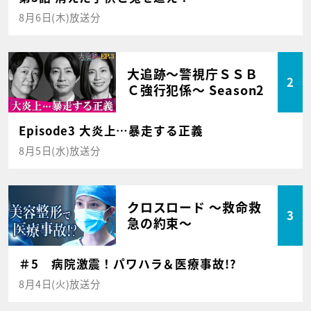
8月6日(木)放送分
大追跡～警視庁ＳＳＢ
2
Ｃ強行犯係～ Season2
Episode3 大炎上…暴走する正義
8月5日(水)放送分
クロスロード ～救命救
3
急の約束～
＃5 病院激震！パワハラ＆医療事故!?
8月4日(火)放送分