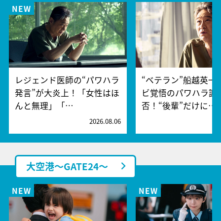
レジェンド医師の“パワハラ
“ベテラン”船越英一
発言”が大炎上！「女性はほ
ビ覚悟のパワハラ謝
んと無理」「…
否！“後輩”だけに…
2026.08.06
2
大空港～GATE24～