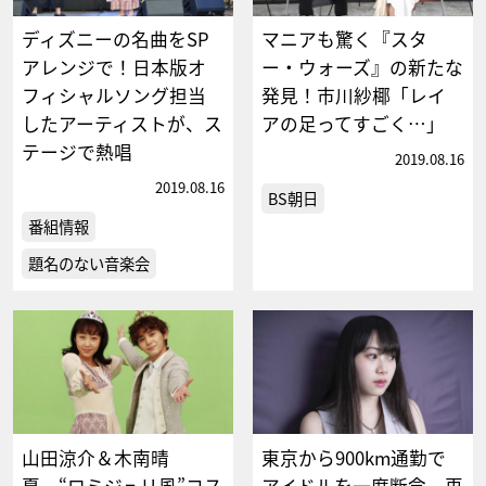
ディズニーの名曲をSP
マニアも驚く『スタ
アレンジで！日本版オ
ー・ウォーズ』の新たな
フィシャルソング担当
発見！市川紗椰「レイ
したアーティストが、ス
アの足ってすごく…」
テージで熱唱
2019.08.16
2019.08.16
BS朝日
番組情報
題名のない音楽会
山田涼介＆木南晴
東京から900km通勤で
夏、“ロミジュリ風”コス
アイドルを一度断念。再