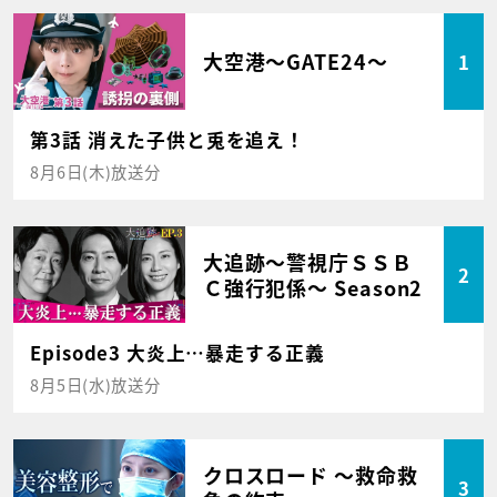
大空港～GATE24～
1
第3話 消えた子供と兎を追え！
8月6日(木)放送分
大追跡～警視庁ＳＳＢ
2
Ｃ強行犯係～ Season2
Episode3 大炎上…暴走する正義
8月5日(水)放送分
クロスロード ～救命救
3