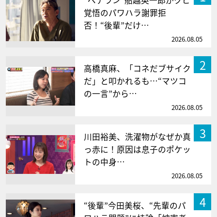
“ベテラン”船越英一郎がクビ
覚悟のパワハラ謝罪拒
否！“後輩”だけ…
2026.08.05
2
高橋真麻、「コネだブサイク
だ」と叩かれるも…“マツコ
の一言”から…
2026.08.05
3
川田裕美、洗濯物がなぜか真
っ赤に！原因は息子のポケッ
トの中身…
2026.08.05
4
“後輩”今田美桜、“先輩のパ