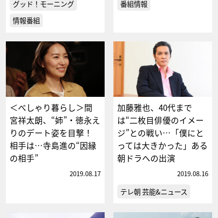
グッド！モーニング
番組情報
情報番組
＜べしゃり暮らし＞間
加藤雅也、40代まで
宮祥太朗、“姉”・徳永え
は“二枚目俳優のイメー
りのデート姿を目撃！
ジ”との戦い…「僕にと
相手は…寺島進の“因縁
っては大きかった」ある
の相手”
朝ドラへの出演
2019.08.17
2019.08.16
テレ朝 芸能&ニュース