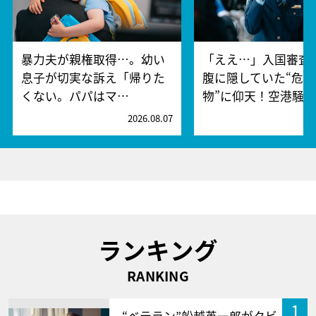
暴力夫が親権取得…。幼い
「ええ…」入国審査
息子が切実な訴え「帰りた
腹に隠していた“危険
くない。パパはマ…
物”に仰天！空港騒
2026.08.07
2
ランキング
RANKING
1