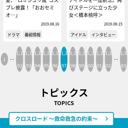
プレ披露！「おおセミ
びステージに立った少
オ…」
女＜橋本桃呼＞
2019.08.16
2019.08.15
ドラマ
番組情報
アイドル
インタビュー
1,1
1,1
1,1
1,1
1,1
1,1
1,1
1,1
1,2
1,2
1,2
1,5
1
…
…
92
93
94
95
96
97
98
99
00
01
02
83
トピックス
TOPICS
クロスロード ～救命救急の約束～