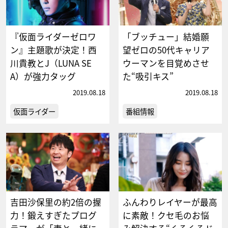
『仮面ライダーゼロワ
「ブッチュー」結婚願
ン』主題歌が決定！西
望ゼロの50代キャリア
川貴教とJ（LUNA SE
ウーマンを目覚めさせ
A）が強力タッグ
た“吸引キス”
2019.08.18
2019.08.18
仮面ライダー
番組情報
吉田沙保里の約2倍の握
ふんわりレイヤーが最高
力！鍛えすぎたプログ
に素敵！クセ毛のお悩