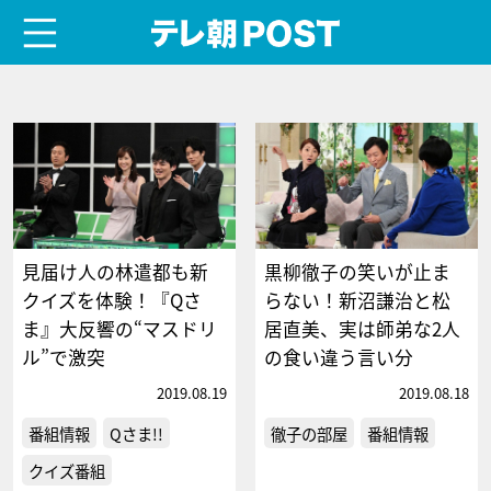
menu
テレ朝POST
見届け人の林遣都も新
黒柳徹子の笑いが止ま
クイズを体験！『Qさ
らない！新沼謙治と松
ま』大反響の“マスドリ
居直美、実は師弟な2人
ル”で激突
の食い違う言い分
2019.08.19
2019.08.18
番組情報
Qさま!!
徹子の部屋
番組情報
クイズ番組