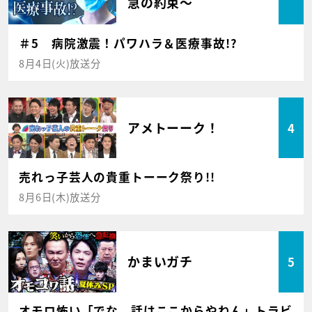
急の約束～
＃5 病院激震！パワハラ＆医療事故!?
8月4日(火)放送分
アメトーーク！
4
売れっ子芸人の貴重トーーク祭り!!
8月6日(木)放送分
かまいガチ
5
オモロ怖い「でな、話はここからやねん」トラビ