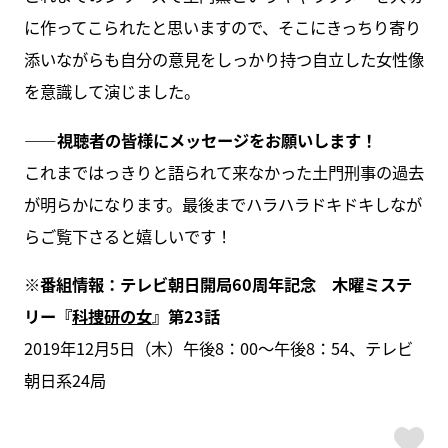
に作ってこられたと思いますので、そこにきっちり寄り
添いながらも自分の意見をしっかり持つ自立した女性像
を意識して演じました。
――視聴者の皆様にメッセージをお願いします！
これまではっきりと語られて来なかった土門刑事の過去
が明らかになります。最後までハラハラドキドキしなが
らご覧下さると嬉しいです！
※番組情報：テレビ朝日開局60周年記念 木曜ミステ
リー『
科捜研の女
』第23話
2019年12月5日（木）午後8：00～午後8：54、テレビ
朝日系24局
ス