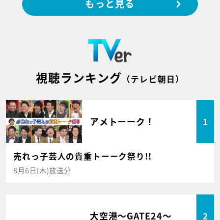
もっと見る
視聴ランキング
（テレビ朝日）
アメトーーク！
1
売れっ子芸人の貴重トーーク祭り!!
8月6日(木)放送分
大空港～GATE24～
2