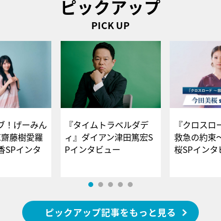
ピックアップ
PICK UP
ブ！げーみん
『タイムトラベルダデ
『クロスロー
E齋藤樹愛羅
ィ』ダイアン津田篤宏S
救急の約束
香SPインタ
Pインタビュー
桜SPイ
ピックアップ記事をもっと見る