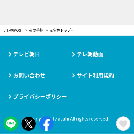
テレ朝POST
夜の番組
元宝塚トップスター・早霧せいな、ドラマ初出演！『科捜研の女』で内藤剛志の元妻役を好演
テレビ朝日
テレ朝動画
お問い合わせ
サイト利用規約
プライバシーポリシー
Copyright(C) tv asahi All rights reserved.
LINE
ツイート
シェア