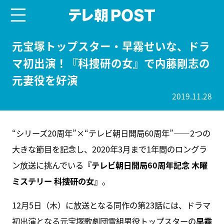
menu
テレ朝POST
元宝塚トップスター・早霧せいな、ドラ
マ初出演！『科捜研の女』で内藤剛志の
元妻役を好演
2019.11.28
“シリーズ20周年”×“テレビ朝日開局60周年”――2つの
大きな節目を記念し、2020年3月まで1年間のロングラ
ン放送に挑んでいる
『テレビ朝日開局60周年記念 木曜
ミステリー 科捜研の女』
。
12月5日（木）に放送となる同作の第23話には、ドラマ
初出演となる元宝塚歌劇団雪組男役トップスターの
早霧