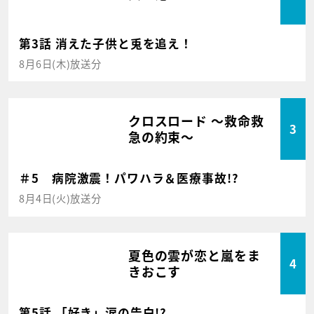
第3話 消えた子供と兎を追え！
8月6日(木)放送分
クロスロード ～救命救
3
急の約束～
＃5 病院激震！パワハラ＆医療事故!?
8月4日(火)放送分
夏色の雲が恋と嵐をま
4
きおこす
第5話 「好き」涙の告白!?