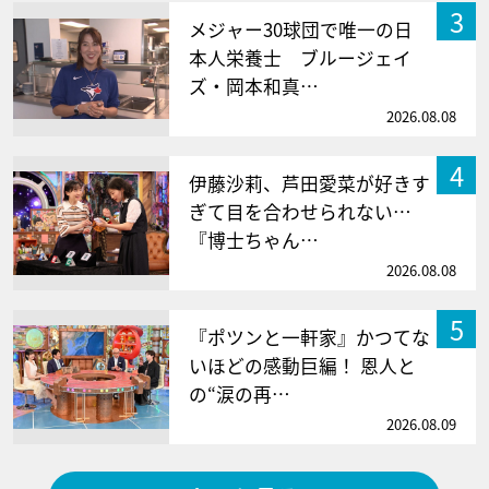
3
メジャー30球団で唯一の日
本人栄養士 ブルージェイ
ズ・岡本和真…
2026.08.08
4
伊藤沙莉、芦田愛菜が好きす
ぎて目を合わせられない…
『博士ちゃん…
2026.08.08
5
『ポツンと一軒家』かつてな
いほどの感動巨編！ 恩人と
の“涙の再…
2026.08.09