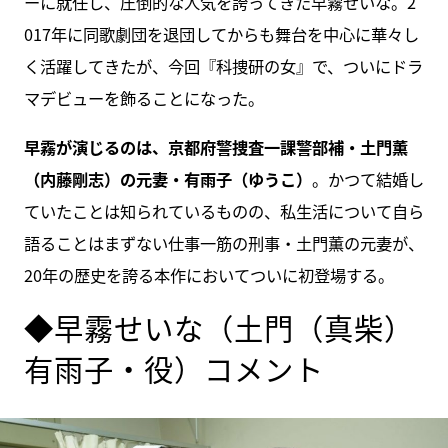
ーに就任し、圧倒的な人気を誇ってきた早霧せいな。2
017年に同歌劇団を退団してからも舞台を中心に華々し
く活躍してきたが、今回『科捜研の女』で、ついにドラ
マデビューを飾ることになった。
早霧が演じるのは、京都府警捜査一課警部補・土門薫
（内藤剛志）の元妻・有雨子（ゆうこ）
。かつて結婚し
ていたことは知られているものの、私生活について自ら
語ることはまずない仕事一筋の刑事・土門薫の元妻が、
20年の歴史を誇る本作においてついに初登場する。
◆早霧せいな（土門（真柴）
有雨子・役）コメント