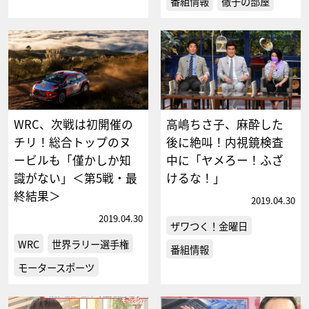
番組情報
徹子の部屋
WRC、次戦は初開催の
高嶋ちさ子、麻酔した
チリ！総合トップのヌ
後に絶叫！内視鏡検査
ービルも「僅かしか知
中に「ヤメろー！ふざ
識がない」＜第5戦・最
けるな！」
終結果＞
2019.04.30
2019.04.30
ザワつく！金曜日
WRC
世界ラリー選手権
番組情報
モータースポーツ