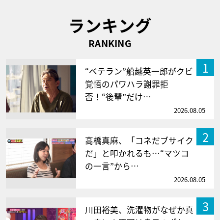
ランキング
RANKING
1
“ベテラン”船越英一郎がクビ
覚悟のパワハラ謝罪拒
否！“後輩”だけ…
2026.08.05
2
高橋真麻、「コネだブサイク
だ」と叩かれるも…“マツコ
の一言”から…
2026.08.05
3
川田裕美、洗濯物がなぜか真