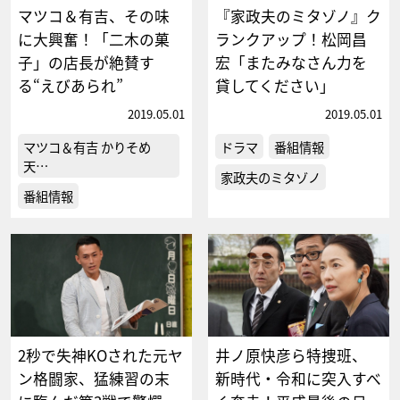
マツコ＆有吉、その味
『家政夫のミタゾノ』ク
に大興奮！「二木の菓
ランクアップ！松岡昌
子」の店長が絶賛す
宏「またみなさん力を
る“えびあられ”
貸してください」
2019.05.01
2019.05.01
マツコ＆有吉 かりそめ
ドラマ
番組情報
天…
家政夫のミタゾノ
番組情報
2秒で失神KOされた元ヤ
井ノ原快彦ら特捜班、
ン格闘家、猛練習の末
新時代・令和に突入すべ