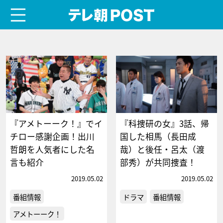
menu
テレ朝POST
『アメトーーク！』でイ
『科捜研の女』3話、帰
チロー感謝企画！出川
国した相馬（長田成
哲朗を人気者にした名
哉）と後任・呂太（渡
言も紹介
部秀）が共同捜査！
2019.05.02
2019.05.02
番組情報
ドラマ
番組情報
アメトーーク！