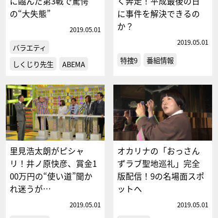
に臨んだ第3戦で驚愕
く奔走！平成最後の日
の“大失態”
に事件を解決できるの
か？
2019.05.01
2019.05.01
バラエティ
特捜9
番組情報
しくじり先生
ABEMA
里見浩太朗がピシャ
オカリナの「おっさん
リ！井ノ原快彦、賞金1
ずラブ聖地巡礼」完全
00万円の“使い道”聞か
版配信！9の名場面スポ
れ迷うが…
ットへ
2019.05.01
2019.05.01