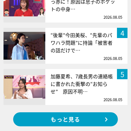
っ赤に！原因は息子のポケッ
トの中身…
2026.08.05
4
“後輩”今田美桜、“先輩のパ
ワハラ問題”に持論「被害者
の話だけで…
2026.08.05
5
加藤夏希、7歳長男の連絡帳
に書かれた衝撃の“お知ら
せ” 原因不明…
2026.08.05
もっと見る