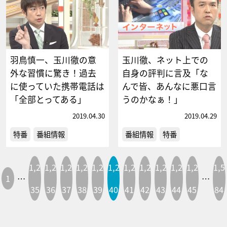
羽鳥慎一、玉川徹の意
玉川徹、ネット上での
外な習慣に驚き！過去
自身の評判に言及「な
に使っていた携帯電話は
んで皆、あんなに悪口言
「全部とってある」
うのかなぁ！」
2019.04.30
2019.04.29
特番
番組情報
番組情報
特番
1,2
1,2
1,2
1,2
1,2
1,2
1,2
1,2
1,2
1,2
1,2
1,5
1
…
…
35
36
37
38
39
40
41
42
43
44
45
84