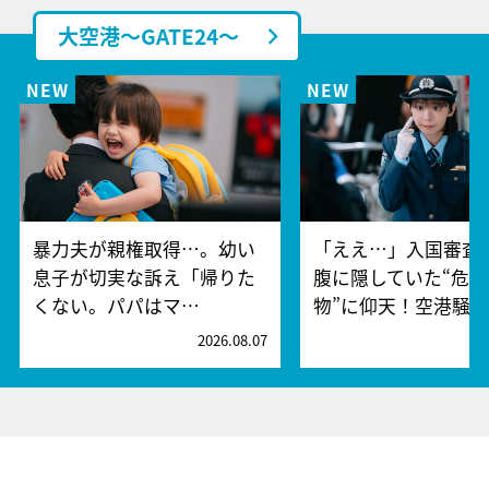
大空港～GATE24～
暴力夫が親権取得…。幼い
「ええ…」入国審査
息子が切実な訴え「帰りた
腹に隠していた“危険
くない。パパはマ…
物”に仰天！空港騒
2026.08.07
2