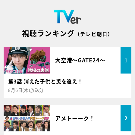
視聴ランキング
（テレビ朝日）
大空港～GATE24～
1
第3話 消えた子供と兎を追え！
8月6日(木)放送分
アメトーーク！
2