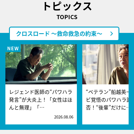
トピックス
TOPICS
クロスロード ～救命救急の約束～
レジェンド医師の“パワハラ
“ベテラン”船越英一
発言”が大炎上！「女性はほ
ビ覚悟のパワハラ謝
んと無理」「…
否！“後輩”だけに…
2026.08.06
2