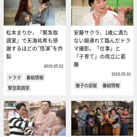
松本まりか、『緊急取
安藤サクラ、1歳に満た
調室』で天海祐希も感
ない娘連れて臨んだドラ
謝するほどの”怪演”を炸
マ撮影。「仕事」と
裂
「子育て」の両立に葛
藤
2019.05.02
2019.05.01
ドラマ
番組情報
徹子の部屋
番組情報
緊急取調室