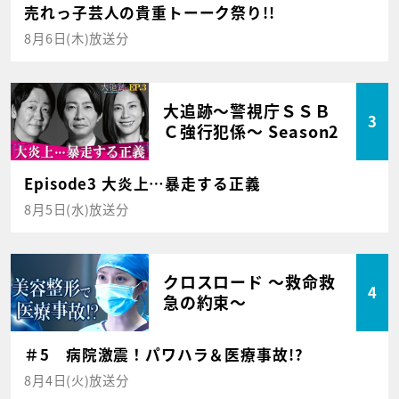
売れっ子芸人の貴重トーーク祭り!!
8月6日(木)放送分
大追跡～警視庁ＳＳＢ
3
Ｃ強行犯係～ Season2
Episode3 大炎上…暴走する正義
8月5日(水)放送分
クロスロード ～救命救
4
急の約束～
＃5 病院激震！パワハラ＆医療事故!?
8月4日(火)放送分