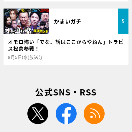
かまいガチ
5
オモロ怖い「でな、話はここからやねん」トラビ
ス松倉参戦！
8月5日(水)放送分
公式SNS・RSS
twitter
facebook
rss