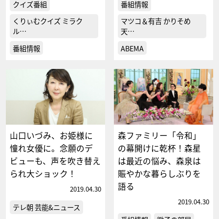
クイズ番組
番組情報
くりぃむクイズ ミラク
マツコ＆有吉 かりそめ
ル…
天…
番組情報
ABEMA
山口いづみ、お姫様に
森ファミリー「令和」
憧れ女優に。念願のデ
の幕開けに乾杯！森星
ビューも、声を吹き替え
は最近の悩み、森泉は
られ大ショック！
賑やかな暮らしぶりを
語る
2019.04.30
2019.04.30
テレ朝 芸能&ニュース