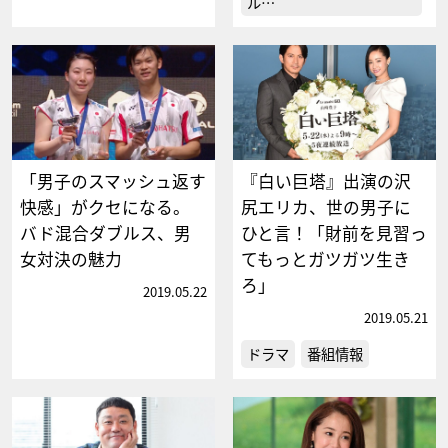
ル…
「男子のスマッシュ返す
『白い巨塔』出演の沢
快感」がクセになる。
尻エリカ、世の男子に
バド混合ダブルス、男
ひと言！「財前を見習っ
女対決の魅力
てもっとガツガツ生き
ろ」
2019.05.22
2019.05.21
ドラマ
番組情報