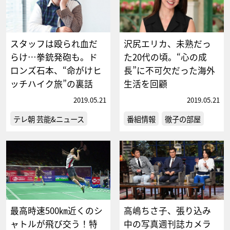
スタッフは殴られ血だ
沢尻エリカ、未熟だっ
らけ…拳銃発砲も。ド
た20代の頃。“心の成
ロンズ石本、“命がけヒ
長”に不可欠だった海外
ッチハイク旅”の裏話
生活を回顧
2019.05.21
2019.05.21
テレ朝 芸能&ニュース
番組情報
徹子の部屋
最高時速500㎞近くのシ
高嶋ちさ子、張り込み
ャトルが飛び交う！特
中の写真週刊誌カメラ