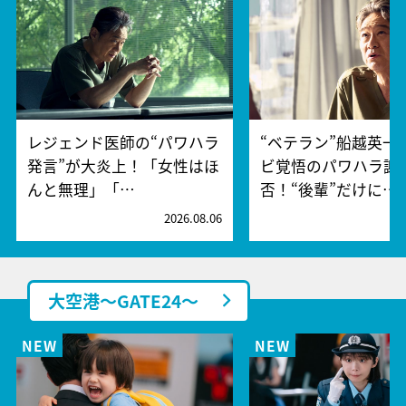
レジェンド医師の“パワハラ
“ベテラン”船越英一
発言”が大炎上！「女性はほ
ビ覚悟のパワハラ謝
んと無理」「…
否！“後輩”だけに…
2026.08.06
2
大空港～GATE24～