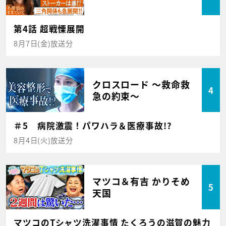
第4話 超戦慄展開
8月7日(金)放送分
クロスロード ～救命救
4
急の約束～
＃5 病院激震！パワハラ＆医療事故!?
8月4日(火)放送分
マツコ＆有吉 かりそめ
5
天国
マツコのTシャツ洗濯事情 たくろうの滋賀の魅力