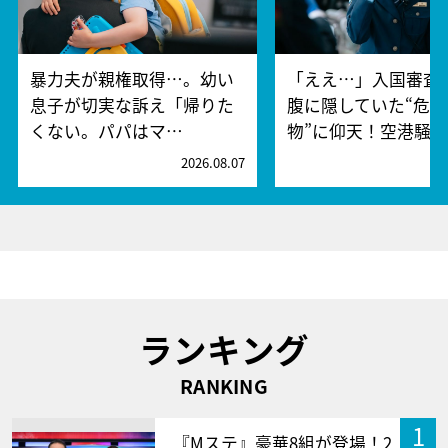
暴力夫が親権取得…。幼い
「ええ…」入国審査
息子が切実な訴え「帰りた
腹に隠していた“危険
くない。パパはマ…
物”に仰天！空港騒
2026.08.07
2
ランキング
RANKING
1
『Mステ』豪華8組が登場！2