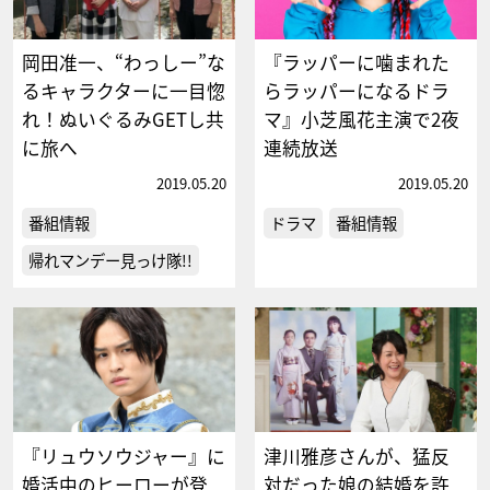
岡田准一、“わっしー”な
『ラッパーに噛まれた
るキャラクターに一目惚
らラッパーになるドラ
れ！ぬいぐるみGETし共
マ』小芝風花主演で2夜
に旅へ
連続放送
2019.05.20
2019.05.20
番組情報
ドラマ
番組情報
帰れマンデー見っけ隊!!
『リュウソウジャー』に
津川雅彦さんが、猛反
婚活中のヒーローが登
対だった娘の結婚を許