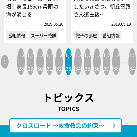
場！身長185cm兵頭功
したいきさつ。朝丘雪路
海が演じる
さん逝去後…
2019.05.20
2019.05.19
番組情報
スーパー戦隊
徹子の部屋
番組情報
1,2
1,2
1,2
1,2
1,2
1,2
1,2
1,2
1,2
1,2
1,2
1,5
1
…
…
28
29
30
31
32
33
34
35
36
37
38
84
トピックス
TOPICS
クロスロード ～救命救急の約束～