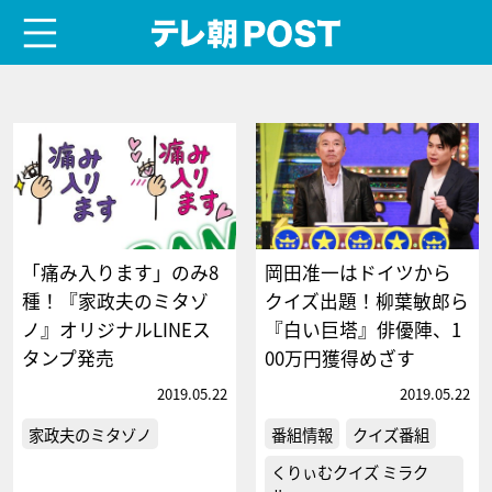
menu
テレ朝POST
「痛み入ります」のみ8
岡田准一はドイツから
種！『家政夫のミタゾ
クイズ出題！柳葉敏郎ら
ノ』オリジナルLINEス
『白い巨塔』俳優陣、1
タンプ発売
00万円獲得めざす
2019.05.22
2019.05.22
家政夫のミタゾノ
番組情報
クイズ番組
くりぃむクイズ ミラク