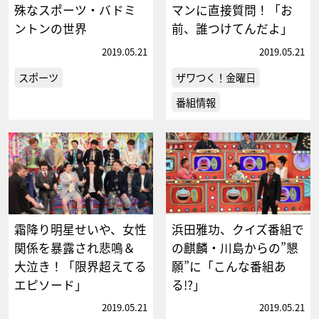
殊なスポーツ・バドミ
マンに直接質問！「お
ントンの世界
前、誰つけてんだよ」
2019.05.21
2019.05.21
スポーツ
ザワつく！金曜日
番組情報
霜降り明星せいや、女性
浜田雅功、クイズ番組で
関係を暴露され悲鳴＆
の麒麟・川島からの”懇
大泣き！「限界超えてる
願”に「こんな番組あ
エピソード」
る!?」
2019.05.21
2019.05.21