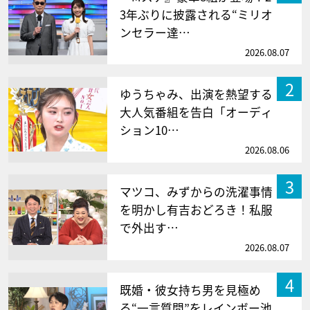
3年ぶりに披露される“ミリオ
ンセラー達…
2026.08.07
2
ゆうちゃみ、出演を熱望する
大人気番組を告白「オーディ
ション10…
2026.08.06
3
マツコ、みずからの洗濯事情
を明かし有吉おどろき！私服
で外出す…
2026.08.07
4
既婚・彼女持ち男を見極め
る“一言質問”をレインボー池