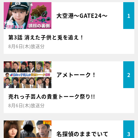
大空港～GATE24～
1
第3話 消えた子供と兎を追え！
8月6日(木)放送分
アメトーーク！
2
売れっ子芸人の貴重トーーク祭り!!
8月6日(木)放送分
名探偵のままでいて
3