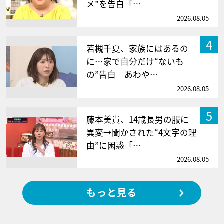
メ”を告白「…
2026.08.05
4
若槻千夏、家族にはあるの
に…家で自分だけ“ないも
の”告白 あわや…
2026.08.05
5
藤本美貴、14歳長男の服に
異変→聞かされた“4文字の理
由”に困惑「…
2026.08.05
もっと見る