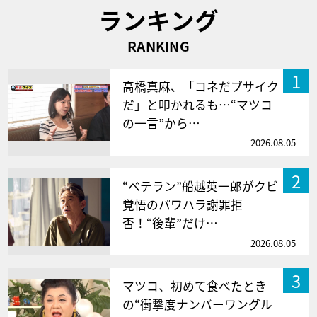
ランキング
RANKING
1
高橋真麻、「コネだブサイク
だ」と叩かれるも…“マツコ
の一言”から…
2026.08.05
2
“ベテラン”船越英一郎がクビ
覚悟のパワハラ謝罪拒
否！“後輩”だけ…
2026.08.05
3
マツコ、初めて食べたとき
の“衝撃度ナンバーワングル