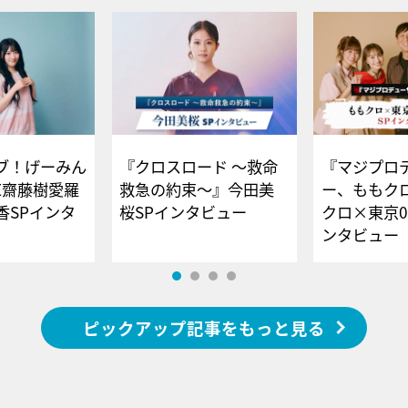
ブ！げーみん
『クロスロード ～救命
『マジプロ
E齋藤樹愛羅
救急の約束～』今田美
ー、ももク
香SPインタ
桜SPインタビュー
クロ×東京0
ンタビュー
ピックアップ記事をもっと見る