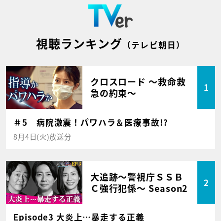
視聴ランキング
（テレビ朝日）
クロスロード ～救命救
1
急の約束～
＃5 病院激震！パワハラ＆医療事故!?
8月4日(火)放送分
大追跡～警視庁ＳＳＢ
2
Ｃ強行犯係～ Season2
Episode3 大炎上…暴走する正義