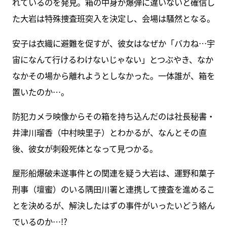
れているのを発見。箱の中身が爆弾に違いないと確信し
た大岩は特殊捜査班突入を決定し、会場は騒然となる。
安子は衣織に避難を促すが、彼女はなぜか「バカね…宇
宙になんて行けるわけないじゃない」とつぶやき、なか
なかその場から離れようとしなかった。一体誰が、箱を
置いたのか…。
防犯カメラ映像からその箱を持ち込んだのは社長秘書・
井津川瑠香（中村映里子）とわかるが、なんとその直
後、彼女が刺殺死体となって見つかる。
屋形船爆破未遂事件との関連を疑う大岩は、運野和菓子
刑事（壇蜜）のいる隅田川署と連携して捜査を進めるこ
とを決めるが、解決したはずの事件がいったいどう絡ん
でいるのか…!?