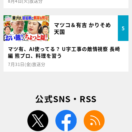
8月4日(火)放送分
マツコ＆有吉 かりそめ
5
天国
マツ有、AI使ってる？ U字工事の敵情視察 長崎
編 熊プロ、料理を習う
7月31日(金)放送分
公式SNS・RSS
twitter
facebook
rss