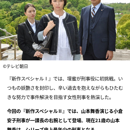
©テレビ朝日
『新作スペシャルⅠ』では、壇蜜が刑事役に初挑戦。い
つもの妖艶さを封印し、辛い過去を抱えながらもひたむ
きな努力で事件解決を目指す女性刑事を熱演した。
今回の『新作スペシャルⅡ』では、山本舞香演じる小倉
安子刑事が一課長の右腕として登場
。
現在21歳の山本
舞香は、シリーズ史上最年少の刑事となる
。