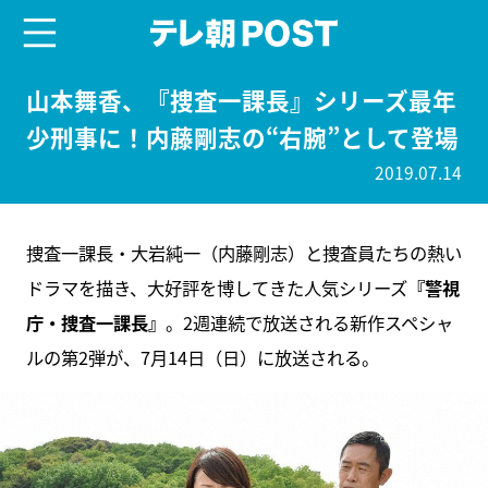
menu
テレ朝POST
山本舞香、『捜査一課長』シリーズ最年
少刑事に！内藤剛志の“右腕”として登場
2019.07.14
捜査一課長・大岩純一（内藤剛志）と捜査員たちの熱い
ドラマを描き、大好評を博してきた人気シリーズ
『警視
庁・捜査一課長』
。2週連続で放送される新作スペシャ
ルの第2弾が、7月14日（日）に放送される。