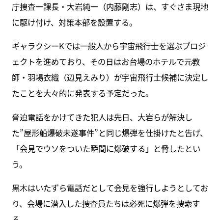
庁捜査一課長・大岩純一（内藤剛志）は、すぐさま現地
に駆け付け、対策本部を設置する。
ギャラクシーKでは一般人から宇宙飛行士を選ぶプロジ
ェクトを進めており、その日はお台場のホテルで元教
師・羽場衣織（辺見えみり）が宇宙飛行士候補に決定し
たことを大々的に発表する予定だった。
脅迫電話をかけてきた犯人は先日、大岩らが解決し
た”屋形船爆破未遂事件”と同じ爆弾を仕掛けたと告げ、
「会見でウソをついた瞬間に爆破する」と脅したとい
う。
黒木はいたずら電話だとして会見を強行しようとしてお
り、会場に潜入した捜査員たちは必死に爆弾を捜索す
る。