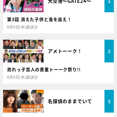
大空港～GATE24～
1
第3話 消えた子供と兎を追え！
8月6日(木)放送分
アメトーーク！
2
売れっ子芸人の貴重トーーク祭り!!
8月6日(木)放送分
名探偵のままでいて
3