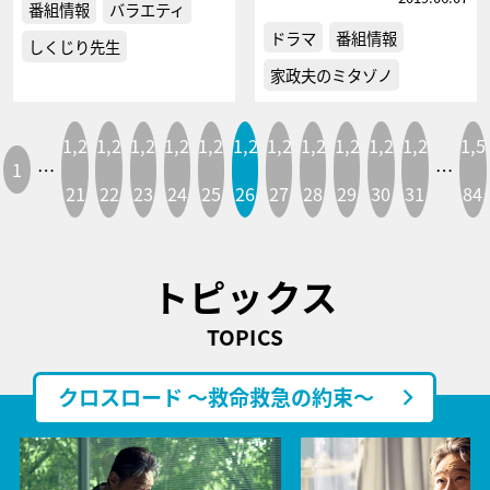
番組情報
バラエティ
ドラマ
番組情報
しくじり先生
家政夫のミタゾノ
1,2
1,2
1,2
1,2
1,2
1,2
1,2
1,2
1,2
1,2
1,2
1,5
1
…
…
21
22
23
24
25
26
27
28
29
30
31
84
トピックス
TOPICS
クロスロード ～救命救急の約束～