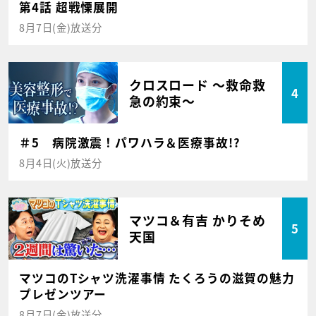
第4話 超戦慄展開
8月7日(金)放送分
クロスロード ～救命救
4
急の約束～
＃5 病院激震！パワハラ＆医療事故!?
8月4日(火)放送分
マツコ＆有吉 かりそめ
5
天国
マツコのTシャツ洗濯事情 たくろうの滋賀の魅力
プレゼンツアー
8月7日(金)放送分