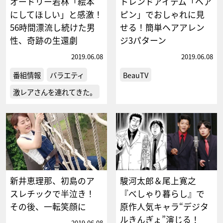
オードリー若林「絵本
トレンドアイテム「ヘア
にしてほしい」と感激！
ピン」でおしゃれに見
56時間漂流し続けた男
せる！簡単ヘアアレン
性、奇跡の生還劇
ジ3パターン
2019.06.08
2019.06.08
番組情報
バラエティ
BeauTV
激レアさんを連れてきた。
新井恵理那、初島のア
駿河太郎＆尾上寛之
スレチックで半泣き！
『べしゃり暮らし』で
その後、一転笑顔に
原作人気キャラ“デジタ
ルきんぎょ”演じる！
2019.06.08