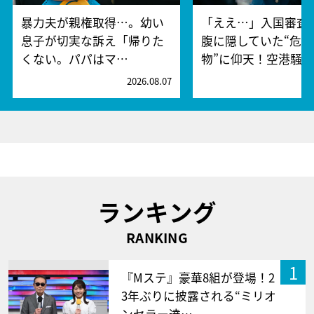
暴力夫が親権取得…。幼い
「ええ…」入国審査
息子が切実な訴え「帰りた
腹に隠していた“危険
くない。パパはマ…
物”に仰天！空港騒
2026.08.07
2
ランキング
RANKING
1
『Mステ』豪華8組が登場！2
3年ぶりに披露される“ミリオ