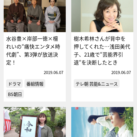
水谷豊×岸部一徳×檀
樹木希林さんが背中を
れいの“痛快エンタメ時
押してくれた…浅田美代
代劇”、第3弾が放送決
子、21歳で“芸能界引
定！
退“を決断したとき
2019.06.07
2019.06.07
ドラマ
番組情報
テレ朝 芸能&ニュース
BS朝日