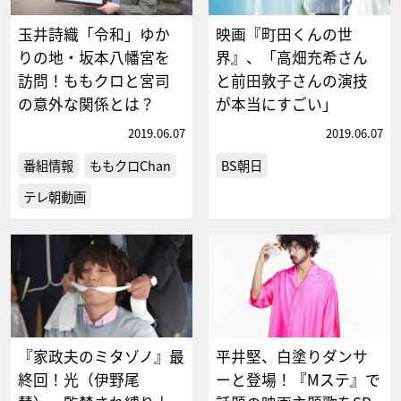
玉井詩織「令和」ゆか
映画『町田くんの世
りの地・坂本八幡宮を
界』、「高畑充希さん
訪問！ももクロと宮司
と前田敦子さんの演技
の意外な関係とは？
が本当にすごい」
2019.06.07
2019.06.07
番組情報
ももクロChan
BS朝日
テレ朝動画
『家政夫のミタゾノ』最
平井堅、白塗りダンサ
終回！光（伊野尾
ーと登場！『Mステ』で