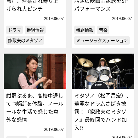
慧）、監禁され縛り上
話題の映画主題歌をSP
げられ大ピンチ
パフォーマンス
2019.06.07
2019.06.07
ドラマ
番組情報
番組情報
音楽
家政夫のミタゾノ
ミュージックステーション
紺野ぶるま、高校中退し
ミタゾノ（松岡昌宏）、
て“地獄”を体験。ノール
華麗なドラムさばき披
ールな生活で感じた意
露！『家政夫のミタゾ
外な感情
ノ』最終回でバンド加
入!?
2019.06.07
2019.06.07