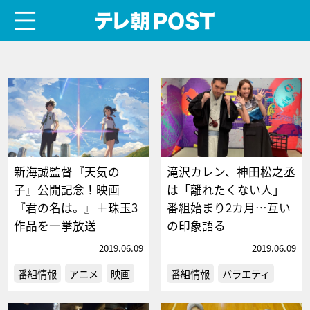
menu
テレ朝POST
新海誠監督『天気の
滝沢カレン、神田松之丞
子』公開記念！映画
は「離れたくない人」
『君の名は。』＋珠玉3
番組始まり2カ月…互い
作品を一挙放送
の印象語る
2019.06.09
2019.06.09
番組情報
アニメ
映画
番組情報
バラエティ