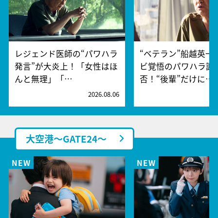
レジェンド医師の“パワハラ
“ベテラン”船越英一
発言”が大炎上！「女性はほ
ビ覚悟のパワハラ謝
んと無理」「…
否！“後輩”だけに…
2026.08.06
2
大空港～GATE24～