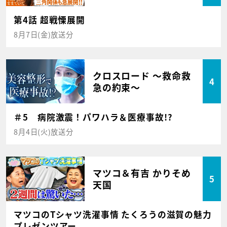
第4話 超戦慄展開
8月7日(金)放送分
クロスロード ～救命救
4
急の約束～
＃5 病院激震！パワハラ＆医療事故!?
8月4日(火)放送分
マツコ＆有吉 かりそめ
5
天国
マツコのTシャツ洗濯事情 たくろうの滋賀の魅力
プレゼンツアー