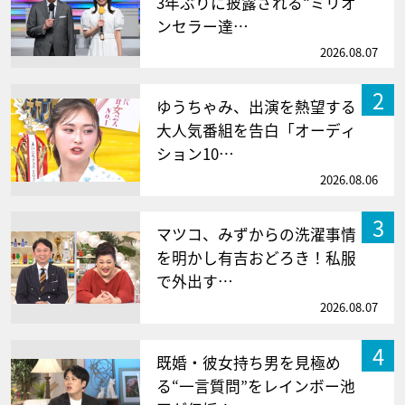
3年ぶりに披露される“ミリオ
ンセラー達…
2026.08.07
2
ゆうちゃみ、出演を熱望する
大人気番組を告白「オーディ
ション10…
2026.08.06
3
マツコ、みずからの洗濯事情
を明かし有吉おどろき！私服
で外出す…
2026.08.07
4
既婚・彼女持ち男を見極め
る“一言質問”をレインボー池