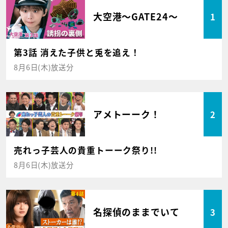
大空港～GATE24～
1
第3話 消えた子供と兎を追え！
8月6日(木)放送分
アメトーーク！
2
売れっ子芸人の貴重トーーク祭り!!
8月6日(木)放送分
名探偵のままでいて
3