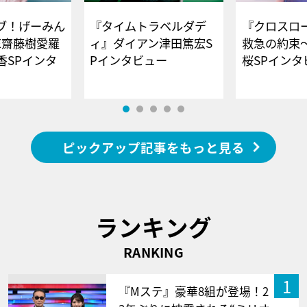
ブ！げーみん
『タイムトラベルダデ
『クロスロー
E齋藤樹愛羅
ィ』ダイアン津田篤宏S
救急の約束
香SPインタ
Pインタビュー
桜SPイ
ピックアップ記事をもっと見る
ランキング
RANKING
1
『Mステ』豪華8組が登場！2