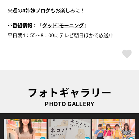
来週の
4姉妹ブログ
もお楽しみに！
※
番組情報：『
グッド!
モーニング
』
平日朝4：55～8：00にテレビ朝日ほかで放送中
ス
フォトギャラリー
PHOTO GALLERY