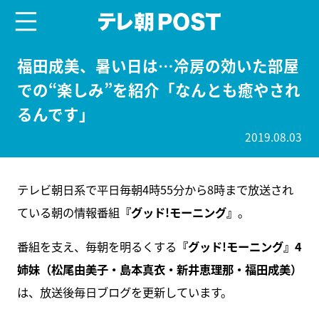
menu
テレ朝POST
福田成美、暑い日は…冷房の効いた部屋
での“楽しみ”を紹介「なんとも癒やされ
るんです」
2019.08.03
テレビ朝日系で平日毎朝4時55分から8時まで放送され
ている朝の情報番組
『グッド!モーニング』
。
番組を支え、毎朝を明るくする
『グッド!モーニング』4
姉妹（松尾由美子・島本真衣・新井恵理那・福田成美）
は、放送後毎日ブログを更新しています。