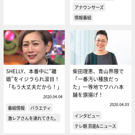
アナウンサーズ
情報番組
SHELLY、本番中に“離
柴田理恵、青山界隈で
婚”をイジラられ涙目！
「一番汚い種族だっ
「もう大丈夫だから！」
た」一等地でワハハ本
舗を旗揚げ！
2020.04.04
2020.04.03
番組情報
バラエティ
インタビュー
激レアさんを連れてきた。
テレ朝 芸能&ニュース