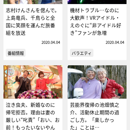
志村けんさんを偲んで。
機材トラブル…なのに
上島竜兵、千鳥らと全
大歓声！VRアイドル・
国に笑顔を運んだ旅番
えのぐに“非アイドル好
組を放送
き”ファンが急増
2020.04.04
2020.04.04
番組情報
バラエティ
泣き虫夫、新婚なのに
芸能界復帰の池畑慎之
帰宅拒否。理由は妻の
介、活動休止期間の過
厳しい“叱責”「おい、お
ごし方。「楽しかっ
前！もったいないやん
た」ことは…