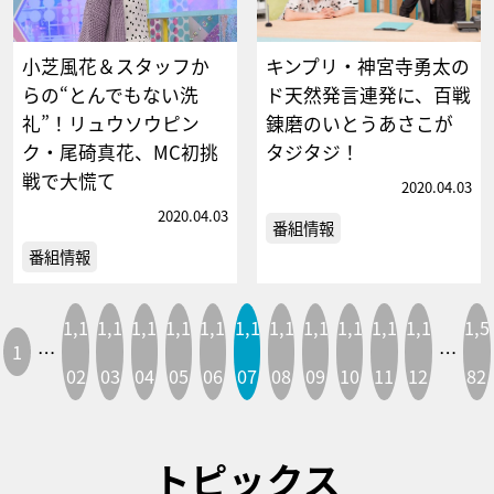
小芝風花＆スタッフか
キンプリ・神宮寺勇太の
らの“とんでもない洗
ド天然発言連発に、百戦
礼”！リュウソウピン
錬磨のいとうあさこが
ク・尾碕真花、MC初挑
タジタジ！
戦で大慌て
2020.04.03
2020.04.03
番組情報
番組情報
1,1
1,1
1,1
1,1
1,1
1,1
1,1
1,1
1,1
1,1
1,1
1,5
1
…
…
02
03
04
05
06
07
08
09
10
11
12
82
トピックス