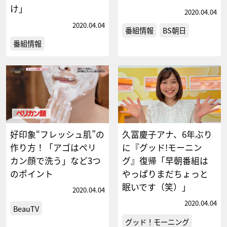
け」
2020.04.04
2020.04.04
番組情報
BS朝日
番組情報
好印象“フレッシュ肌”の
久冨慶子アナ、6年ぶり
作り方！「アゴはペリ
に『グッド!モーニン
カン顔で洗う」など3つ
グ』復帰「早朝番組は
のポイント
やっぱりまだちょっと
眠いです（笑）」
2020.04.04
2020.04.04
BeauTV
グッド！モーニング