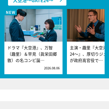
大空港～GATE24～
ドラマ『大空港』、万智
主演・趣里『大空港～
（趣里）＆早見（眞栄田郷
24～』、厚切りジェ
敦）の名コンビ誕…
が政府高官役で…
2026.08.06
2