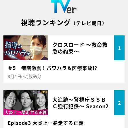
視聴ランキング
（テレビ朝日）
クロスロード ～救命救
1
急の約束～
＃5 病院激震！パワハラ＆医療事故!?
8月4日(火)放送分
大追跡～警視庁ＳＳＢ
2
Ｃ強行犯係～ Season2
Episode3 大炎上…暴走する正義