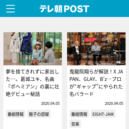
menu
テレ朝POST
夢を捨てきれずに家出し
鬼龍院翔らが解説！X JA
た…。葛城ユキ、名曲
PAN、GLAY、B’z…プロ
『ボヘミアン』の裏に壮
が“ギャップ”にやられた
絶デビュー秘話
名バラード
2020.04.05
2020.04.05
番組情報
徹子の部屋
番組情報
EIGHT-JAM
音楽