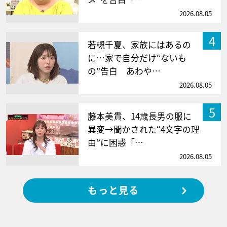
2026.08.05
4
若槻千夏、家族にはあるの
に…家で自分だけ“ないも
の”告白 あわや…
2026.08.05
5
藤本美貴、14歳長男の服に
異変→聞かされた“4文字の理
由”に困惑「…
2026.08.05
もっと見る