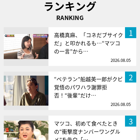
ランキング
RANKING
1
高橋真麻、「コネだブサイク
だ」と叩かれるも…“マツコ
の一言”から…
2026.08.05
2
“ベテラン”船越英一郎がクビ
覚悟のパワハラ謝罪拒
否！“後輩”だけ…
2026.08.05
3
マツコ、初めて食べたとき
の“衝撃度ナンバーワングル
メ”を告白「…