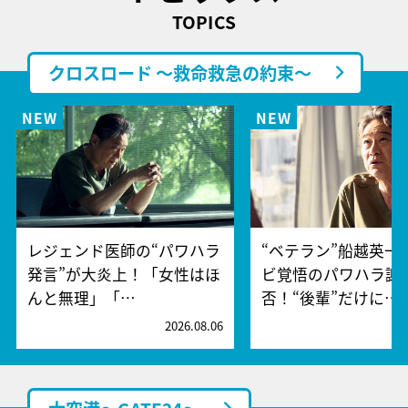
TOPICS
クロスロード ～救命救急の約束～
レジェンド医師の“パワハラ
“ベテラン”船越英一
発言”が大炎上！「女性はほ
ビ覚悟のパワハラ謝
んと無理」「…
否！“後輩”だけに…
2026.08.06
2