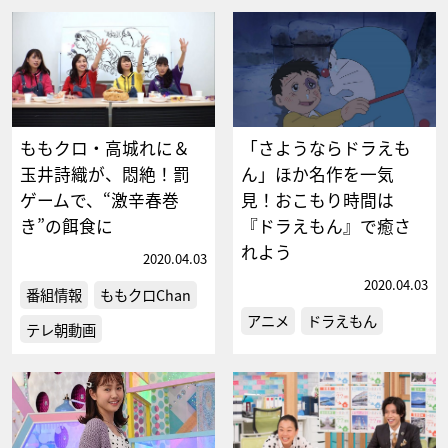
ももクロ・高城れに＆
「さようならドラえも
玉井詩織が、悶絶！罰
ん」ほか名作を一気
ゲームで、“激辛春巻
見！おこもり時間は
き”の餌食に
『ドラえもん』で癒さ
れよう
2020.04.03
2020.04.03
番組情報
ももクロChan
アニメ
ドラえもん
テレ朝動画