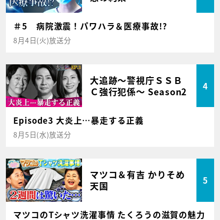
＃5 病院激震！パワハラ＆医療事故!?
8月4日(火)放送分
大追跡～警視庁ＳＳＢ
4
Ｃ強行犯係～ Season2
Episode3 大炎上…暴走する正義
8月5日(水)放送分
マツコ＆有吉 かりそめ
5
天国
マツコのTシャツ洗濯事情 たくろうの滋賀の魅力