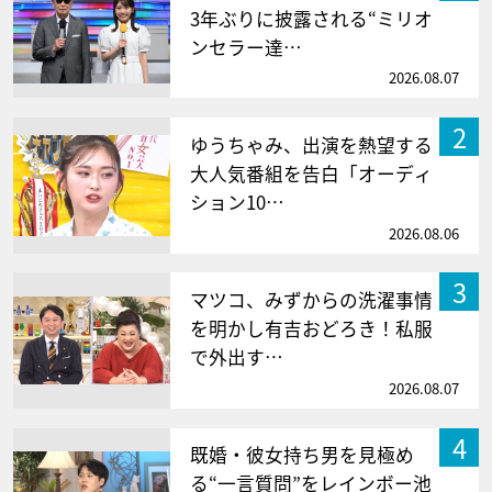
3年ぶりに披露される“ミリオ
ンセラー達…
2026.08.07
2
ゆうちゃみ、出演を熱望する
大人気番組を告白「オーディ
ション10…
2026.08.06
3
マツコ、みずからの洗濯事情
を明かし有吉おどろき！私服
で外出す…
2026.08.07
4
既婚・彼女持ち男を見極め
る“一言質問”をレインボー池