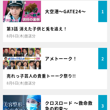
大空港～GATE24～
1
第3話 消えた子供と兎を追え！
8月6日(木)放送分
アメトーーク！
2
売れっ子芸人の貴重トーーク祭り!!
8月6日(木)放送分
クロスロード ～救命救
3
急の約束～