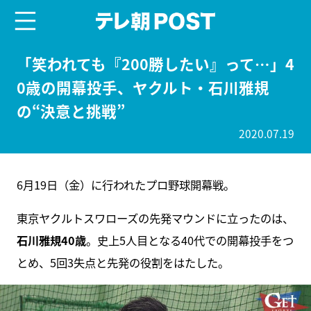
menu
テレ朝POST
「笑われても『200勝したい』って…」4
0歳の開幕投手、ヤクルト・石川雅規
の“決意と挑戦”
2020.07.19
6月19日（金）に行われたプロ野球開幕戦。
東京ヤクルトスワローズの先発マウンドに立ったのは、
石川雅規40歳
。史上5人目となる40代での開幕投手をつ
とめ、5回3失点と先発の役割をはたした。