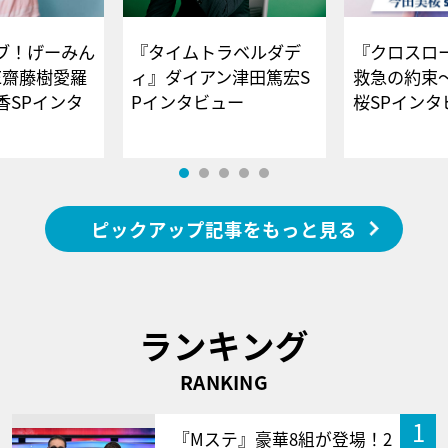
ブ！げーみん
『タイムトラベルダデ
『クロスロー
E齋藤樹愛羅
ィ』ダイアン津田篤宏S
救急の約束
香SPインタ
Pインタビュー
桜SPイ
ピックアップ記事をもっと見る
ランキング
RANKING
1
『Mステ』豪華8組が登場！2