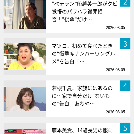
2
“ベテラン”船越英一郎がクビ
覚悟のパワハラ謝罪拒
否！“後輩”だけ…
2026.08.05
3
マツコ、初めて食べたとき
の“衝撃度ナンバーワングル
メ”を告白「…
2026.08.05
4
若槻千夏、家族にはあるの
に…家で自分だけ“ないも
の”告白 あわや…
2026.08.05
5
藤本美貴、14歳長男の服に