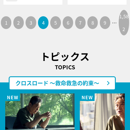
1,58
1
2
3
4
5
6
7
8
9
…
2
トピックス
TOPICS
クロスロード ～救命救急の約束～