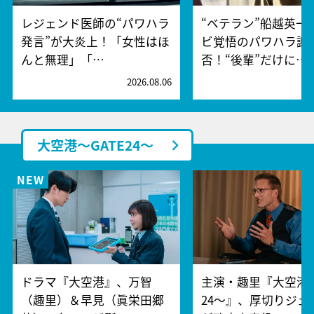
レジェンド医師の“パワハラ
“ベテラン”船越英一
発言”が大炎上！「女性はほ
ビ覚悟のパワハラ謝
んと無理」「…
否！“後輩”だけに…
2026.08.06
2
大空港～GATE24～
ドラマ『大空港』、万智
主演・趣里『大空港～
（趣里）＆早見（眞栄田郷
24～』、厚切りジェ