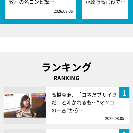
敦）の名コンビ誕…
が政府高官役で…
2026.08.06
2
ランキング
RANKING
1
高橋真麻、「コネだブサイク
だ」と叩かれるも…“マツコ
の一言”から…
2026.08.05