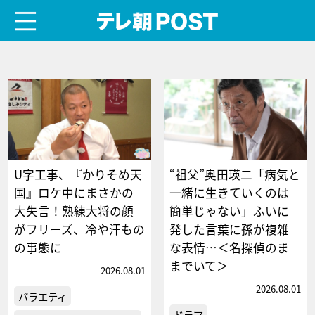
menu
テレ朝POST
U字工事、『かりそめ天
“祖父”奥田瑛二「病気と
国』ロケ中にまさかの
一緒に生きていくのは
大失言！熟練大将の顔
簡単じゃない」ふいに
がフリーズ、冷や汗もの
発した言葉に孫が複雑
の事態に
な表情…＜名探偵のま
までいて＞
2026.08.01
2026.08.01
バラエティ
ドラマ