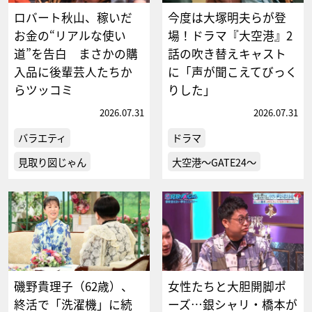
ロバート秋山、稼いだ
今度は大塚明夫らが登
お金の“リアルな使い
場！ドラマ『大空港』2
道”を告白 まさかの購
話の吹き替えキャスト
入品に後輩芸人たちか
に「声が聞こえてびっく
らツッコミ
りした」
2026.07.31
2026.07.31
バラエティ
ドラマ
見取り図じゃん
大空港～GATE24～
磯野貴理子（62歳）、
女性たちと大胆開脚ポ
終活で「洗濯機」に続
ーズ…銀シャリ・橋本が