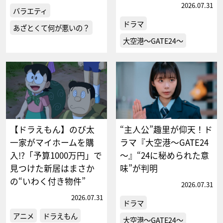
2026.07.31
バラエティ
ドラマ
あざとくて何が悪いの？
大空港～GATE24～
【ドラえもん】のび太
“主人公”趣里が仰天！ド
一家がマイホームを購
ラマ『大空港～GATE24
入!?「予算1000万円」で
～』“24に秘められた意
見つけた新居はまさか
味”が判明
の“いわく付き物件”
2026.07.31
2026.07.31
ドラマ
アニメ
ドラえもん
大空港～GATE24～