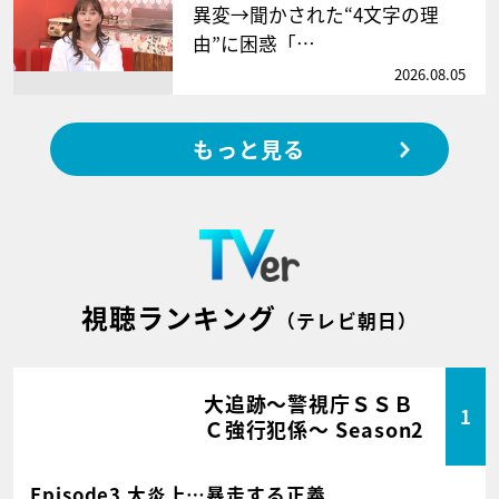
異変→聞かされた“4文字の理
由”に困惑「…
2026.08.05
もっと見る
視聴ランキング
（テレビ朝日）
大追跡～警視庁ＳＳＢ
1
Ｃ強行犯係～ Season2
Episode3 大炎上…暴走する正義