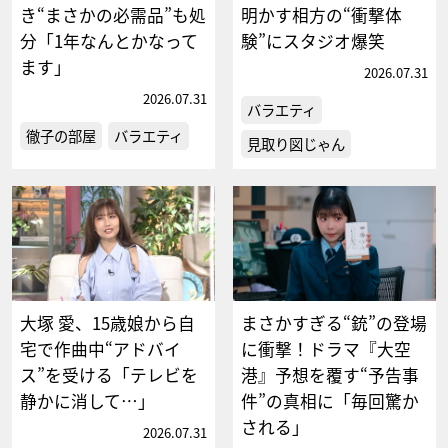
き“まさかの必需品”も処
明かす相方の“衝撃体
分「1年なんとかなって
験”にスタジオ爆笑
ます」
2026.07.31
2026.07.31
バラエティ
徹子の部屋
バラエティ
見取り図じゃん
大塚 愛、15歳娘から自
まさかすぎる“銃”の登場
宅で作曲中“アドバイ
に衝撃！ドラマ『大空
ス”を受ける「テレビを
港』予想を覆す“予告事
静かに消して…」
件”の真相に「毎回驚か
される」
2026.07.31