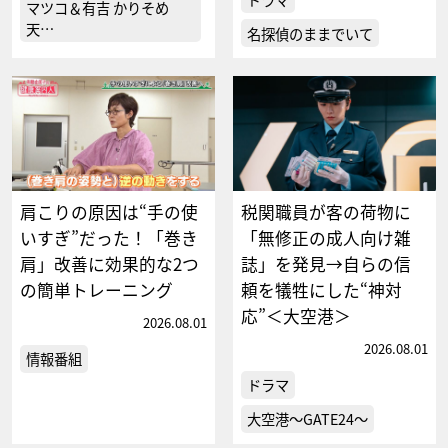
マツコ＆有吉 かりそめ
天…
名探偵のままでいて
肩こりの原因は“手の使
税関職員が客の荷物に
いすぎ”だった！「巻き
「無修正の成人向け雑
肩」改善に効果的な2つ
誌」を発見→自らの信
の簡単トレーニング
頼を犠牲にした“神対
応”＜大空港＞
2026.08.01
2026.08.01
情報番組
ドラマ
大空港～GATE24～