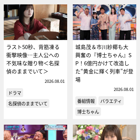
ラスト50秒、背筋凍る
城島茂＆市川紗椰も大
衝撃映像…主人公への
興奮の『博士ちゃん』S
不気味な贈り物＜名探
P！6億円かけて改造し
偵のままでいて＞
た“黄金に輝く列車”が登
場
2026.08.01
2026.08.01
ドラマ
番組情報
バラエティ
名探偵のままでいて
博士ちゃん