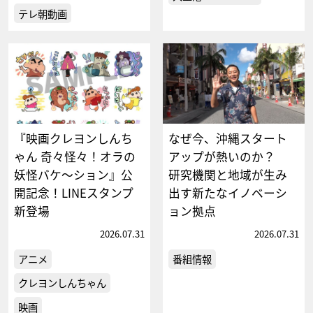
テレ朝動画
『映画クレヨンしんち
なぜ今、沖縄スタート
ゃん 奇々怪々！オラの
アップが熱いのか？
妖怪バケ～ション』公
研究機関と地域が生み
開記念！LINEスタンプ
出す新たなイノベーシ
新登場
ョン拠点
2026.07.31
2026.07.31
アニメ
番組情報
クレヨンしんちゃん
映画