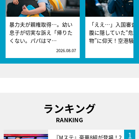
暴力夫が親権取得…。幼い
「ええ…」入国審査
息子が切実な訴え「帰りた
腹に隠していた“危険
くない。パパはマ…
物”に仰天！空港騒
2026.08.07
2
ランキング
RANKING
1
『Mステ』豪華8組が登場！2