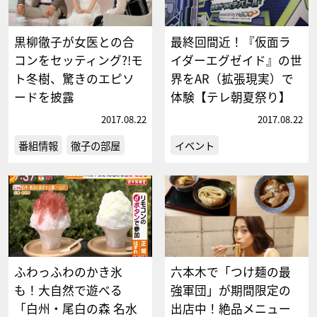
黒柳徹子が女医との合
最終回間近！『仮面ラ
コンをセッティング?!モ
イダーエグゼイド』の世
ト冬樹、驚きのエピソ
界をAR（拡張現実）で
ードを披露
体験【テレ朝夏祭り】
2017.08.22
2017.08.22
番組情報
徹子の部屋
イベント
ふわっふわのかき氷
六本木で「つけ麺の最
も！大自然で遊べる
強軍団」が期間限定の
「白州・尾白の森 名水
出店中！絶品メニュー