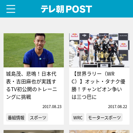
menu
テレ朝POST
城島茂、悲鳴！日本代
【世界ラリー（WR
表・吉田麻也が実践す
C）】オット・タナク優
るTV初公開のトレーニ
勝！チャンピオン争い
ングに挑戦
は三つ巴に
2017.08.23
2017.08.22
番組情報
スポーツ
WRC
モータースポーツ