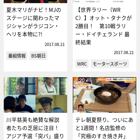
夏木マリがナビ！MJの
【世界ラリー（WR
ステージに関わったマ
C）】オット・タナクが
ジシャンがラジコン・
2勝目！ 第10戦ラリ
ヘリを本物に?!
ー・ドイチェランド 最
終結果
2017.08.21
2017.08.21
番組情報
BS朝日
WRC
モータースポーツ
川平慈英も絶賛な解説
テレ朝夏祭り、ついにあ
者たちの芝居に注目！
と1週間！名店監修の
アジア予選「突パ」盛り
「究極のすき焼き丼」