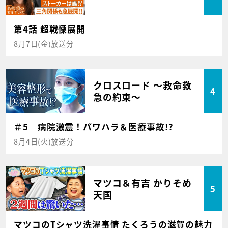
第4話 超戦慄展開
8月7日(金)放送分
クロスロード ～救命救
4
急の約束～
＃5 病院激震！パワハラ＆医療事故!?
8月4日(火)放送分
マツコ＆有吉 かりそめ
5
天国
マツコのTシャツ洗濯事情 たくろうの滋賀の魅力