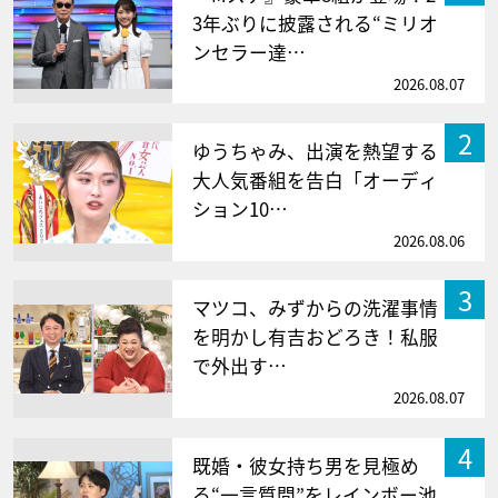
3年ぶりに披露される“ミリオ
ンセラー達…
2026.08.07
2
ゆうちゃみ、出演を熱望する
大人気番組を告白「オーディ
ション10…
2026.08.06
3
マツコ、みずからの洗濯事情
を明かし有吉おどろき！私服
で外出す…
2026.08.07
4
既婚・彼女持ち男を見極め
る“一言質問”をレインボー池