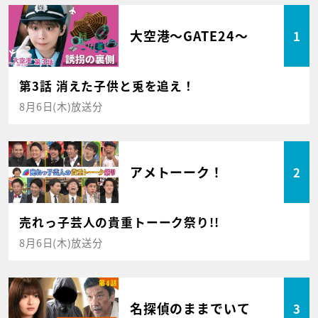
大空港～GATE24～
1
第3話 消えた子供と兎を追え！
8月6日(木)放送分
アメトーーク！
2
売れっ子芸人の貴重トーーク祭り!!
8月6日(木)放送分
名探偵のままでいて
3