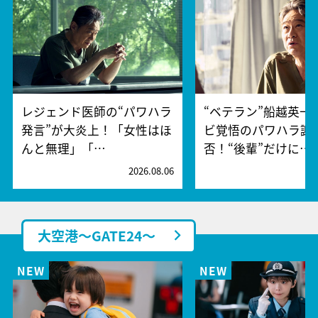
レジェンド医師の“パワハラ
“ベテラン”船越英一
発言”が大炎上！「女性はほ
ビ覚悟のパワハラ謝
んと無理」「…
否！“後輩”だけに…
2026.08.06
2
大空港～GATE24～