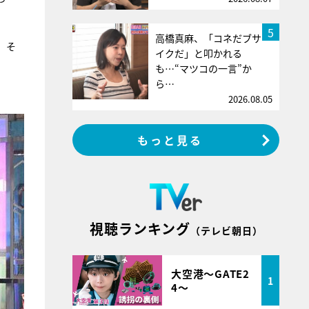
5
高橋真麻、「コネだブサ
。そ
イクだ」と叩かれる
も…“マツコの一言”か
ら…
2026.08.05
もっと見る
視聴ランキング
（テレビ朝日）
大空港～GATE2
1
4～