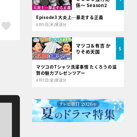
係～ Season2
Episode3 大炎上…暴走する正義
ア
はてブ
スキボタン
8月5日(水)放送分
マツコ＆有吉 か
5
りそめ天国
マツコのTシャツ洗濯事情 たくろうの滋
賀の魅力プレゼンツアー
8月7日(金)放送分