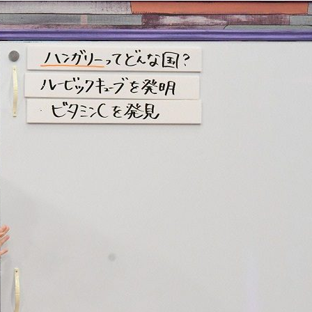
『アイ＝ラブ！げーみん
E齋藤樹愛羅＆佐々木舞
ビュー