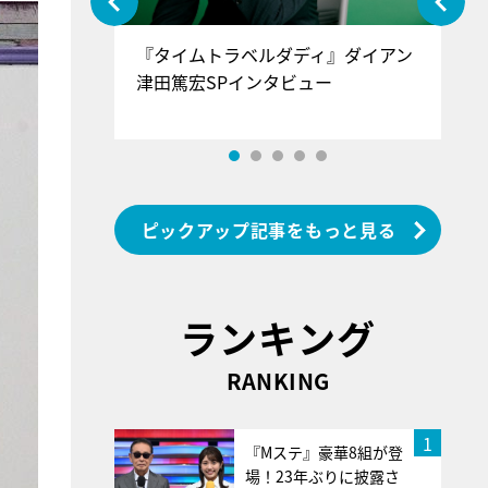
ぐ』＝LOV
『タイムトラベルダディ』ダイアン
『
香SPインタ
津田篤宏SPインタビュー
～
ピックアップ記事をもっと見る
ランキング
RANKING
1
『Mステ』豪華8組が登
場！23年ぶりに披露さ