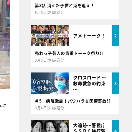
第3話 消えた子供と兎を追え！
8月6日(木)放送分
アメトーーク！
2
売れっ子芸人の貴重トーーク祭り!!
8月6日(木)放送分
クロスロード ～
救命救急の約束
3
～
＃5 病院激震！パワハラ＆医療事故!?
んに
8月4日(火)放送分
大追跡～警視庁
ＳＳＢＣ強行犯
4